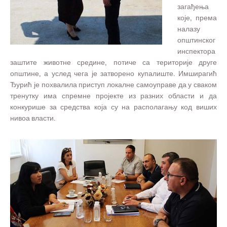
загађења
које, према
налазу
општинског
инспектора
заштите животне средине, потиче са територије друге
општине, а услед чега је затворено купалиште. Имширагић
Ђурић је похвалила приступ локалне самоуправе да у сваком
тренутку има спремне пројекте из разних области и да
конкурише за средства која су на располагању код виших
нивоа власти.