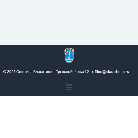
© 2023 Општина Власотинце, Трг ослобођења 12 :: office@vlasotince.rs