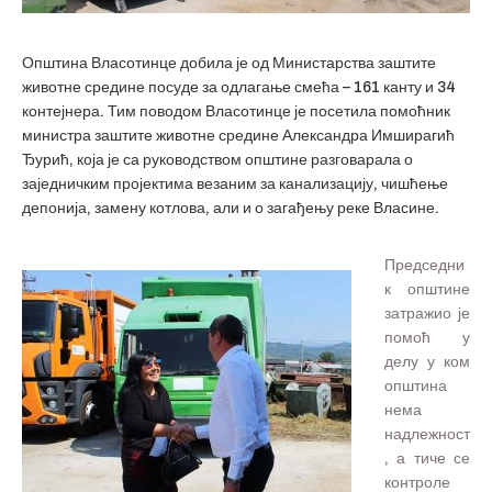
Општина Власотинце добила је од Министарства заштите
животне средине посуде за одлагање смећа – 161 канту и 34
контејнера. Тим поводом Власотинце је посетила помоћник
министра заштите животне средине Александра Имширагић
Ђурић, која је са руководством општине разговарала о
заједничким пројектима везаним за канализацију, чишћење
депонија, замену котлова, али и о загађењу реке Власине.
Председни
к општине
затражио је
помоћ у
делу у ком
општина
нема
надлежност
, а тиче се
контроле