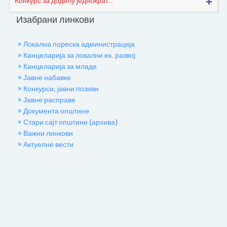
Конкурс за доделу једнократ...
Изабрани линкови
» Локална пореска администрација
» Канцеларија за локални ек. развој
» Канцеларија за младе
» Јавне набавке
» Конкурси, јавни позиви
» Јавне расправе
» Документа општине
» Стари сајт општине (архива)
» Важни линкови
» Актуелне вести