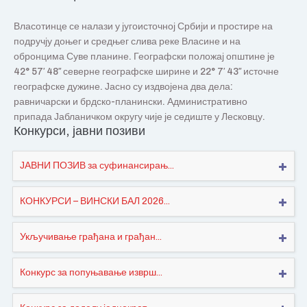
Власотинце се налази у југоисточној Србији и простире на
подручју доњег и средњег слива реке Власине и на
обронцима Суве планине. Географски положај општине је
42° 57′ 48″ северне географске ширине и 22° 7′ 43″ источне
географске дужине. Јасно су издвојена два дела:
равничарски и брдско-планински. Административно
припада Јабланичком округу чије је седиште у Лесковцу.
Конкурси, јавни позиви
ЈАВНИ ПОЗИВ за суфинансирањ...
КОНКУРСИ – ВИНСКИ БАЛ 2026...
Укључивање грађана и грађан...
Конкурс за попуњавање изврш...