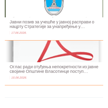
Јавни позив за учешће у јавној расправи о
нацрту Стратегије за унапређење у...
17.06.2026.
Оглас ради отуђења непокретности из јавне
својине Општине Власотинце поступ...
15.06.2026.