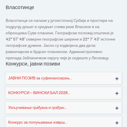
Власотинце
Власотинце се налази у југоисточној Србији и простире на
подручју доњег и средњег слива реке Власине и на
обронцима Суве планине. Географски положај општине је
42° 57′ 48″ северне географске ширине и 22° 7′ 43″ источне
географске дужине. Јасно су издвојена два дела:
равничарски и брдско-планински. Административно
припада Јабланичком округу чије је седиште у Лесковцу.
Конкурси, јавни позиви
ЈАВНИ ПОЗИВ за суфинансирањ...
КОНКУРСИ – ВИНСКИ БАЛ 2026...
Укључивање грађана и грађан...
Конкурс за попуњавање изврш...