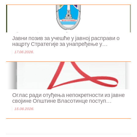
Јавни позив за учешће у јавној расправи о
нацрту Стратегије за унапређење у...
17.06.2026.
Оглас ради отуђења непокретности из јавне
својине Општине Власотинце поступ...
15.06.2026.