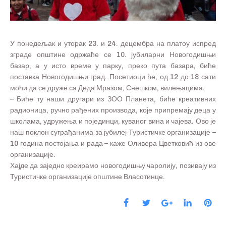
У понедељак и уторак 23. и 24. децембра на платоу испред
зграде општине одржаће се 10. јубиларни Новогодишњи
базар, а у исто време у парку, преко пута базара, биће
поставка Новогодишњи град. Посетиоци ће, од 12 до 18 сати
моћи да се друже са Деда Мразом, Снешком, вилењацима.
– Биће ту наши другари из ЗОО Планета, биће креативних
радионица, ручно рађених производа, које припремају деца у
школама, удружења и појединци, куваног вина и чајева. Ово је
наш поклон суграђанима за јубилеј Туристичке организације –
10 година постојања и рада – каже Оливера Цветковић из ове
организације.
Хајде да заједно креирамо новогодишњу чаролију, позивају из
Туристичке организације општине Власотинце.