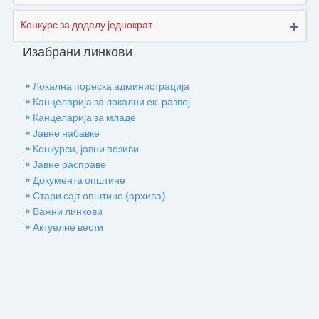
Конкурс за доделу једнократ...
Изабрани линкови
» Локална пореска администрација
» Канцеларија за локални ек. развој
» Канцеларија за младе
» Јавне набавке
» Конкурси, јавни позиви
» Јавне расправе
» Документа општине
» Стари сајт општине (архива)
» Важни линкови
» Актуелне вести