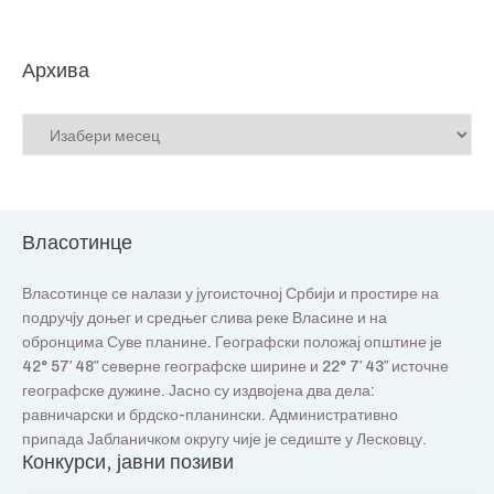
Архива
Власотинце
Власотинце се налази у југоисточној Србији и простире на
подручју доњег и средњег слива реке Власине и на
обронцима Суве планине. Географски положај општине је
42° 57′ 48″ северне географске ширине и 22° 7′ 43″ источне
географске дужине. Јасно су издвојена два дела:
равничарски и брдско-планински. Административно
припада Јабланичком округу чије је седиште у Лесковцу.
Конкурси, јавни позиви