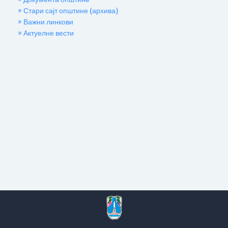
» Стари сајт општине (архива)
» Важни линкови
» Актуелне вести