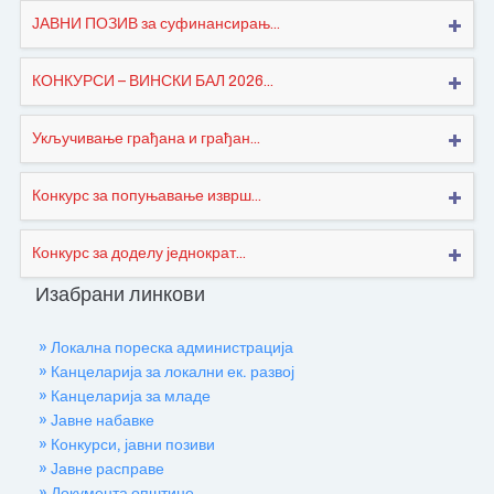
ЈАВНИ ПОЗИВ за суфинансирањ...
КОНКУРСИ – ВИНСКИ БАЛ 2026...
Укључивање грађана и грађан...
Конкурс за попуњавање изврш...
Конкурс за доделу једнократ...
Изабрани линкови
» Локална пореска администрација
» Канцеларија за локални ек. развој
» Канцеларија за младе
» Јавне набавке
» Конкурси, јавни позиви
» Јавне расправе
» Документа општине