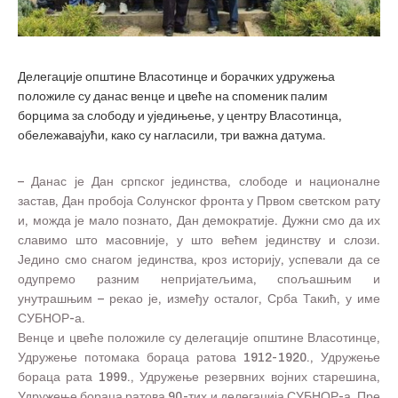
Делегације општине Власотинце и борачких удружења
положиле су данас венце и цвеће на споменик палим
борцима за слободу и уједињење, у центру Власотинца,
обележавајући, како су нагласили, три важна датума.
– Данас је Дан српског јединства, слободе и националне
застав, Дан пробоја Солунског фронта у Првом светском рату
и, можда је мало познато, Дан демократије. Дужни смо да их
славимо што масовније, у што већем јединству и слози.
Једино смо снагом јединства, кроз историју, успевали да се
одупремо разним непријатељима, спољашњим и
унутрашњим – рекао је, између осталог, Срба Такић, у име
СУБНОР-а.
Венце и цвеће положиле су делегације општине Власотинце,
Удружење потомака бораца ратова 1912-1920., Удружење
бораца рата 1999., Удружење резервних војних старешина,
Удружење бораца ратова 90-тих и делегација СУБНОР-а. Пре