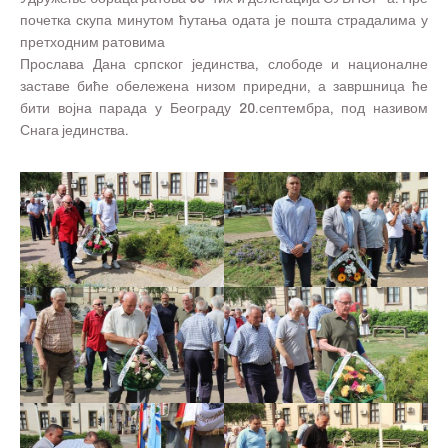
почетка скупа минутом ћутања одата је пошта страдалима у
претходним ратовима
Прослава Дана српског јединства, слободе и националне
заставе биће обележена низом приредни, а завршница ће
бити војна парада у Београду 20.септембра, под називом
Снага јединства.