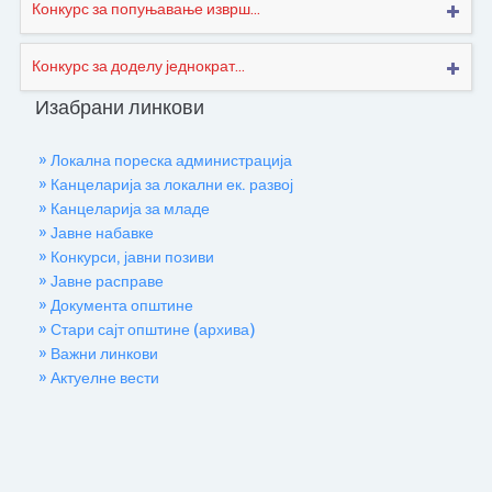
Конкурс за попуњавање изврш...
Конкурс за доделу једнократ...
Изабрани линкови
» Локална пореска администрација
» Канцеларија за локални ек. развој
» Канцеларија за младе
» Јавне набавке
» Конкурси, јавни позиви
» Јавне расправе
» Документа општине
» Стари сајт општине (архива)
» Важни линкови
» Актуелне вести