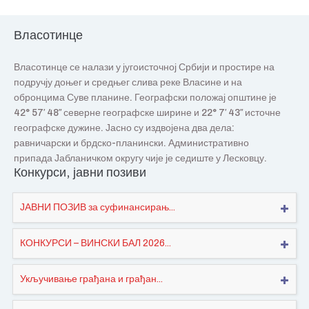
Власотинце
Власотинце се налази у југоисточној Србији и простире на
подручју доњег и средњег слива реке Власине и на
обронцима Суве планине. Географски положај општине је
42° 57′ 48″ северне географске ширине и 22° 7′ 43″ источне
географске дужине. Јасно су издвојена два дела:
равничарски и брдско-планински. Административно
припада Јабланичком округу чије је седиште у Лесковцу.
Конкурси, јавни позиви
ЈАВНИ ПОЗИВ за суфинансирањ...
КОНКУРСИ – ВИНСКИ БАЛ 2026...
Укључивање грађана и грађан...