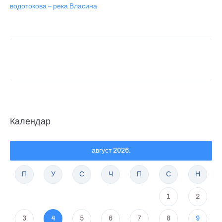
водотокова – река Власина
Календар
август 2026.
П
У
С
Ч
П
С
Н
1
2
3
4
5
6
7
8
9