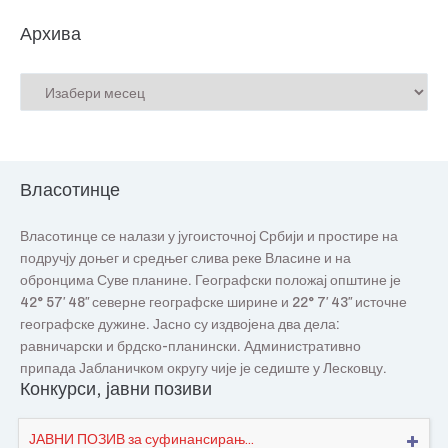
Архива
Власотинце
Власотинце се налази у југоисточној Србији и простире на
подручју доњег и средњег слива реке Власине и на
обронцима Суве планине. Географски положај општине је
42° 57′ 48″ северне географске ширине и 22° 7′ 43″ источне
географске дужине. Јасно су издвојена два дела:
равничарски и брдско-планински. Административно
припада Јабланичком округу чије је седиште у Лесковцу.
Конкурси, јавни позиви
ЈАВНИ ПОЗИВ за суфинансирањ...