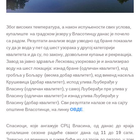
Због високих температура, а након испуњености свих услова,
купалиште на градском језеру у Власотинцу данас је почело
са радом. Резултати анализе воде узводно од бране показали
су да је вода у пет од шест узорака у другој категорији
квалитета и да су, по закону, дозвољени купање и рекреација.
Завод за јавно здравље Лесковац узорковао је и анализирао
воду на шест локација: изнад бране (одличан квалитет), код
гробља у Бољару (веома добар квалитет), код викенд насеља
Крушевица (добар квалитет), испод улива Љуберађе у
Власину (одличан квалитет), у самој Љуберађи пре улива у
Власину (одличан квалитет) и изнад улива Љуберађе у
Власину (добар квалитет). Сви резултати налазе се на сајту
општине Власотинце, на линку
ОВДЕ
.
Спасиоци, које ангажује СРЦ Власина, од данас до краја
купалишне сезоне радиће сваког дана од 11 до 19 сати.
Зависно од времена и гужве биће их од троје до петоро, у том