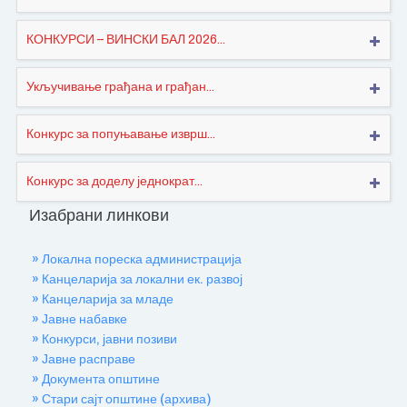
КОНКУРСИ – ВИНСКИ БАЛ 2026...
Укључивање грађана и грађан...
Конкурс за попуњавање изврш...
Конкурс за доделу једнократ...
Изабрани линкови
» Локална пореска администрација
» Канцеларија за локални ек. развој
» Канцеларија за младе
» Јавне набавке
» Конкурси, јавни позиви
» Јавне расправе
» Документа општине
» Стари сајт општине (архива)