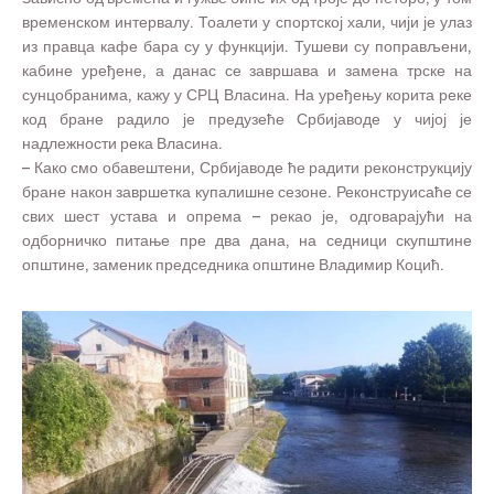
временском интервалу. Тоалети у спортској хали, чији је улаз
из правца кафе бара су у функцији. Тушеви су поправљени,
кабине уређене, а данас се завршава и замена трске на
сунцобранима, кажу у СРЦ Власина. На уређењу корита реке
код бране радило је предузеће Србијаводе у чијој је
надлежности река Власина.
– Како смо обавештени, Србијаводе ће радити реконструкцију
бране након завршетка купалишне сезоне. Реконструисаће се
свих шест устава и опрема – рекао је, одговарајући на
одборничко питање пре два дана, на седници скупштине
општине, заменик председника општине Владимир Коцић.