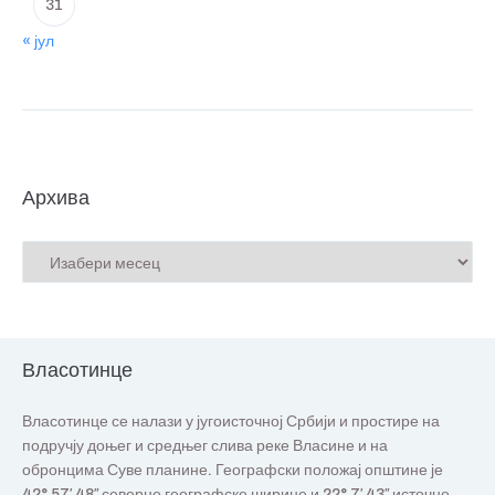
31
« јул
Архива
Власотинце
Власотинце се налази у југоисточној Србији и простире на
подручју доњег и средњег слива реке Власине и на
обронцима Суве планине. Географски положај општине је
42° 57′ 48″ северне географске ширине и 22° 7′ 43″ источне