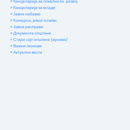
» Канцеларија за локални ек. развој
» Канцеларија за младе
» Јавне набавке
» Конкурси, јавни позиви
» Јавне расправе
» Документа општине
» Стари сајт општине (архива)
» Важни линкови
» Актуелне вести