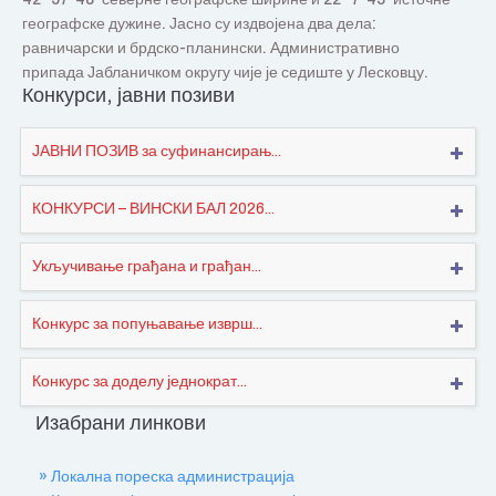
географске дужине. Јасно су издвојена два дела:
равничарски и брдско-планински. Административно
припада Јабланичком округу чије је седиште у Лесковцу.
Конкурси, јавни позиви
ЈАВНИ ПОЗИВ за суфинансирањ...
КОНКУРСИ – ВИНСКИ БАЛ 2026...
Укључивање грађана и грађан...
Конкурс за попуњавање изврш...
Конкурс за доделу једнократ...
Изабрани линкови
» Локална пореска администрација