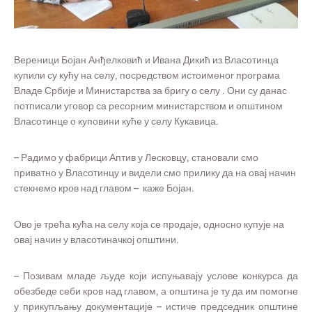
Вереници Бојан Анђелковић и Ивана Дикић из Власотинца
купили су кућу на селу, посредством истоименог програма
Владе Србије и Министарства за бригу о селу . Они су данас
потписали уговор са ресорним министарством и општином
Власотинце о куповини куће у селу Кукавица.
– Радимо у фабрици Аптив у Лесковцу, становали смо
приватно у Власотинцу и видели смо прилику да на овај начин
стекнемо кров над главом – каже Бојан.
Ово је трећа кућа на селу која се продаје, односно купује на
овај начин у власотиначкој општини.
– Позивам младе људе који испуњавају услове конкурса да
обезбеде себи кров над главом, а општина је ту да им помогне
у прикупљању документације – истиче председник општине