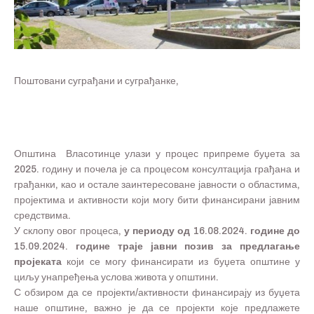
Поштовани суграђани и суграђанке,
Општина Власотинце улази у процес припреме буџета за
2025. годину и почела је са процесом консултација грађана и
грађанки, као и остале заинтересоване јавности о областима,
пројектима и активности који могу бити финансирани јавним
средствима.
У склопу овог процеса,
у периоду од 16.08.2024. године до
15.09.2024. године траје јавни позив за предлагање
пројеката
који се могу финансирати из буџета општине у
циљу унапређења услова живота у општини.
С обзиром да се пројекти/активности финансирају из буџета
наше општине, важно је да се пројекти које предлажете