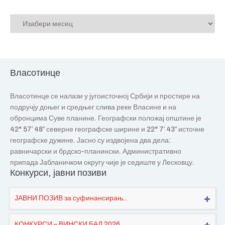
Власотинце
Власотинце се налази у југоисточној Србији и простире на
подручју доњег и средњег слива реке Власине и на
обронцима Суве планине. Географски положај општине је
42° 57′ 48″ северне географске ширине и 22° 7′ 43″ источне
географске дужине. Јасно су издвојена два дела:
равничарски и брдско-планински. Административно
припада Јабланичком округу чије је седиште у Лесковцу.
Конкурси, јавни позиви
ЈАВНИ ПОЗИВ за суфинансирањ...
КОНКУРСИ – ВИНСКИ БАЛ 2026...