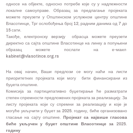
односе на објекте, односно потребе које су у надлежности
локалне самоуправе. Образац за предлагање пројеката
можете преузети у Општинском услужном центру општине
Власотинце, Трг ослобођења број 12, радним данима од 7 до
15 сати.
Такође, електронску верзију обрасца можете преузети
директно са сајта општине Власотинце на линку а попуњени
образац можете послати на е-маил
kabinet@vlasotince.org.rs
На овај начин, Ваши предлози се могу наћи на листи
приоритетних пројеката који могу бити финансирани из
буџета општине.
Комисија за партиципативно буџетирање ће разматрати
степен спремности предложених пројеката за реализацију. За
листу пројеката који су спремни за реализацију и које је
могуће укључити у буџет за 2025. годину, биће организовано
гласање на сајту општине.
Пројекат са највише гласова
биће укључен у буџет општине Власотинце за 202
5
.
годину