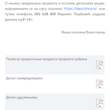
О начину предлагања пројеката и осталим детаљима акције,
информишите се на сајту општине:
https://vlasotince.rs/
или
путем телефона 063 428 906 Маринко Ђорђевић, радним
данима од 8-14ч.
Ваша општина Власотинце
Позив за прикупљање предлога пројеката грађана
Допис привредницима
Допис удружењима