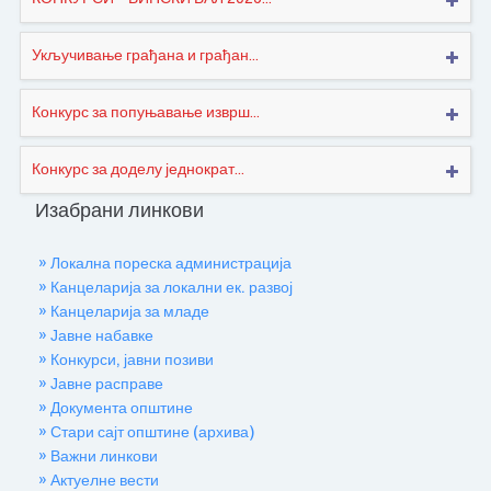
Укључивање грађана и грађан...
Конкурс за попуњавање изврш...
Конкурс за доделу једнократ...
Изабрани линкови
» Локална пореска администрација
» Канцеларија за локални ек. развој
» Канцеларија за младе
» Јавне набавке
» Конкурси, јавни позиви
» Јавне расправе
» Документа општине
» Стари сајт општине (архива)
» Важни линкови
» Актуелне вести