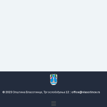
© 2023 Општина Власотинце, Трг ослобођења 12 :: office@vlasotince.rs