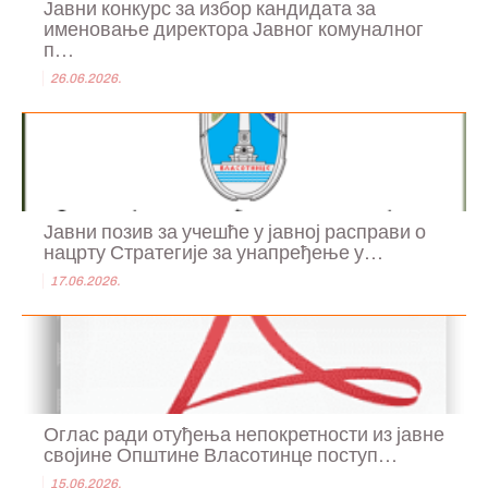
Јавни конкурс за избор кандидата за
именовање директора Јавног комуналног
п...
26.06.2026.
Јавни позив за учешће у јавној расправи о
нацрту Стратегије за унапређење у...
17.06.2026.
Оглас ради отуђења непокретности из јавне
својине Општине Власотинце поступ...
15.06.2026.