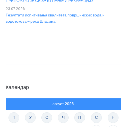
ПРЕПОРУЧУЈЕ СЕ ЗА КУПАЊЕ И РЕКРЕАЦИЈУ
23.07.2026.
Резултати испитивања квалитета површинских вода и
водотокова – река Власина
Календар
август 2026.
П
У
С
Ч
П
С
Н