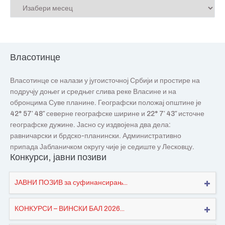
Власотинце
Власотинце се налази у југоисточној Србији и простире на
подручју доњег и средњег слива реке Власине и на
обронцима Суве планине. Географски положај општине је
42° 57′ 48″ северне географске ширине и 22° 7′ 43″ источне
географске дужине. Јасно су издвојена два дела:
равничарски и брдско-планински. Административно
припада Јабланичком округу чије је седиште у Лесковцу.
Конкурси, јавни позиви
ЈАВНИ ПОЗИВ за суфинансирањ...
КОНКУРСИ – ВИНСКИ БАЛ 2026...