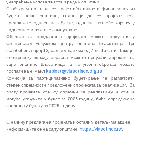
унапређења услова живота и рада у општини.
С обзиром на то да се пројекти/активности финансирају из
буџета наше општине, важно је да се пројекти које
предлажете односе на објекте, односно потребе које су у
надлежности локалне самоуправе.
Образац за предлагање пројеката можете преузети у
Општинском услужном центру општине Власотинце, Трг
ослобођења број 12, радним данима од 7 до 15 сати. Такође,
електронску верзију обрасца можете преузети директно са
сајта општине Власотинце ,а попуњени образац можете
послати на е-маил
kabinet@vlasotince.org.rs
Комисија за партиципативно буџетирање ће разматрати
степен спремности предложених пројеката за реализацију. За
листу пројеката који су спремни за реализацију и које је
могуће укључити у буџет за 2026.годину, биће опредељена
средства у буџету за 2026. годину.
О начину предлагања пројеката и осталим детаљима акције,
информишите се на сајту општине:
https://vlasotince.rs/
.