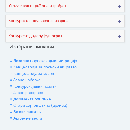
Укључивање грађана и грађан...
Конкурс за попуњавање изврш...
Конкурс за доделу једнократ...
Изабрани линкови
» Локална пореска администрација
» Канцеларија за локални ек. развој
» Канцеларија за младе
» Јавне набавке
» Конкурси, јавни позиви
» Јавне расправе
» Документа општине
» Стари сајт општине (архива)
» Важни линкови
» Актуелне вести