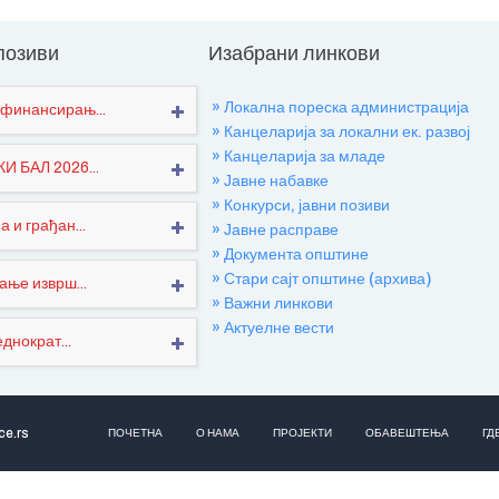
 позиви
Изабрани линкови
» Локална пореска администрација
финансирањ...
» Канцеларија за локални ек. развој
» Канцеларија за младе
 БАЛ 2026...
» Јавне набавке
» Конкурси, јавни позиви
 и грађан...
» Јавне расправе
» Документа општине
» Стари сајт општине (архива)
ање изврш...
» Важни линкови
» Актуелне вести
днократ...
ce.rs
ПОЧЕТНА
О НАМА
ПРОЈЕКТИ
ОБАВЕШТЕЊА
ГД