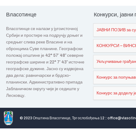
Власотинце
Конкурси, јавни
Власотинце се налази у југоисточној
ЈАВНИ ПОЗИВ за су
Србији и простире на подручју доњег и
средњег слива реке Власине и на
КОНКУРСИ – ВИНСКИ
обронцима Суве планине. Географски
положај општине је 42° 57′ 48″ северне
Укључивање грађана
географске ширине и 22° 7′ 43″ источне
географске дужине. Јасно су издвојена
два дела: равничарски и брдско-
Конкурс за попуњав
планински. Административно припада
Јабланичком округу чије је седиште у
Конкурс за доделу је
Лесковцу.
© 2023 Општина Власотинце, Трг ослобођења 12 :: office@vlasotin