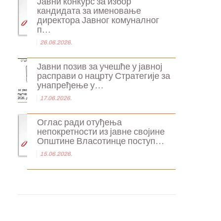
Јавни конкурс за избор
кандидата за именовање
директора Јавног комуналног
п...
26.06.2026.
Јавни позив за учешће у јавној
расправи о нацрту Стратегије за
унапређење у...
17.06.2026.
Оглас ради отуђења
непокретности из јавне својине
Општине Власотинце поступ...
15.06.2026.