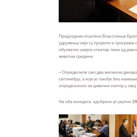
Председник општине Власотинце Брати
удружења чији су пројекти и програми 
обухватио широк спектар тема од јавно
животне средине.
– Определили смо два милиона динара з
септембру, а који је такође био наме
опредељених за цивилни сектор у овој 
На оба конкурса одобрено је укупно 29