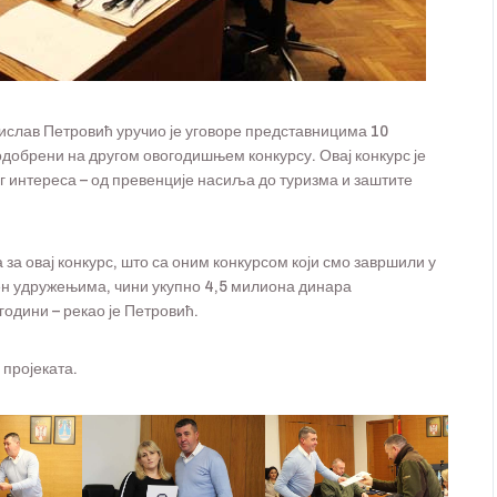
слав Петровић уручио је уговоре представницима 10
одобрени на другом овогодишњем конкурсу. Овај конкурс је
г интереса – од превенције насиља до туризма и заштите
а овај конкурс, што са оним конкурсом који смо завршили у
њен удружењима, чини укупно 4,5 милиона динара
години – рекао је Петровић.
 пројеката.