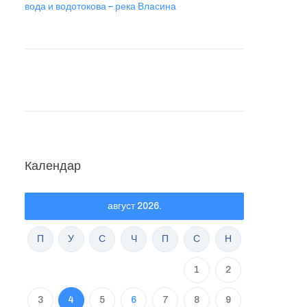
вода и водотокова – река Власина
Календар
август 2026.
П
У
С
Ч
П
С
Н
1
2
3
4
5
6
7
8
9