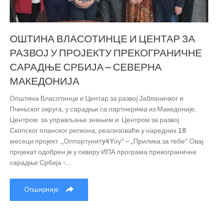
ОШТИНА ВЛАСОТИНЦЕ И ЦЕНТАР ЗА
РАЗВОЈ У ПРОЈЕКТУ ПРЕКОГРАНИЧНЕ
САРАДЊЕ СРБИЈА – СЕВЕРНА
МАКЕДОНИЈА
Општина Власотинце и Центар за развој Јабланичког и
Пчињског округа, у сарадњи са партнерима из Македоније,
Центром за управљање знањем и Центром за развој
Скопског планског региона, реализоваће у наредних 18
месеци пројект „Оппортунитy4Yоу“ – „Прилика за тебе“ Овај
пројекат одобрен је у оквиру ИПА програма прекограничне
сарадње Србија -...
Опширније