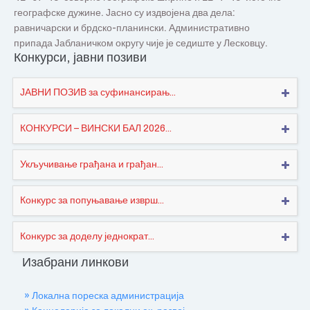
географске дужине. Јасно су издвојена два дела:
равничарски и брдско-планински. Административно
припада Јабланичком округу чије је седиште у Лесковцу.
Конкурси, јавни позиви
ЈАВНИ ПОЗИВ за суфинансирањ...
КОНКУРСИ – ВИНСКИ БАЛ 2026...
Укључивање грађана и грађан...
Конкурс за попуњавање изврш...
Конкурс за доделу једнократ...
Изабрани линкови
» Локална пореска администрација