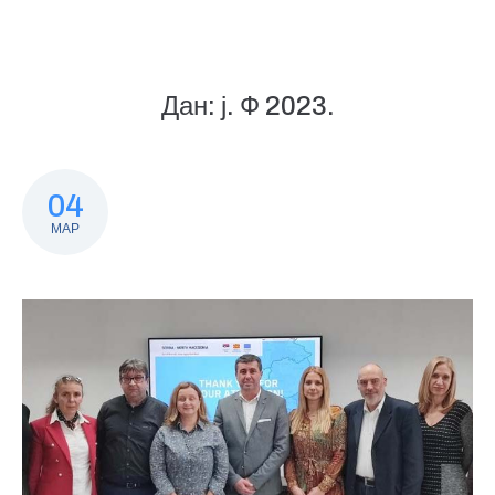
Дан:
ј. Ф 2023.
04
МАР