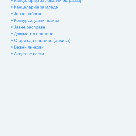
» Канцеларија за локални ек. развој
» Канцеларија за младе
» Јавне набавке
» Конкурси, јавни позиви
» Јавне расправе
» Документа општине
» Стари сајт општине (архива)
» Важни линкови
» Актуелне вести