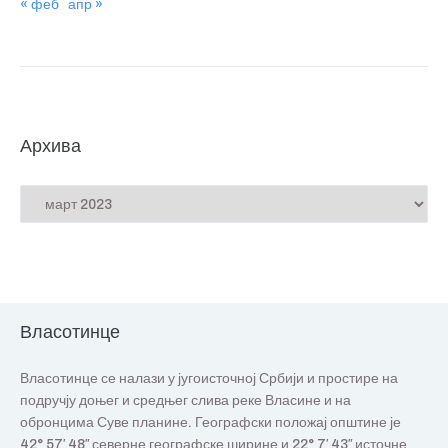
« феб
апр »
Архива
Власотинце
Власотинце се налази у југоисточној Србији и простире на
подручју доњег и средњег слива реке Власине и на
обронцима Суве планине. Географски положај општине је
42° 57′ 48″ северне географске ширине и 22° 7′ 43″ источне