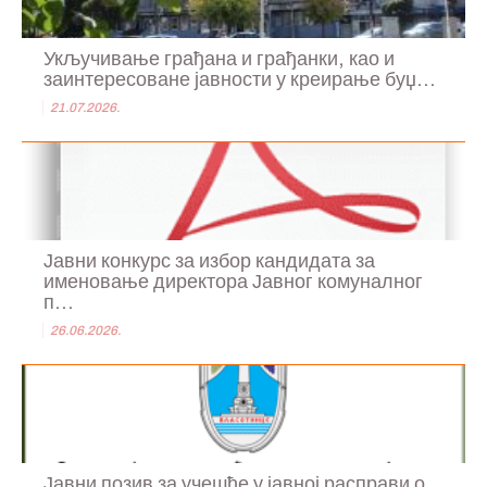
Укључивање грађана и грађанки, као и
заинтересоване јавности у креирање буџ...
21.07.2026.
Јавни конкурс за избор кандидата за
именовање директора Јавног комуналног
п...
26.06.2026.
Јавни позив за учешће у јавној расправи о