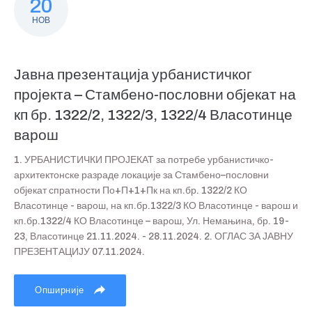
20
НОВ
Јавна презентација урбанистичког
пројекта – Стамбено-пословни објекат на
кп бр. 1322/2, 1322/3, 1322/4 Власотинце
варош
1. УРБАНИСТИЧКИ ПРОЈЕКАТ за потребе урбанистичко-
архитектонске разраде локације за Стамбено–пословни
објекат спратности По+П+1+Пк на кп.бр. 1322/2 КО
Власотинце - варош, на кп.бр.1322/3 КО Власотинце - варош и
кп.бр.1322/4 КО Власотинце – варош, Ул. Немањина, бр. 19-
23, Власотинце 21.11.2024. - 28.11.2024. 2. ОГЛАС ЗА ЈАВНУ
ПРЕЗЕНТАЦИЈУ 07.11.2024.
Опширније