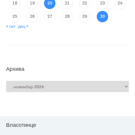
18
19
20
21
22
23
24
25
26
27
28
29
30
« окт
дец »
Архива
Власотинце