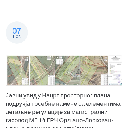
07
НОВ
Јавни увид у Нацрт просторног плана
подручја посебне намене са елементима
детаљне регулације за магистрални
гасовод МГ 14 ГРЧ Орљане-Лесковац-