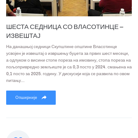
ШЕСТА СЕДНИЦА СО ВЛАСОТИНЦЕ –
ИЗВЕШТАЈ
На данашњој седници Скупштине општине Власотинце
усвојен је извештај о извршењу буџета за првих шест месеци,
а одлуком о висини стопе пореза на имовину, стопа пореза на
пољопривредно земљиште је са 0,3 посто у 2024. смањена на
0,1 посто за 2025. годину. У дискусији која се развила по овом
питању...
Опширније