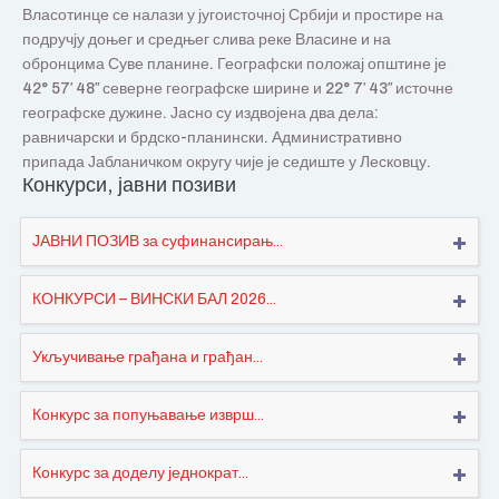
Власотинце се налази у југоисточној Србији и простире на
подручју доњег и средњег слива реке Власине и на
обронцима Суве планине. Географски положај општине је
42° 57′ 48″ северне географске ширине и 22° 7′ 43″ источне
географске дужине. Јасно су издвојена два дела:
равничарски и брдско-планински. Административно
припада Јабланичком округу чије је седиште у Лесковцу.
Конкурси, јавни позиви
ЈАВНИ ПОЗИВ за суфинансирањ...
КОНКУРСИ – ВИНСКИ БАЛ 2026...
Укључивање грађана и грађан...
Конкурс за попуњавање изврш...
Конкурс за доделу једнократ...