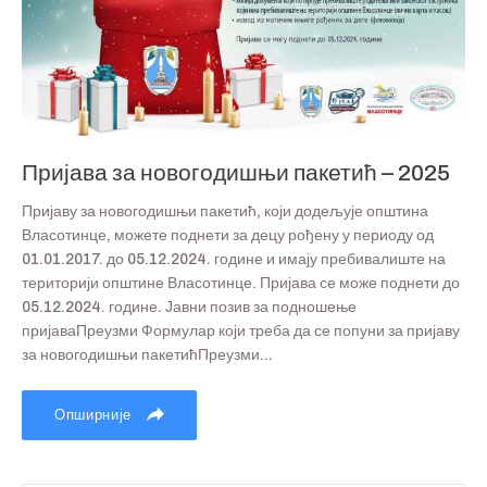
Пријава за новогодишњи пакетић – 2025
Пријаву за новогодишњи пакетић, који додељује општина
Власотинце, можете поднети за децу рођену у периоду од
01.01.2017. до 05.12.2024. године и имају пребивалиште на
територији општине Власотинце. Пријава се може поднети до
05.12.2024. године. Јавни позив за подношење
пријаваПреузми Формулар који треба да се попуни за пријаву
за новогодишњи пакетићПреузми...
Опширније