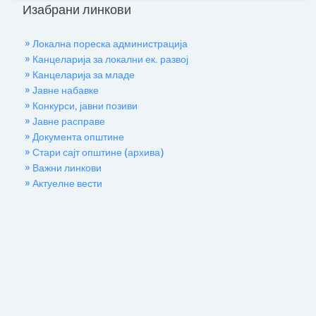
Изабрани линкови
» Локална пореска администрација
» Канцеларија за локални ек. развој
» Канцеларија за младе
» Јавне набавке
» Конкурси, јавни позиви
» Јавне расправе
» Документа општине
» Стари сајт општине (архива)
» Важни линкови
» Актуелне вести