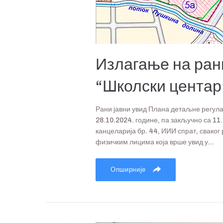
Излагање на ран
“Школски центар
Рани јавни увид Плана детаљне регула
28.10.2024. године, па закључно са 11
канцеларија бр. 44, ИИИ спрат, сваког
физичким лицима која врше увид у...
Опширније