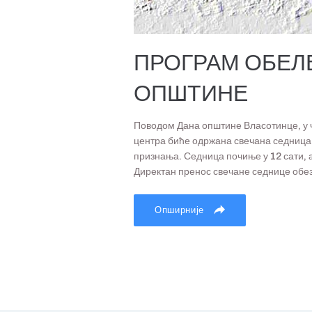
ПРОГРАМ ОБЕЛ
ОПШТИНЕ
Поводом Дана општине Власотинце, у ч
центра биће одржана свечана седница
признања. Седница почиње у 12 сати, а з
Директан пренос свечане седнице обезб
Опширније