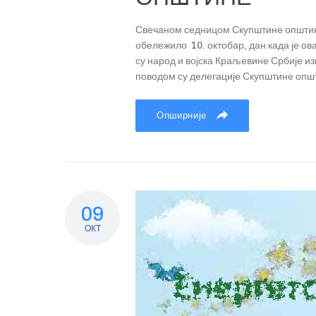
Свечаном седницом Скупштине општин
обележило 10. октобар, дан када је ова
су народ и војска Краљевине Србије и
поводом су делегације Скупштине општ
Опширније
09
ОКТ