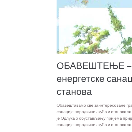
ОБАВЕШТЕЊЕ – 
енергетске санац
станова
Обавештавамо све заинтересоване грађ
санације породичних кућа и станова за
је Одлука о обустављању пријема приј
санације породичних кућа и станова за 