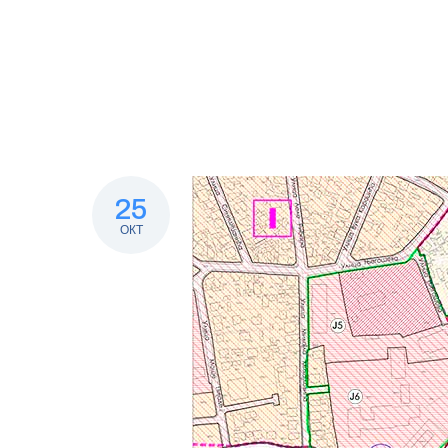
25
ОКТ