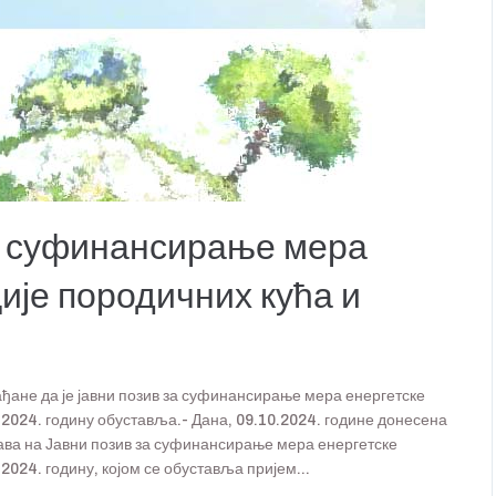
суфинансирање мера
ије породичних кућа и
ане да је јавни позив за суфинансирање мера енергетске
 2024. годину обуставља.- Дана, 09.10.2024. године донесена
ава на Јавни позив за суфинансирање мера енергетске
2024. годину, којом се обуставља пријем...