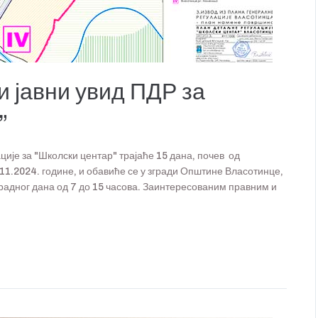
и јавни увид ПДР за
”
ције за "Школски центар" трајаће 15 дана, почев од
.11.2024. године, и обавиће се у згради Општине Власотинце,
 радног дана од 7 до 15 часова. Заинтересованим правним и