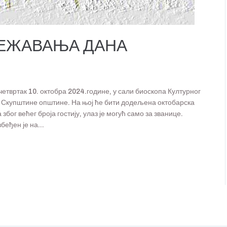
ЕЖАВАЊА ДАНА
етвртак 10. октобра 2024.године, у сали биоскопа Културног
 Скупштине општине. На њој ће бити додељена октобарска
бог већег броја гостију, улаз је могућ само за званице.
еђен је на...