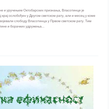
е и уручењем Октобарских признања, Власотинце је
ј крај ослобођен у Другом светском рату, али и месец у коме
звојевали слободу Власотинца у Првом светском рату. Тим
ине и борачких удружења...