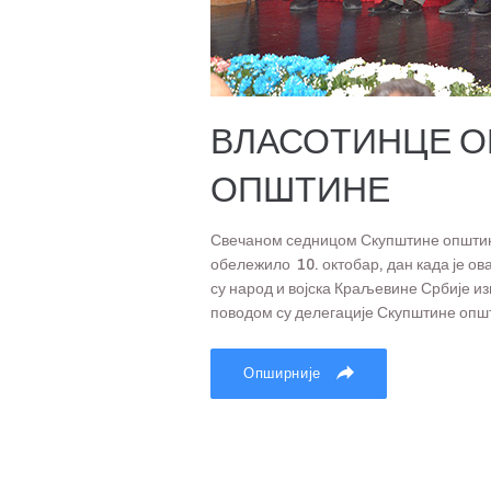
ВЛАСОТИНЦЕ О
ОПШТИНЕ
Свечаном седницом Скупштине општин
обележило 10. октобар, дан када је ова
су народ и војска Краљевине Србије и
поводом су делегације Скупштине општ
Опширније