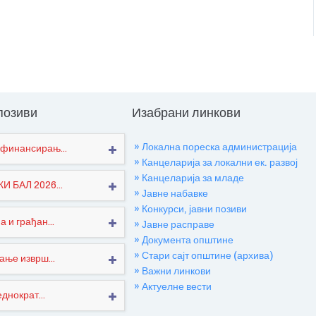
 позиви
Изабрани линкови
» Локална пореска администрација
финансирањ...
» Канцеларија за локални ек. развој
» Канцеларија за младе
 БАЛ 2026...
» Јавне набавке
» Конкурси, јавни позиви
 и грађан...
» Јавне расправе
» Документа општине
» Стари сајт општине (архива)
ање изврш...
» Важни линкови
» Актуелне вести
днократ...