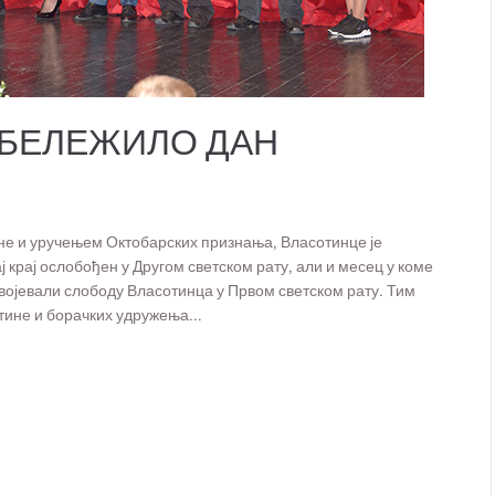
БЕЛЕЖИЛО ДАН
е и уручењем Октобарских признања, Власотинце је
ј крај ослобођен у Другом светском рату, али и месец у коме
звојевали слободу Власотинца у Првом светском рату. Тим
ине и борачких удружења...