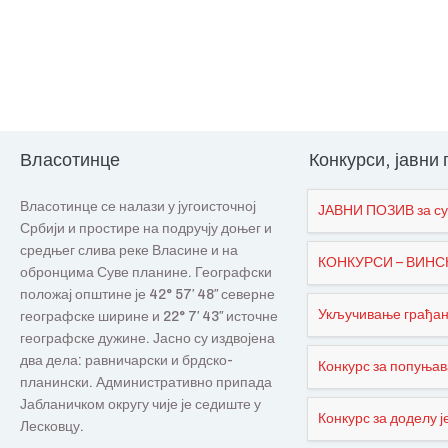
Власотинце
Конкурси, јавни
Власотинце се налази у југоисточној
ЈАВНИ ПОЗИВ за су
Србији и простире на подручју доњег и
средњег слива реке Власине и на
КОНКУРСИ – ВИНСКИ
обронцима Суве планине. Географски
положај општине је 42° 57′ 48″ северне
Укључивање грађана
географске ширине и 22° 7′ 43″ источне
географске дужине. Јасно су издвојена
два дела: равничарски и брдско-
Конкурс за попуњав
планински. Административно припада
Јабланичком округу чије је седиште у
Конкурс за доделу је
Лесковцу.