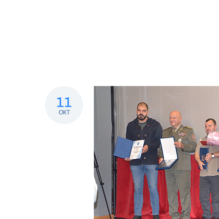
11
ОКТ