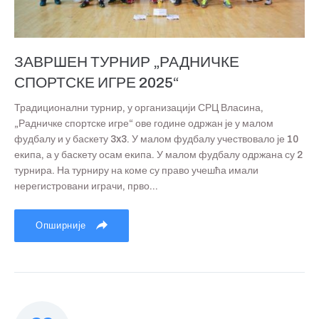
ЗАВРШЕН ТУРНИР „РАДНИЧКЕ
СПОРТСКЕ ИГРЕ 2025“
Традиционални турнир, у организацији СРЦ Власина,
„Радничке спортске игре“ ове године одржан је у малом
фудбалу и у баскету 3x3. У малом фудбалу учествовало је 10
екипа, а у баскету осам екипа. У малом фудбалу одржана су 2
турнира. На турниру на коме су право учешћа имали
нерегистровани играчи, прво...
Опширније