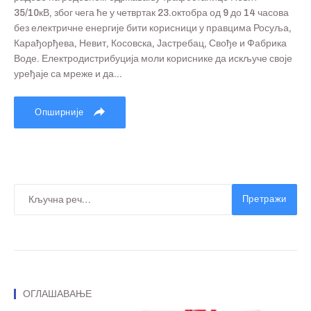
35/10кВ, због чега ће у четвртак 23.октобра од 9 до 14 часова
без електричне енергије бити корисници у правцима Росуља,
Карађорђева, Невит, Косовска, Јастребац, Свође и Фабрика
Воде. Електродистрибуција моли кориснике да искључе своје
уређаје са мреже и да...
Опширније
Претражи
ОГЛАШАВАЊЕ