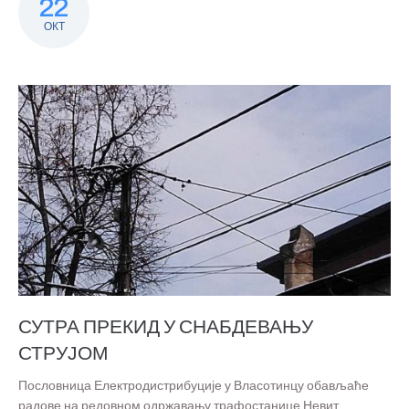
22
ОКТ
СУТРА ПРЕКИД У СНАБДЕВАЊУ
СТРУЈОМ
Пословница Електродистрибуције у Власотинцу обављаће
радове на редовном одржавању трафостанице Невит