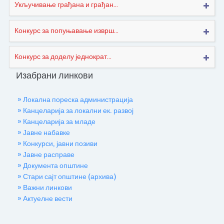
Укључивање грађана и грађан...
Конкурс за попуњавање изврш...
Конкурс за доделу једнократ...
Изабрани линкови
» Локална пореска администрација
» Канцеларија за локални ек. развој
» Канцеларија за младе
» Јавне набавке
» Конкурси, јавни позиви
» Јавне расправе
» Документа општине
» Стари сајт општине (архива)
» Важни линкови
» Актуелне вести