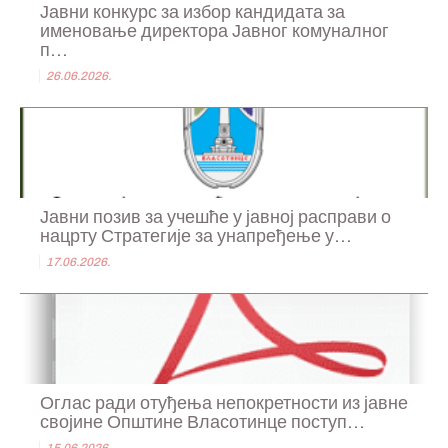
Јавни конкурс за избор кандидата за
именовање директора Јавног комуналног
п...
26.06.2026.
Јавни позив за учешће у јавној расправи о
нацрту Стратегије за унапређење у...
17.06.2026.
Оглас ради отуђења непокретности из јавне
својине Општине Власотинце поступ...
15.06.2026.