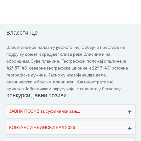
Власотинце
Власотинце се налази у југоисточној Србији и простире на
подручју доњег и средњег слива реке Власине и на
обронцима Суве планине. Географски положај општине је
42° 57′ 48″ северне географске ширине и 22° 7′ 43″ источне
географске дужине. Јасно су издвојена два дела:
равничарски и брдско-планински. Административно
припада Јабланичком округу чије је седиште у Лесковцу.
Конкурси, јавни позиви
ЈАВНИ ПОЗИВ за суфинансирањ...
КОНКУРСИ – ВИНСКИ БАЛ 2026...