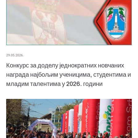
29.05.2026.
Конкурс за доделу једнократних новчаних
награда најбољим ученицима, студентима и
младим талентима у 2026. години