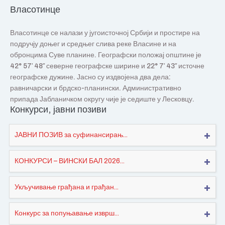
Власотинце
Власотинце се налази у југоисточној Србији и простире на
подручју доњег и средњег слива реке Власине и на
обронцима Суве планине. Географски положај општине је
42° 57′ 48″ северне географске ширине и 22° 7′ 43″ источне
географске дужине. Јасно су издвојена два дела:
равничарски и брдско-планински. Административно
припада Јабланичком округу чије је седиште у Лесковцу.
Конкурси, јавни позиви
ЈАВНИ ПОЗИВ за суфинансирањ...
КОНКУРСИ – ВИНСКИ БАЛ 2026...
Укључивање грађана и грађан...
Конкурс за попуњавање изврш...