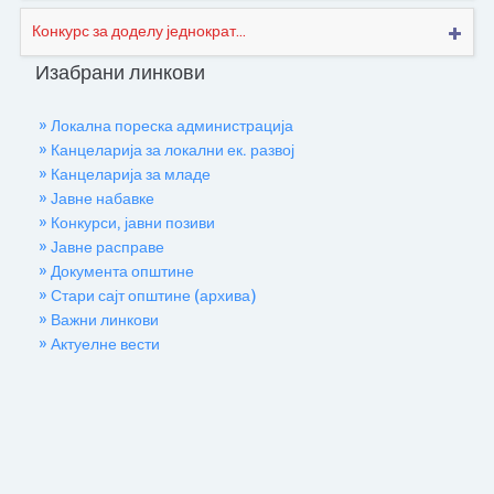
Конкурс за доделу једнократ...
Изабрани линкови
» Локална пореска администрација
» Канцеларија за локални ек. развој
» Канцеларија за младе
» Јавне набавке
» Конкурси, јавни позиви
» Јавне расправе
» Документа општине
» Стари сајт општине (архива)
» Важни линкови
» Актуелне вести