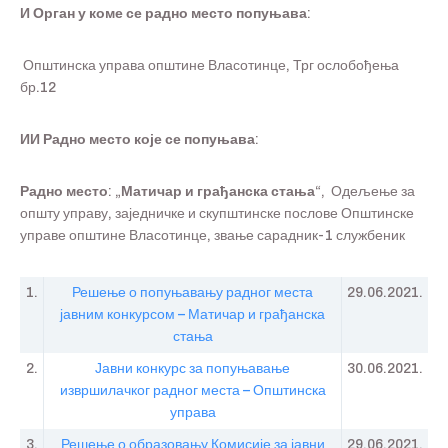
И Орган у коме се радно место попуњава:
Општинска управа општине Власотинце, Трг ослобођења
бр.12
ИИ Радно место које се попуњава:
Радно место: „
Матичар и грађанска стања“,
Одељење за
општу управу, заједничке и скупштинске послове Општинске
управе општине Власотинце, звање сарадник-1 службеник
1.
Решење о попуњавању радног места
29.06.2021.
јавним конкурсом
– Матичар и грађанска
стања
2.
Јавни конкурс за попуњавање
30.06.2021.
извршилачког радног места – Општинска
управа
3.
Решење о образовању Комисије за јавни
29.06.2021.