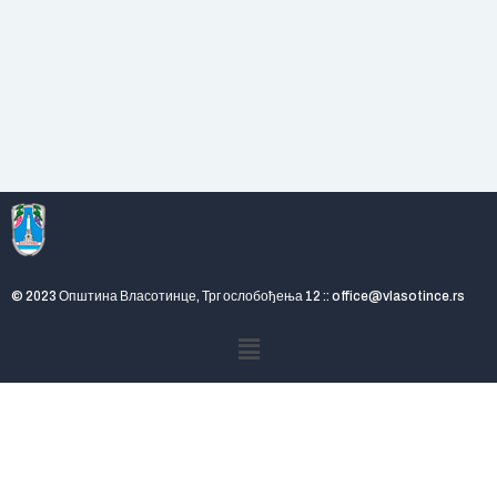
© 2023 Општина Власотинце, Трг ослобођења 12 :: office@vlasotince.rs