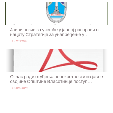
Јавни позив за учешће у јавној расправи о
нацрту Стратегије за унапређење у...
17.06.2026.
Оглас ради отуђења непокретности из јавне
својине Општине Власотинце поступ...
15.06.2026.