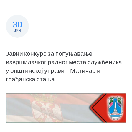
30
ЈУН
Јавни конкурс за попуњавање
извршилачког радног места службеника
у општинској управи – Матичар и
грађанска стања