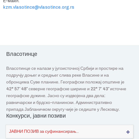
Е-маил:
kzm.vlasotince@vlasotince.org.rs
Власотинце
Власотинце се налази у југоисточној Србији и простире на
подручју доњег и средњег слива реке Власине и на
обронцима Суве планине. Географски положај општине је
42° 57′ 48″ северне географске ширине и 22° 7′ 43″ источне
географске дужине. Јасно су издвојена два дела:
равничарски и брдско-планински. Административно
припада Јабланичком округу чије је седиште у Лесковцу.
Конкурси, јавни позиви
ЈАВНИ ПОЗИВ за суфинансирањ...