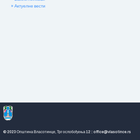
» Актуелне вести
© 2023 Општина Власотинце, Трг ослобођења 12 :: office@vlasotince.rs