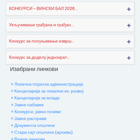
КОНКУРСИ – ВИНСКИ БАЛ 2026...
Укључивање грађана и грађан...
Конкурс за попуњавање изврш...
Конкурс за доделу једнократ...
Изабрани линкови
» Локална пореска администрација
» Канцеларија за локални ек. развој
» Канцеларија за младе
» Јавне набавке
» Конкурси, јавни позиви
» Јавне расправе
» Документа општине
» Стари сајт општине (архива)
» Важни линкови