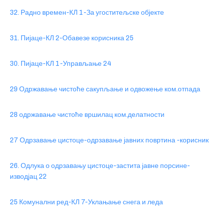
32. Радно времен-КЛ 1-За угоститељске објекте
31. Пијаце-КЛ 2-Обавезе корисника 25
30. Пијаце-КЛ 1-Управљање 24
29 Одржавање чистоће сакупљање и одвожење ком.отпада
28 одржавање чистоће вршилац ком.делатности
27 Одрзавање цистоце-одрзавање јавних повртина -корисник
26. Одлука о одрзавању цистоце-застита јавне порсине-
изводјац 22
25 Комунални ред-КЛ 7-Уклањање снега и леда