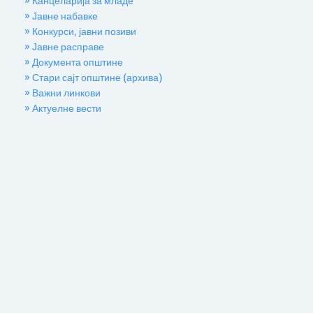
» Канцеларија за младе
» Јавне набавке
» Конкурси, јавни позиви
» Јавне расправе
» Документа општине
» Стари сајт општине (архива)
» Важни линкови
» Актуелне вести