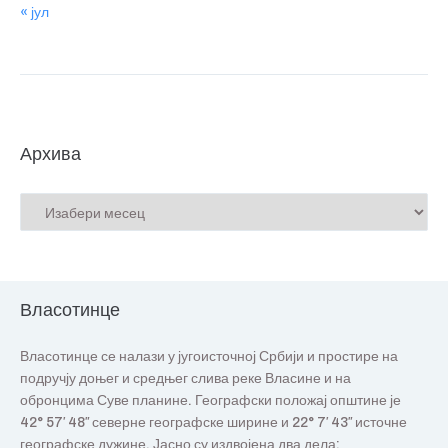
« јул
Архива
Власотинце
Власотинце се налази у југоисточној Србији и простире на
подручју доњег и средњег слива реке Власине и на
обронцима Суве планине. Географски положај општине је
42° 57′ 48″ северне географске ширине и 22° 7′ 43″ источне
географске дужине. Јасно су издвојена два дела: