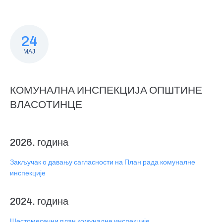
24
МАЈ
КОМУНАЛНА ИНСПЕКЦИЈА ОПШТИНЕ
ВЛАСОТИНЦЕ
2026. година
Закључак о давању сагласности на План рада комуналне
инспекције
2024. година
Шестомесечни план комуналне инспекције