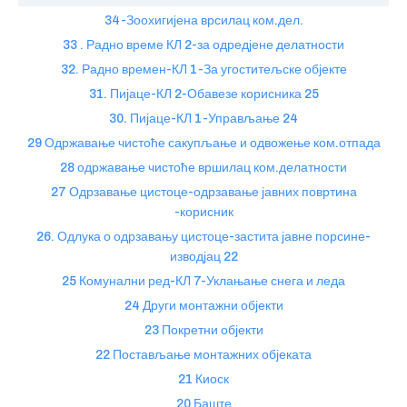
34-Зоохигијена врсилац ком.дел.
33 . Радно време КЛ 2-за одредјене делатности
32. Радно времен-КЛ 1-За угоститељске објекте
31. Пијаце-КЛ 2-Обавезе корисника 25
30. Пијаце-КЛ 1-Управљање 24
29 Одржавање чистоће сакупљање и одвожење ком.отпада
28 одржавање чистоће вршилац ком.делатности
27 Одрзавање цистоце-одрзавање јавних повртина
-корисник
26. Одлука о одрзавању цистоце-застита јавне порсине-
изводјац 22
25 Комунални ред-КЛ 7-Уклањање снега и леда
24 Други монтажни објекти
23 Покретни објекти
22 Постављање монтажних објеката
21 Киоск
20 Баште