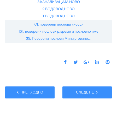
3 КАНАЛИЗАЦИЈА НОВО
2 ВОДОВОД НОВО
1 ВОДОВОД НОВО
КЛ. поверени послови киосци
КЛ. поверени послови р.време и пословно име
35. Поверени послови Мин.трговине…
ПРЕТХОДНО
СЛЕДЕЋЕ