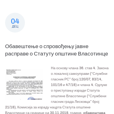
04
ДЕЦ
Обавештење о спровођењу јавне
расправе о Статуту општине Власотинце
На основу члана 36. став 4. Закона
о локалној самоуправи (“Службни
гласник РС” број 120/07, 83/14,
101/16 и 47/18) и члана 4. Одлуке
о приступању изради Статута
општине Власотинце (“Службени
гласник града Лесковца” број
21/18), Комисија за израду нацрта Статута општине
Власотинце са седнице од 30.11.2018. године,
обавештава