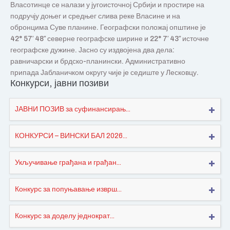
Власотинце се налази у југоисточној Србији и простире на
подручју доњег и средњег слива реке Власине и на
обронцима Суве планине. Географски положај општине је
42° 57′ 48″ северне географске ширине и 22° 7′ 43″ источне
географске дужине. Јасно су издвојена два дела:
равничарски и брдско-планински. Административно
припада Јабланичком округу чије је седиште у Лесковцу.
Конкурси, јавни позиви
ЈАВНИ ПОЗИВ за суфинансирањ...
КОНКУРСИ – ВИНСКИ БАЛ 2026...
Укључивање грађана и грађан...
Конкурс за попуњавање изврш...
Конкурс за доделу једнократ...