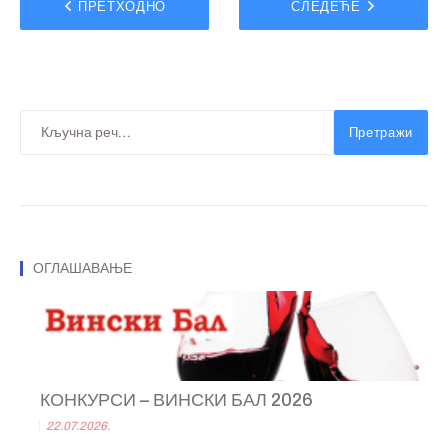
ПРЕТХОДНО
СЛЕДЕЋЕ
г
е
с
т
и
ј
Претражи
е
*
ОГЛАШАВАЊЕ
КОНКУРСИ – ВИНСКИ БАЛ 2026
22.07.2026.