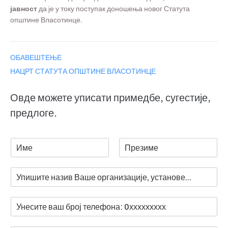
јавност
да је у току поступак доношења новог Статута
општине Власотинце.
ОБАВЕШТЕЊЕ
НАЦРТ СТАТУТА ОПШТИНЕ ВЛАСОТИНЦЕ
Овде можете уписати примедбе, сугестије,
предлоге.
И
м
Ф
Л
е
и
а
В
и
р
с
а
п
с
т
ш
р
т
Б
а
е
р
о
з
о
р
и