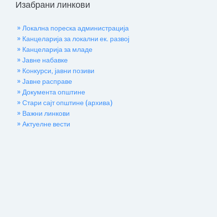
Изабрани линкови
» Локална пореска администрација
» Канцеларија за локални ек. развој
» Канцеларија за младе
» Јавне набавке
» Конкурси, јавни позиви
» Јавне расправе
» Документа општине
» Стари сајт општине (архива)
» Важни линкови
» Актуелне вести