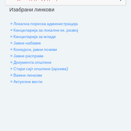
Изабрани линкови
» Локална пореска администрација
» Канцеларија за локални ек. развој
» Канцеларија за младе
» Јавне набавке
» Конкурси, јавни позиви
» Јавне расправе
» Документа општине
» Стари сајт општине (архива)
» Важни линкови
» Актуелне вести