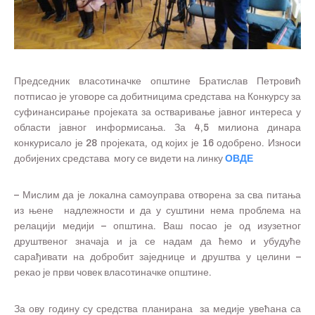
Председник власотиначке општине Братислав Петровић
потписао је уговоре са добитницима средстава на Конкурсу за
суфинансирање пројеката за остваривање јавног интереса у
области јавног информисања. За 4,5 милиона динара
конкурисало је 28 пројеката, од којих је 16 одобрено. Износи
добијених средстава могу се видети на линку
ОВДЕ
– Мислим да је локална самоуправа отворена за сва питања
из њене надлежности и да у суштини нема проблема на
релацији медији – општина. Ваш посао је од изузетног
друштвеног значаја и ја се надам да ћемо и убудуће
сарађивати на добробит заједнице и друштва у целини –
рекао је први човек власотиначке општине.
За ову годину су средства планирана за медије увећана са