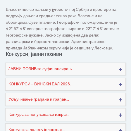
Власотинце се налази у југоисточној Србији и простире на
подручју доњег и средњег слива реке Власине и на
обронцима Суве планине. Географски положај општине је
42° 57′ 48″ северне географске ширине и 22° 7′ 43″ источне
географске дужине. Јасно су издвојена два дела:
равничарски и брдско-планински. Административно
припада Јабланичком округу чије је седиште у Лесковцу.
Конкурси, јавни позиви
ЈАВНИ ПОЗИВ за суфинансирањ...
КОНКУРСИ – ВИНСКИ БАЛ 2026...
Укључивање грађана и грађан...
Конкурс за попуњавање изврш...
Конкурс за доделу једнократ...