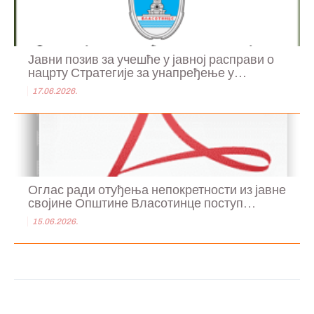
Јавни позив за учешће у јавној расправи о
нацрту Стратегије за унапређење у...
17.06.2026.
Оглас ради отуђења непокретности из јавне
својине Општине Власотинце поступ...
15.06.2026.