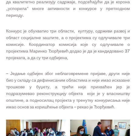
да квалитетно реализују садржаје, подсећајући да је корона
„успорила“ многе активности и конкурсе у претходном
периоду.
Конкурс је обухватио три области, културу, одрживи развој и
област социјалне заштите, а о пројектима су одлучивале три
комисије. Координатор комисија које су одлучивале о
пројектима Маринко Ђорђевић додао је да је кандидовано 37
пројеката, а да су три одбијена,
– Једање одбијен због неблаговремене пријаве, други није
био у складу са дефинисаним областима и није имао исказане
трошкове у буџету, а трећи није прихваћен јер је
подразумевао реконструкцију објекта који је у власништву
општине, а подносилац пројекта у тренутку конкурисања није
имао основ за коришћење објекта – рекао је Ђорђевић.