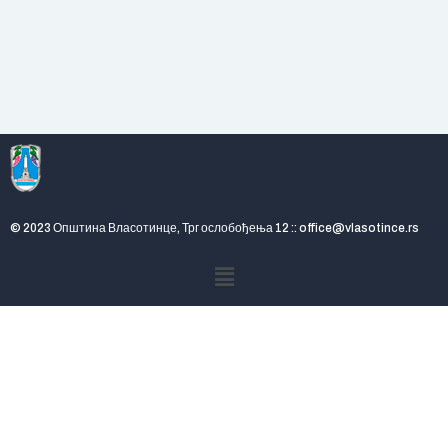
© 2023 Општина Власотинце, Трг ослобођења 12 :: office@vlasotince.rs