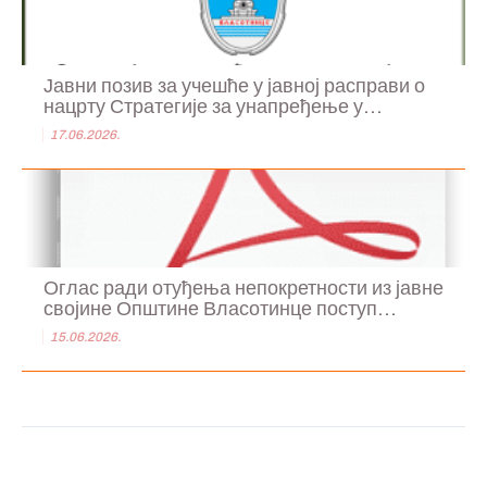
Јавни позив за учешће у јавној расправи о
нацрту Стратегије за унапређење у...
17.06.2026.
Оглас ради отуђења непокретности из јавне
својине Општине Власотинце поступ...
15.06.2026.