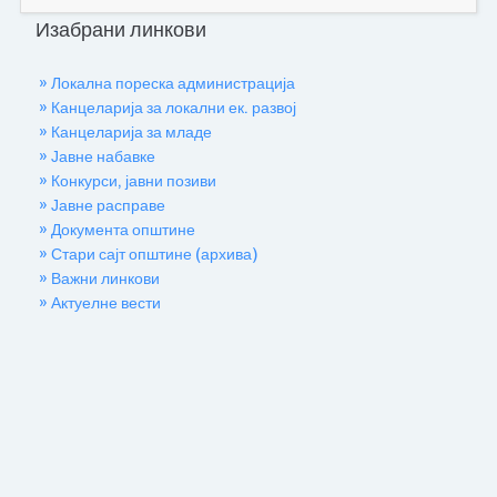
Изабрани линкови
» Локална пореска администрација
» Канцеларија за локални ек. развој
» Канцеларија за младе
» Јавне набавке
» Конкурси, јавни позиви
» Јавне расправе
» Документа општине
» Стари сајт општине (архива)
» Важни линкови
» Актуелне вести