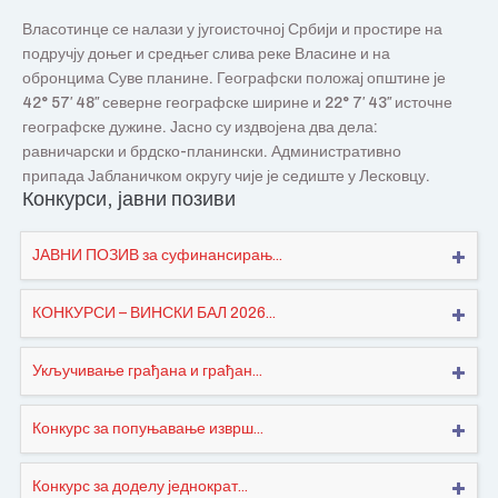
Власотинце се налази у југоисточној Србији и простире на
подручју доњег и средњег слива реке Власине и на
обронцима Суве планине. Географски положај општине је
42° 57′ 48″ северне географске ширине и 22° 7′ 43″ источне
географске дужине. Јасно су издвојена два дела:
равничарски и брдско-планински. Административно
припада Јабланичком округу чије је седиште у Лесковцу.
Конкурси, јавни позиви
ЈАВНИ ПОЗИВ за суфинансирањ...
КОНКУРСИ – ВИНСКИ БАЛ 2026...
Укључивање грађана и грађан...
Конкурс за попуњавање изврш...
Конкурс за доделу једнократ...