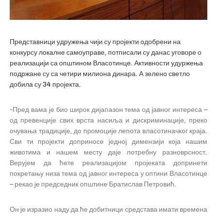
Представници удружења чији су пројекти одобрени на
конкурсу локалне самоуправе, потписали су данас уговоре о
реализацији са општином Власотинце. Активности удуржења
подржане су са четири милиона динара. А зелено светло
добила су 34 пројекта.
-Пред вама је био широк дијапазон тема од јавног интереса –
од превенције свих врста насиља и дискриминације, преко
очувања традиције, до промоције лепота власотиначког краја.
Сви ти пројекти доприносе једној димензији која нашим
животима и нашем месту даје потребну разноврсност.
Верујем да ћете реализацијом пројеката допринети
покретању низа тема од јавног интереса у оптини Власотинце
– рекао је председник општине Братислав Петровић.
Он је изразио наду да ће добитници средстава имати времена