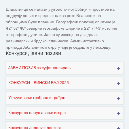
Власотинце се налази у југоисточној Србији и простире на
подручју доњег и средњег слива реке Власине и на
обронцима Суве планине. Географски положај општине је
42° 57′ 48″ северне географске ширине и 22° 7′ 43″ источне
географске дужине. Јасно су издвојена два дела:
равничарски и брдско-планински. Административно
припада Јабланичком округу чије је седиште у Лесковцу.
Конкурси, јавни позиви
ЈАВНИ ПОЗИВ за суфинансирањ...
КОНКУРСИ – ВИНСКИ БАЛ 2026...
Укључивање грађана и грађан...
Конкурс за попуњавање изврш...
Конкурс за доделу једнократ...