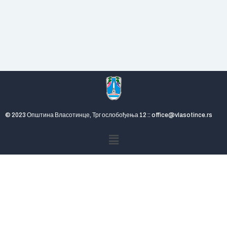
© 2023 Општина Власотинце, Трг ослобођења 12 :: office@vlasotince.rs