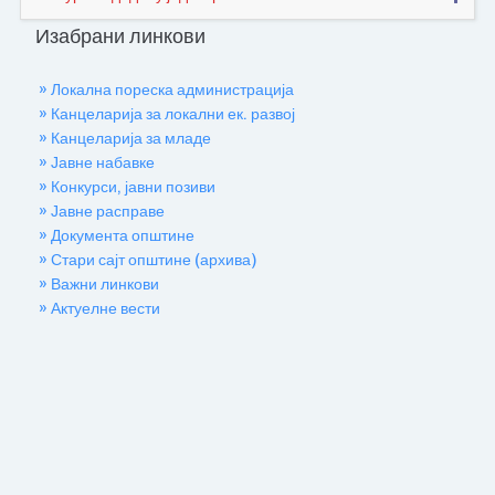
Изабрани линкови
» Локална пореска администрација
» Канцеларија за локални ек. развој
» Канцеларија за младе
» Јавне набавке
» Конкурси, јавни позиви
» Јавне расправе
» Документа општине
» Стари сајт општине (архива)
» Важни линкови
» Актуелне вести