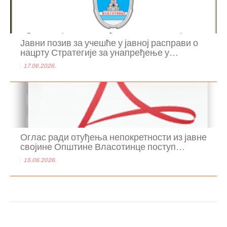
Јавни позив за учешће у јавној расправи о
нацрту Стратегије за унапређење у...
17.06.2026.
Оглас ради отуђења непокретности из јавне
својине Општине Власотинце поступ...
15.06.2026.