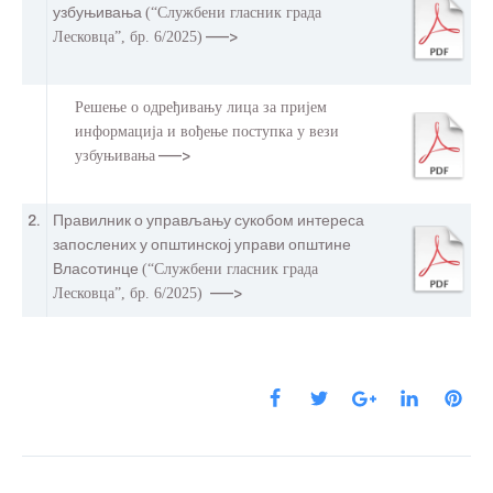
узбуњивања
(“Службени гласник града
Лесковца”, бр. 6/2025)
–––>
Решење о одређивању лица за пријем
информација и вођење поступка у вези
узбуњивања
–––>
2.
Правилник о управљању сукобом интереса
запослених у општинској управи општине
Власотинце
(“Службени гласник града
Лесковца”, бр. 6/2025)
–––>