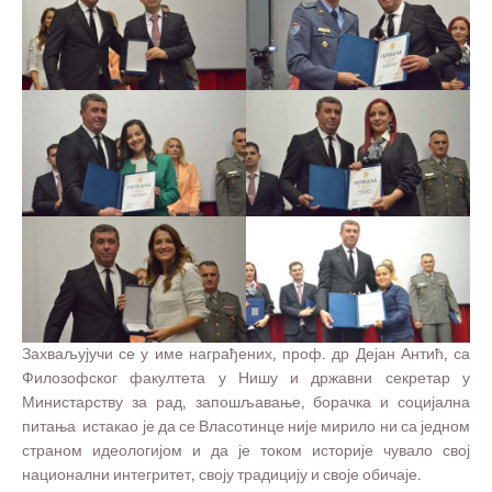
Захваљујучи се у име награђених, проф. др Дејан Антић, са
Филозофског факултета у Нишу и државни секретар у
Министарству за рад, запошљавање, борачка и социјална
питања истакао је да се Власотинце није мирило ни са једном
страном идеологијом и да је током историје чувало свој
национални интегритет, своју традицију и своје обичаје.