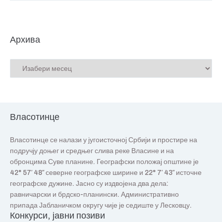
Архива
Власотинце
Власотинце се налази у југоисточној Србији и простире на
подручју доњег и средњег слива реке Власине и на
обронцима Суве планине. Географски положај општине је
42° 57′ 48″ северне географске ширине и 22° 7′ 43″ источне
географске дужине. Јасно су издвојена два дела:
равничарски и брдско-планински. Административно
припада Јабланичком округу чије је седиште у Лесковцу.
Конкурси, јавни позиви