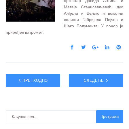
оркестар Давида Антића и
Матеја Станисављевић, дуо
Анђела и Вељко и вокални
солисти Габријела Пејчев и
Шако Полумента. У поноћ је
приређен ватромет.
ПРЕТХОДНО
СЛЕДЕЋЕ
Претражи