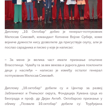
Диплому „10. Октобар“ добио је генерал-потпуковник
Милосав Симовић, командант Копнене Војске Србије, коме
војниче дужности нису дозволиле да присуствује скупу, али је
послао сарадника и писмо у које је написао:
– За мене је велика част имати признање општине
Власотинце. Чуваћу га за век векова и једнога дана поклонити
деци у наслеђе – написао је између осталог генерал
потпуковник Милосав Симовић.
Диплому „10.октобар“ добили су и Центар за развој
Јабланичког и Пчињског округа, Фондација Хумана срца из
Београда и проф. др Дејан Антић. Октобарско признање у
облику „Похвале 10.октобар“ добили су: Ђурђијана