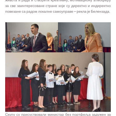
живота и рада и створити креативну, мотивациону атмоферу
за све заинтересоване стране које су директно и индиректно
повезане са радом локалне самоуправе – рекла је Белензада.
Скупу су присуствовали министар без портфеља задужен за