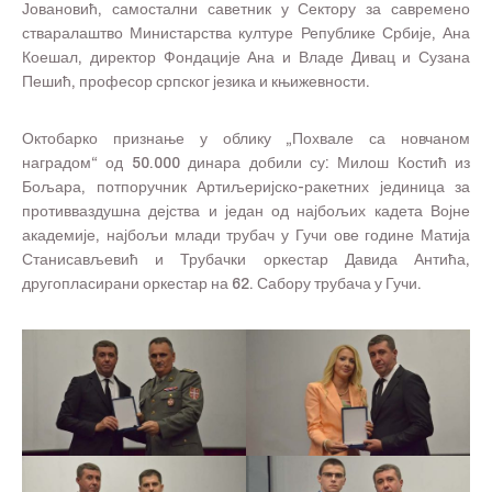
Јовановић, самостални саветник у Сектору за савремено
стваралаштво Министарства културе Републике Србије, Ана
Коешал, директор Фондације Ана и Владе Дивац и Сузана
Пешић, професор српског језика и књижевности.
Октобарко признање у облику „Похвале са новчаном
наградом“ од 50.000 динара добили су: Милош Костић из
Бољара, потпоручник Артиљеријско-ракетних јединица за
противваздушна дејства и један од најбољих кадета Војне
академије, најбољи млади трубач у Гучи ове године Матија
Станисављевић и Трубачки оркестар Давида Антића,
другопласирани оркестар на 62. Сабору трубача у Гучи.