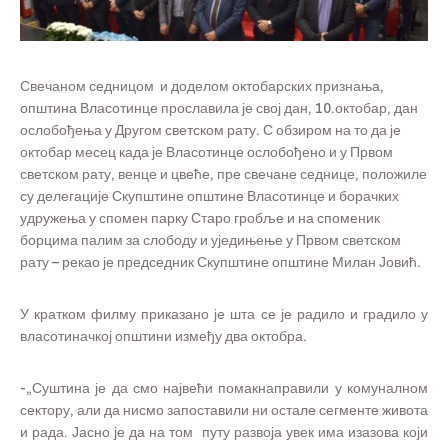
Свечаном седницом и доделом октобарских признања,
општина Власотинце прославила је свој дан, 10.октобар, дан
ослобођења у Другом светском рату. С обзиром на то да је
октобар месец када је Власотинце ослобођено и у Првом
светском рату, венце и цвеће, пре свечане седнице, положиле
су делегације Скупштине општине Власотинце и борачких
удружења у спомен парку Старо гробље и на споменик
борцима палим за слободу и уједињење у Првом светском
рату – рекао је председник Скупштине општине Милан Јовић.
У кратком филму приказано је шта се је радило и градило у
власотиначкој општини између два октобра.
-„Суштина је да смо највећи помакнаправили у комуналном
сектору, али да нисмо запоставили ни остале сегменте живота
и рада. Јасно је да на том путу развоја увек има изазова који