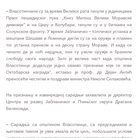
– Власотинчани су за време Великог рата гинули у јединицама
Првог пешадијског пука „Кнез Милош Велики Моравске
дивизије“ и на Церу и Колубари, гинули су и у биткама на
Солунском фронту. У време Јабланичко – топличког устанка и
мештани Шишаве и Ломнице дигли су се на оружје и пламен
тог устанка пренели и на десну страну Мораве. И када се
чинило да је ноћ најцрња, они су узели оружје и бранили
слободу свога народа. Зато је велика част када општина
Власотинце додељује једно овакво признање које се зове
Октобарска награда“, истакао је проф. др Дејан Антић
преносећи честитке и поздраве министра Николе Селаковића.
На признању и изванредној сарадњи захвалила је директор
Центра за развој Јабланичког и Пчињског округа Драгана
Белензада.
– Сарадња са општином Власотинце, са председником и
његовим тимом је увек имала исти циљ, побољшати услове