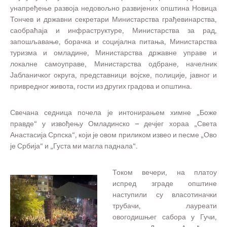
унапређење развоја недовољно развијених општина Новица
Тончев и државни секретари Министарства грађевинарства,
саобраћаја и инфраструктуре, Министарства за рад,
запошљавање, борачка и социјална питања, Министарства
туризма и омладине, Министарства државне управе и
локалне самоуправе, Министарства одбране, начелник
Јабланичког округа, представници војске, полиције, јавног и
привредног живота, гости из других градова и општина.
Свечана седница почела је интонирањем химне „Боже
правде“ у извођењу Омладинско – дечјег хораа „Света
Анастасија Српска“, који је овом приликом извео и песме „Ово
је Србија“ и „Густа ми магла паднала“.
Током вечери, на платоу
испред зграде општине
наступили су власотиначки
трубачи, лауреати
овогодишњег сабора у Гучи,