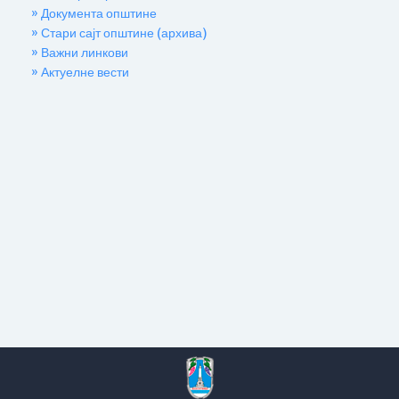
» Документа општине
» Стари сајт општине (архива)
» Важни линкови
» Актуелне вести