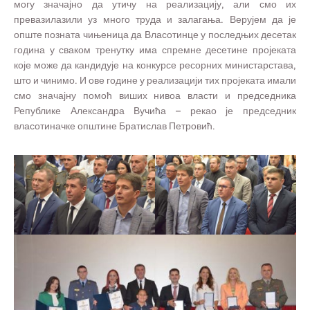
могу значајно да утичу на реализацију, али смо их
превазилазили уз много труда и залагања. Верујем да је
опште позната чињеница да Власотинце у последњих десетак
година у сваком тренутку има спремне десетине пројеката
које може да кандидује на конкурсе ресорних министарстава,
што и чинимо. И ове године у реализацији тих пројеката имали
смо значајну помоћ виших нивоа власти и председника
Републике Александра Вучића – рекао је председник
власотиначке општине Братислав Петровић.