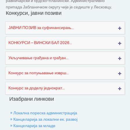
равничарски и брдско-планински. Административно
припада Јабланичком округу чије је седиште у Лесковцу.
Конкурси, јавни позиви
ЈАВНИ ПОЗИВ за суфинансирањ...
КОНКУРСИ – ВИНСКИ БАЛ 2026...
Укључивање грађана и грађан...
Конкурс за попуњавање изврш...
Конкурс за доделу једнократ...
Изабрани линкови
» Локална пореска администрација
» Канцеларија за локални ек. развој
» Канцеларија за младе