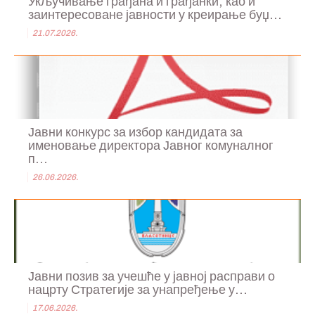
Укључивање грађана и грађанки, као и
заинтересоване јавности у креирање буџ...
21.07.2026.
Јавни конкурс за избор кандидата за
именовање директора Јавног комуналног
п...
26.06.2026.
Јавни позив за учешће у јавној расправи о
нацрту Стратегије за унапређење у...
17.06.2026.