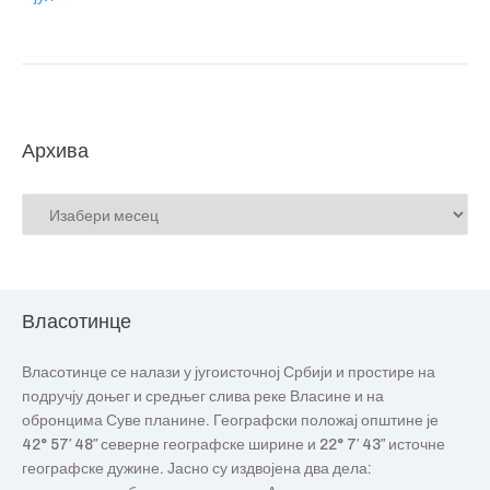
Архива
Власотинце
Власотинце се налази у југоисточној Србији и простире на
подручју доњег и средњег слива реке Власине и на
обронцима Суве планине. Географски положај општине је
42° 57′ 48″ северне географске ширине и 22° 7′ 43″ источне
географске дужине. Јасно су издвојена два дела: