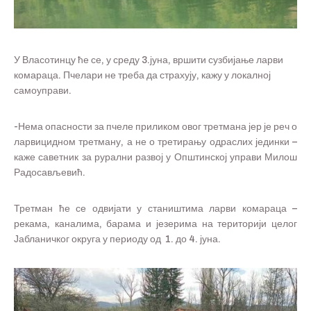
У Власотинцу ће се, у среду 3.јуна, вршити сузбијање ларви
комараца. Пчелари не треба да страхују, кажу у локалној
самоуправи.
-Нема опасности за пчеле приликом овог третмана јер је реч о
ларвицидном третману, а не о третирању одраслих јединки –
каже саветник за рурални развој у Општинској управи Милош
Радосављевић.
Третман ће се одвијати у стаништима ларви комараца –
рекама, каналима, барама и језерима на територији целог
Јабланичког округа у периоду од 1. до 4. јуна.