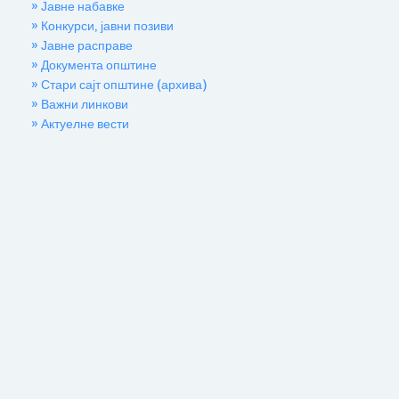
» Јавне набавке
» Конкурси, јавни позиви
» Јавне расправе
» Документа општине
» Стари сајт општине (архива)
» Важни линкови
» Актуелне вести