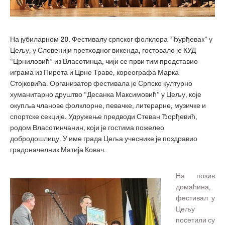
На јубиларном 20. Фестивалу српског фолклора “Ђурђевак” у
Цељу, у Словенији претходног викенда, гостовало је КУД
“Црниловић” из Власотинца, чији се први тим представио
играма из Пирота и Црне Траве, кореографа Марка
Стојковића. Организатор фестивала је Српско културно
хуманитарно друштво “Десанка Максимовић” у Цељу, које
окупља чланове фолклорне, певачке, литерарне, музичке и
спортске секције. Удружење предводи Стеван Ђорђевић,
родом Власотинчанин, који је гостима пожелео
добродошлицу. У име града Цеља учеснике је поздравио
градоначелник Матија Ковач.
На позив
домаћина,
фестивал у
Цељу
посетили су