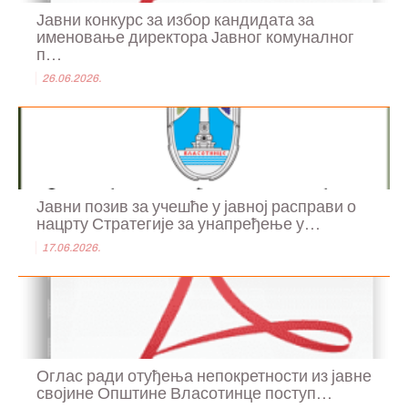
Јавни конкурс за избор кандидата за
именовање директора Јавног комуналног
п...
26.06.2026.
Јавни позив за учешће у јавној расправи о
нацрту Стратегије за унапређење у...
17.06.2026.
Оглас ради отуђења непокретности из јавне
својине Општине Власотинце поступ...