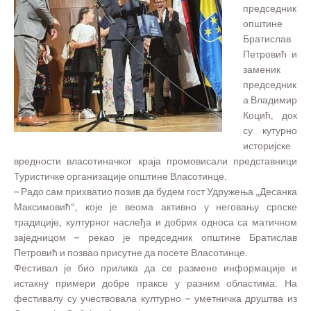
председник
општине
Братислав
Петровић и
заменик
председник
а Владимир
Коцић, док
су кутурно
историјске
вредности власотиначког краја промовисали представници
Туристичке организације општине Власотинце.
– Радо сам прихватио позив да будем гост Удружења „Десанка
Максимовић“, које је веома активно у неговању српске
традиције, културног наслеђа и добрих односа са матичном
заједницом – рекао је председник општине Братислав
Петровић и позвао присутне да посете Власотинце.
Фестивал је био прилика да се размене информације и
истакну примери добре праксе у разним областима. На
фестивалу су учествовала културно – уметничка друштва из