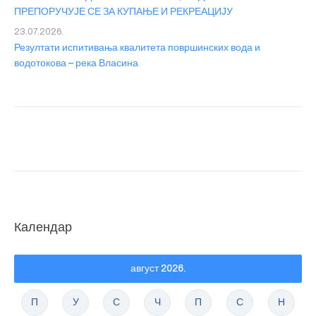
ПРЕПОРУЧУЈЕ СЕ ЗА КУПАЊЕ И РЕКРЕАЦИЈУ
23.07.2026.
Резултати испитивања квалитета површинских вода и
водотокова – река Власина
Календар
август 2026.
П
У
С
Ч
П
С
Н