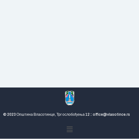
© 2023 Општина Власотинце, Трг ослобођења 12 :: office@vlasotince.rs