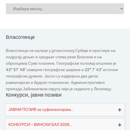
Власотинце
Власотинце се налази у југоисточној Србији и простире на
подручју доњег и средњег слива реке Власине и на
обронцима Суве планине. Географски положај општине је
42° 57′ 48″ северне географске ширине и 22° 7′ 43″ источне
географске дужине. Јасно су издвојена два дела:
равничарски и брдско-планински. Административно
припада Јабланичком округу чије је седиште у Лесковцу.
Конкурси, јавни позиви
ЈАВНИ ПОЗИВ за суфинансирањ...
КОНКУРСИ – ВИНСКИ БАЛ 2026...