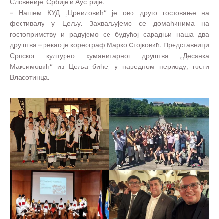
Словеније, Србије и Аустрије.
– Нашем КУД „Црниловић“ је ово друго гостовање на
фестивалу у Цељу. Захваљујемо се домаћинима на
гостопримству и радујемо се будућој сарадњи наша два
друштва – рекао је кореограф Марко Стојковић. Представници
Српског културно хуманитарног друштва „Десанка
Максимовић“ из Цеља биће, у наредном периоду, гости
Власотинца.