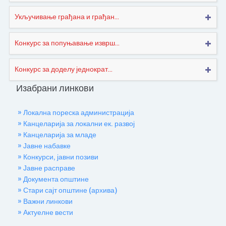
Укључивање грађана и грађан...
Конкурс за попуњавање изврш...
Конкурс за доделу једнократ...
Изабрани линкови
» Локална пореска администрација
» Канцеларија за локални ек. развој
» Канцеларија за младе
» Јавне набавке
» Конкурси, јавни позиви
» Јавне расправе
» Документа општине
» Стари сајт општине (архива)
» Важни линкови
» Актуелне вести