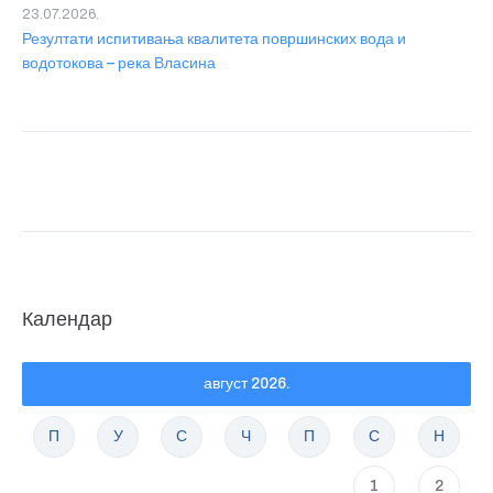
23.07.2026.
Резултати испитивања квалитета површинских вода и
водотокова – река Власина
Календар
август 2026.
П
У
С
Ч
П
С
Н
1
2