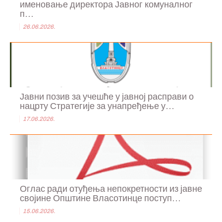
именовање директора Јавног комуналног
п...
26.06.2026.
Јавни позив за учешће у јавној расправи о
нацрту Стратегије за унапређење у...
17.06.2026.
Оглас ради отуђења непокретности из јавне
својине Општине Власотинце поступ...
15.06.2026.