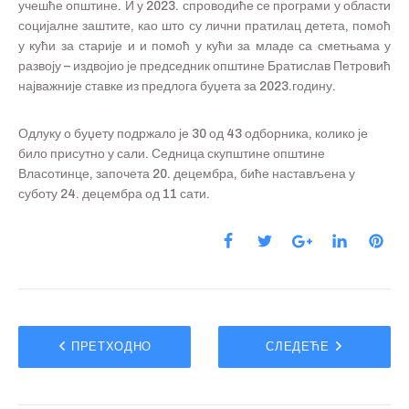
учешће општине. И у 2023. спроводиће се програми у области
социјалне заштите, као што су лични пратилац детета, помоћ
у кући за старије и и помоћ у кући за младе са сметњама у
развоју – издвојио је председник општине Братислав Петровић
најважније ставке из предлога буџета за 2023.годину.
Одлуку о буџету подржало је 30 од 43 одборника, колико је
било присутно у сали. Седница скупштине општине
Власотинце, започета 20. децембра, биће настављена у
суботу 24. децембра од 11 сати.
ПРЕТХОДНО
СЛЕДЕЋЕ