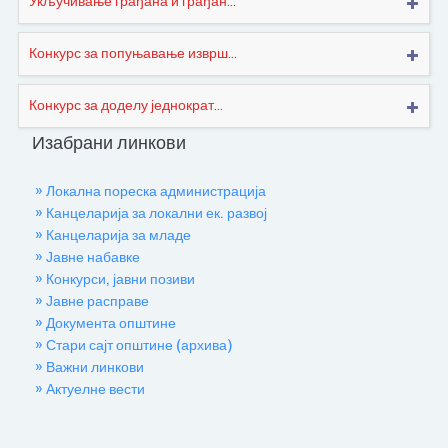
Укључивање грађана и грађан...
Конкурс за попуњавање изврш...
Конкурс за доделу једнократ...
Изабрани линкови
» Локална пореска администрација
» Канцеларија за локални ек. развој
» Канцеларија за младе
» Јавне набавке
» Конкурси, јавни позиви
» Јавне расправе
» Документа општине
» Стари сајт општине (архива)
» Важни линкови
» Актуелне вести