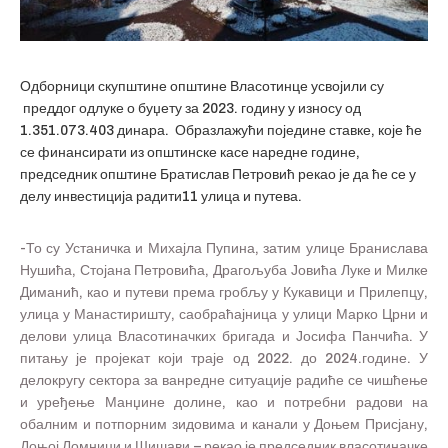
Одборници скупштине општине Власотинце усвојили су
преддог одлуке о буџету за 2023. годину у износу од
1.351.073.403 динара. Образлажући поједине ставке, које ће
се финансирати из општинске касе наредне године,
председник општине Братислав Петровић рекао је да ће се у
делу инвестиција радити11 улица и путева.
-То су Устаничка и Михајла Пупина, затим улице Бранислава
Нушића, Стојана Петровића, Драгољуба Јовића Луке и Милке
Диманић, као и путеви према гробљу у Кукавици и Прилепцу,
улица у Манастиришту, саобраћајница у улици Марко Црни и
делови улица Власотиначких бригада и Јосифа Панчића. У
питању је пројекат који траје од 2022. до 2024.године. У
делокругу сектора за ванредне ситуације радиће се чишћење
и уређење Манџине долине, као и потребни радови на
обалним и потпорним зидовима и канали у Доњем Присјану,
Доњој Ломници и Шишави – рекао је председник власотиначке