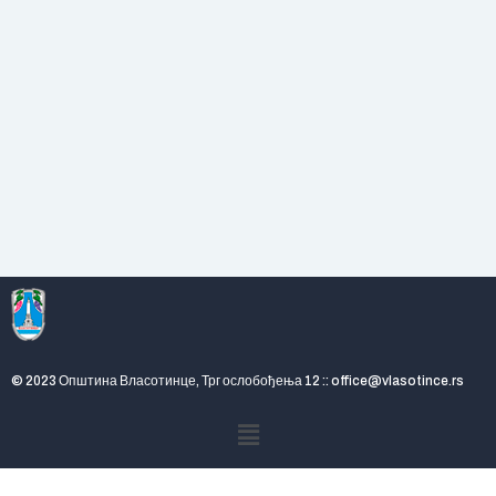
© 2023 Општина Власотинце, Трг ослобођења 12 :: office@vlasotince.rs