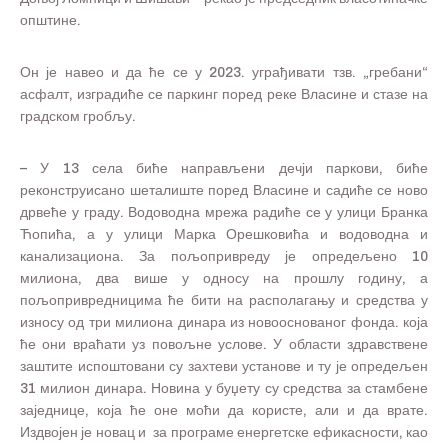
општине.
Он је навео и да ће се у 2023. уграђивати тзв. „гребани“
асфалт, изградиће се паркинг поред реке Власине и стазе на
градском гробљу.
– У 13 села биће направљени дечји паркови, биће
реконструисано шеталиште поред Власине и садиће се ново
дрвеће у граду. Водоводна мрежа радиће се у улици Бранка
Ћопића, а у улици Марка Орешковића и водоводна и
канализациона. За пољопривреду је опредељено 10
милиона, два више у односу на прошлу годину, а
пољопривредницима ће бити на располагању и средства у
износу од три милиона динара из новооснованог фонда. која
ће они враћати уз повољне услове. У области здравствене
заштите испоштовани су захтеви установе и ту је опредељен
31 милион динара. Новина у буџету су средства за стамбене
заједнице, која ће оне моћи да користе, али и да врате.
Издвојен је новац и за програме енергетске ефикасности, као