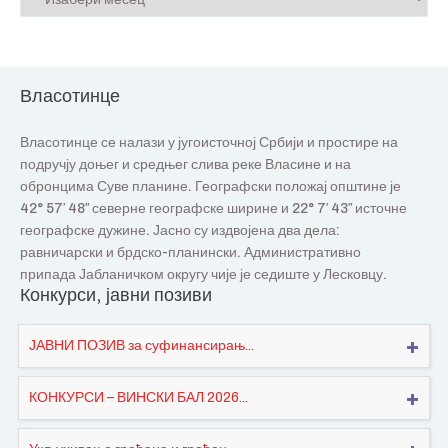
Власотинце
Власотинце се налази у југоисточној Србији и простире на
подручју доњег и средњег слива реке Власине и на
обронцима Суве планине. Географски положај општине је
42° 57′ 48″ северне географске ширине и 22° 7′ 43″ источне
географске дужине. Јасно су издвојена два дела:
равничарски и брдско-планински. Административно
припада Јабланичком округу чије је седиште у Лесковцу.
Конкурси, јавни позиви
ЈАВНИ ПОЗИВ за суфинансирањ...
КОНКУРСИ – ВИНСКИ БАЛ 2026...