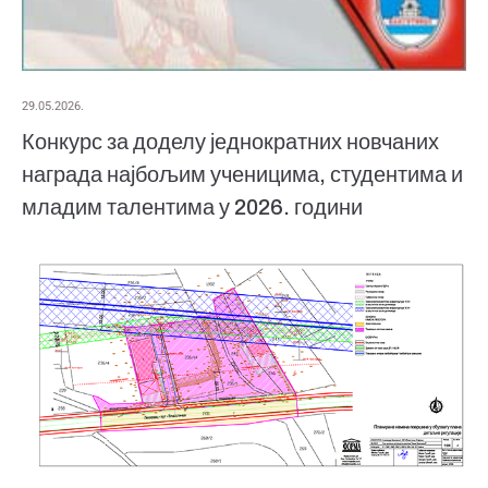
29.05.2026.
Конкурс за доделу једнократних новчаних
награда најбољим ученицима, студентима и
младим талентима у 2026. години