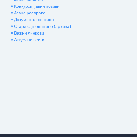
» Конкурси, јавни позиви
» Јавне расправе
» Документа општине
» Стари сајт општине (архива)
» Важни линкови
» Актуелне вести