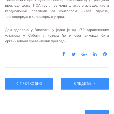
прегледи дојке, ПСА тест, прегледи штитасте жлезде, као и
кардиолошки прегледи са контролом нивоа глукозе,
триглицерида и холестерола у крви.
Дом здравља у Власотинцу једна је од 170 здравствених
установа у Србији у којима ће и овог викенда бити
организовани превентивни прегледи.
ПРЕТХОДНО
СЛЕДЕЋЕ