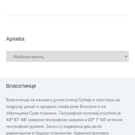
Архива
Власотинце
Власотинце се налази у југоисточној Србији и простире на
подручју доњег и средњег слива реке Власине и на
обронцима Суве планине. Географски положај општине је
42° 57′ 48″ северне географске ширине и 22° 7′ 43″ источне
географске дужине. Јасно су издвојена два дела:
равничарски и брдско-планински. Административно