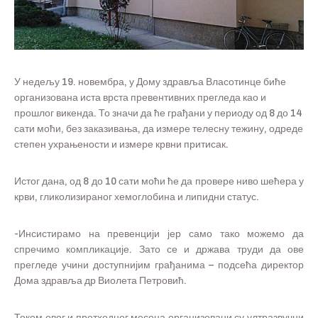
У недељу 19. новембра, у Дому здравља Власотинце биће
организована иста врста превентивних прегледа као и
прошлог викенда. То значи да ће грађани у периоду од 8 до 14
сати моћи, без заказивања, да измере телесну тежину, одреде
степен ухрањености и измере крвни притисак.
Истог дана, од 8 до 10 сати моћи ће да провере ниво шећера у
крви, гликолизираног хемоглобина и липидни статус.
-Инсистирамо на превенцији јер само тако можемо да
спречимо компликације. Зато се и држава труди да ове
прегледе учини доступнијим грађанима – подсећа директор
Дома здравља др Виолета Петровић.
Током овог и претходног месеца организовани су ултразвучни