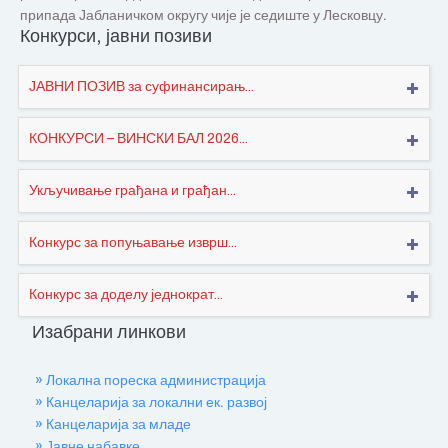
припада Јабланичком округу чије је седиште у Лесковцу.
Конкурси, јавни позиви
ЈАВНИ ПОЗИВ за суфинансирањ...
КОНКУРСИ – ВИНСКИ БАЛ 2026...
Укључивање грађана и грађан...
Конкурс за попуњавање изврш...
Конкурс за доделу једнократ...
Изабрани линкови
» Локална пореска администрација
» Канцеларија за локални ек. развој
» Канцеларија за младе
» Јавне набавке