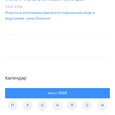
23.07.2026.
Резултати испитивања квалитета површинских вода и
водотокова – река Власина
Календар
август 2026.
П
У
С
Ч
П
С
Н