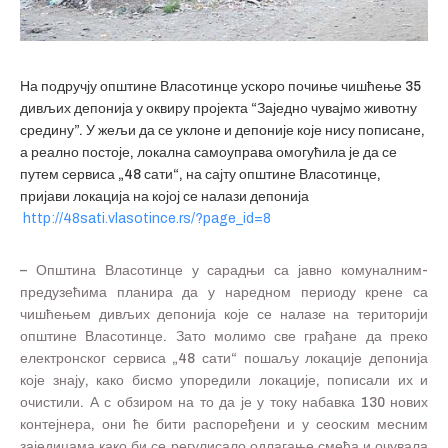
На подручју општине Власотинце ускоро почиње чишћење 35
дивљих депонија у оквиру пројекта “Заједно чувајмо животну
средину”. У жељи да се уклоне и депоније које нису пописане,
а реално постоје, локална самоуправа омогућила је да се
путем сервиса „48 сати“, на сајту општине Власотинце,
пријави локација на којој се налази депонија
http://48sati.vlasotince.rs/?page_id=8
– Општина Власотинце у сарадњи са јавно комуналним-
предузећима планира да у наредном периоду крене са
чишћењем дивљих депонија које се налазе на територији
општине Власотинце. Зато молимо све грађане да преко
електронског сервиса „48 сати“ пошаљу локације депонија
које знају, како бисмо упоредили локације, пописали их и
очистили. А с обзиром на то да је у току набавка 130 нових
контејнера, они ће бити распоређени и у сеоским месним
заједицама како би се регулисало одлагање смећа и очувала