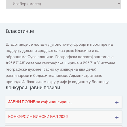
Власотинце
Власотинце се налази у југоисточној Србији и простире на
подручју доњег и средњег слива реке Власине и на
обронцима Суве планине. Географски положај општине је
42° 57′ 48″ северне географске ширине и 22° 7′ 43″ источне
географске дужине. Јасно су издвојена два дела:
равничарски и брдско-планински. Административно
припада Јабланичком округу чије је седиште у Лесковцу.
Конкурси, јавни позиви
ЈАВНИ ПОЗИВ за суфинансирањ...
КОНКУРСИ – ВИНСКИ БАЛ 2026...