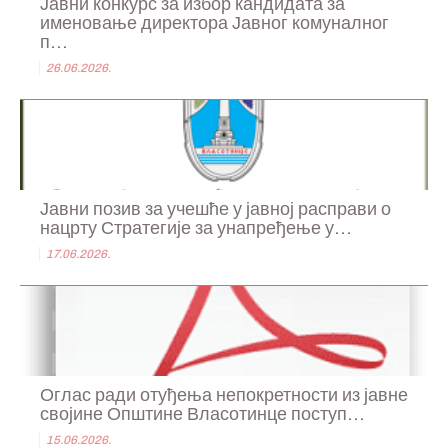
Јавни конкурс за избор кандидата за
именовање директора Јавног комуналног
п...
26.06.2026.
Јавни позив за учешће у јавној расправи о
нацрту Стратегије за унапређење у...
17.06.2026.
Оглас ради отуђења непокретности из јавне
својине Општине Власотинце поступ...
15.06.2026.