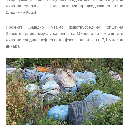
животна средина – каже заменик председника општине
Владимир Коцић.
Пројекат „Заједно чувајмо животнусредину“ општина
Власотинце реализује у сарадњи са Министарством заштите
животне средине, које овај пројекат подржава са 7,1 милион
динара.