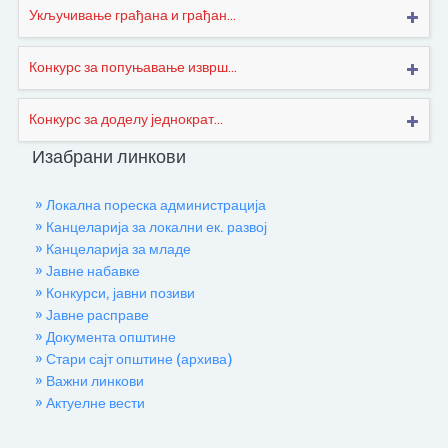
Укључивање грађана и грађан...
Конкурс за попуњавање изврш...
Конкурс за доделу једнократ...
Изабрани линкови
» Локална пореска администрација
» Канцеларија за локални ек. развој
» Канцеларија за младе
» Јавне набавке
» Конкурси, јавни позиви
» Јавне расправе
» Документа општине
» Стари сајт општине (архива)
» Важни линкови
» Актуелне вести