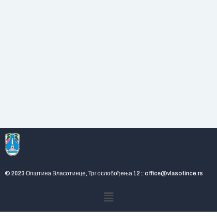
© 2023 Општина Власотинце, Трг ослобођења 12 :: office@vlasotince.rs