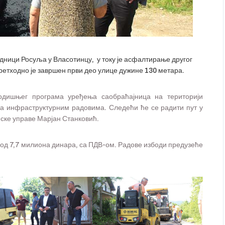
едници Росуља у Власотинцу, у току је асфалтирање другог
Претходно је завршен први део улице дужине 130 метара.
годишњег програма уређења саобраћајница на територији
а инфраструктурним радовима. Следећи ће се радити пут у
ске управе Марјан Станковић.
 од 7,7 милиона динара, са ПДВ-ом. Радове избоди предузеће