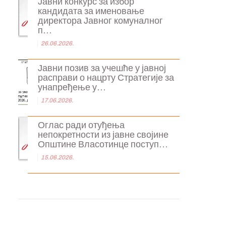
Јавни конкурс за избор
кандидата за именовање
директора Јавног комуналног
п...
26.06.2026.
Јавни позив за учешће у јавној
расправи о нацрту Стратегије за
унапређење у...
17.06.2026.
Оглас ради отуђења
непокретности из јавне својине
Општине Власотинце поступ...
15.06.2026.