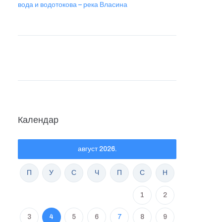
вода и водотокова – река Власина
Календар
август 2026.
П
У
С
Ч
П
С
Н
1
2
3
4
5
6
7
8
9