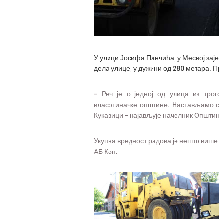
У улици Јосифа Панчића, у Месној зај
дела улице, у дужини од 280 метара. 
– Реч је о једној од улица из тро
власотиначке општине. Настављамо с
Кукавици – најављује начелник Општин
Укупна вредност радова је нешто више
АБ Коп.