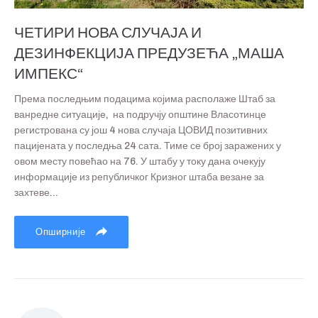
ЧЕТИРИ НОВА СЛУЧАЈА И
ДЕЗИНФЕКЦИЈА ПРЕДУЗЕЋА „МАША
ИМПЕКС“
Према последњим подацима којима располаже Штаб за
ванредне ситуације, на подручју општине Власотинце
регистрована су још 4 нова случаја ЦОВИД позитивних
пацијената у последња 24 сата. Тиме се број заражених у
овом месту повећао на 76. У штабу у току дана очекују
информације из републичког Кризног штаба везане за
захтеве...
Опширније