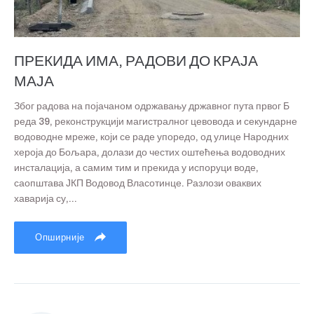
ПРЕКИДА ИМА, РАДОВИ ДО КРАЈА
МАЈА
Због радова на појачаном одржавању државног пута првог Б
реда 39, реконструкцији магистралног цевовода и секундарне
водоводне мреже, који се раде упоредо, од улице Народних
хероја до Бољара, долази до честих оштећења водоводних
инсталација, а самим тим и прекида у испоруци воде,
саопштава ЈКП Водовод Власотинце. Разлози оваквих
хаварија су,...
Опширније