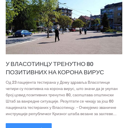
У ВЛАСОТИНЦУ ТРЕНУТНО 80
ПОЗИТИВНИХ НА КОРОНА ВИРУС
Од 23 пацијента тестирана у Дому здравља Власотинце
четири су позитивна на корона вирус, што значи да је укупан
број цовид позитивних тренутно 80, саопштава општински
Штаб за ванредне ситуације. Резултати се чекају за још 60
пацијената тестираних у Власотинцу. - Очекујемо званичне
инструкције републичког Кризног штаба везане за захтеве...