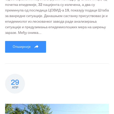
почетка епидемије, 32 пацијента су излечена, а два су
преминула од последица ЦОВИД-а 19, показују подаци Штаба
за ванредне ситуације. Данашњем састанку присуствовао је и
епидемиолог из лесковачког завода ради анализирања
ситуације и предузимања епидемиолошких мера на ширењу
заразе. Међу онима...
Опширније
29
АПР