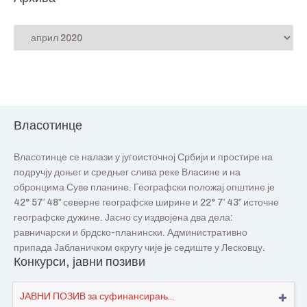
Власотинце
Власотинце се налази у југоисточној Србији и простире на
подручју доњег и средњег слива реке Власине и на
обронцима Суве планине. Географски положај општине је
42° 57′ 48″ северне географске ширине и 22° 7′ 43″ источне
географске дужине. Јасно су издвојена два дела:
равничарски и брдско-планински. Административно
припада Јабланичком округу чије је седиште у Лесковцу.
Конкурси, јавни позиви
ЈАВНИ ПОЗИВ за суфинансирањ...