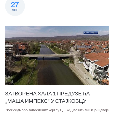
27
АПР
ЗАТВОРЕНА ХАЛА 1 ПРЕДУЗЕЋА
„МАША ИМПЕКС“ У СТАЈКОВЦУ
Због седморо запослених који су ЦОВИД позитивни и још двоје