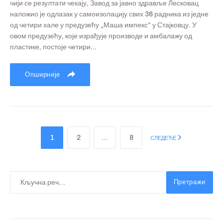
чији се резултати чекају, Завод за јавно здравље Лесковац
наложио је одлазак у самоизолацију свих 36 радника из једне
од четири хале у предузећу „Маша импекс“ у Стајковцу. У
овом предузећу, које израђује производе и амбалажу од
пластике, постоје четири...
Опширније
1
2
…
8
СЛЕДЕЋЕ
Претражи