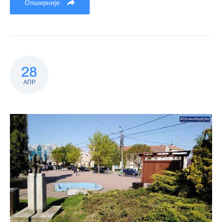
Опширније
28
АПР