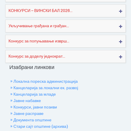
КОНКУРСИ – ВИНСКИ БАЛ 2026...
Укључивање грађана и грађан...
Конкурс за попуњавање изврш...
Конкурс за доделу једнократ...
Изабрани линкови
» Локална пореска администрација
» Канцеларија за локални ек. развој
» Канцеларија за младе
» Јавне набавке
» Конкурси, јавни позиви
» Јавне расправе
» Документа општине
» Стари сајт општине (архива)