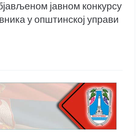
јављеном јавном конкурсу
вника у општинској управи