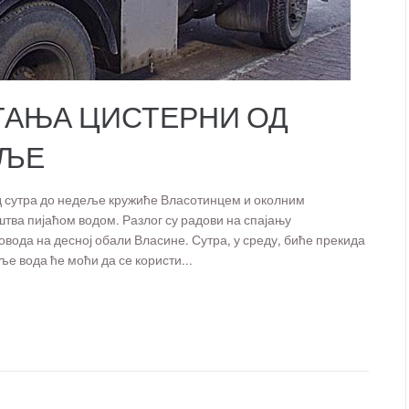
ТАЊА ЦИСТЕРНИ ОД
ЕЉЕ
д сутра до недеље кружиће Власотинцем и околним
ва пијаћом водом. Разлог су радови на спајању
овода на десној обали Власине. Сутра, у среду, биће прекида
ље вода ће моћи да се користи...