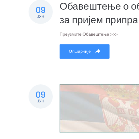
Обавештење о об
09
ЈУН
за пријем припра
Преузмите Обавештење >>>
Опширније
09
ЈУН