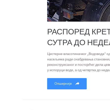
РАСПОРЕД КРЕ
СУТРА ДО НЕД
Цистерне власотиначког „Водовода“ о
насељима ради снабдевања становништ
реконструисаног и постојећег дела цев
у испоруци воде, а од четвртка до неде
Опширније