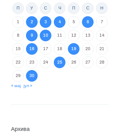
П
У
С
Ч
П
С
Н
1
2
3
4
5
6
7
8
9
10
11
12
13
14
15
16
17
18
19
20
21
22
23
24
25
26
27
28
29
30
« мај
јул »
Архива