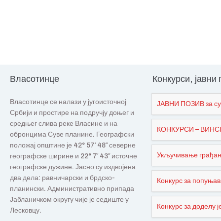
Власотинце
Конкурси, јавни
Власотинце се налази у југоисточној
ЈАВНИ ПОЗИВ за су
Србији и простире на подручју доњег и
средњег слива реке Власине и на
КОНКУРСИ – ВИНСКИ
обронцима Суве планине. Географски
положај општине је 42° 57′ 48″ северне
Укључивање грађана
географске ширине и 22° 7′ 43″ источне
географске дужине. Јасно су издвојена
два дела: равничарски и брдско-
Конкурс за попуњав
планински. Административно припада
Јабланичком округу чије је седиште у
Конкурс за доделу је
Лесковцу.