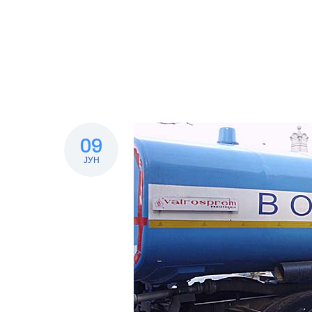
09
ЈУН