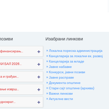
 позиви
Изабрани линкови
» Локална пореска администрација
финансирањ...
» Канцеларија за локални ек. развој
» Канцеларија за младе
 БАЛ 2026...
» Јавне набавке
» Конкурси, јавни позиви
 и грађан...
» Јавне расправе
» Документа општине
» Стари сајт општине (архива)
ање изврш...
» Важни линкови
» Актуелне вести
днократ...