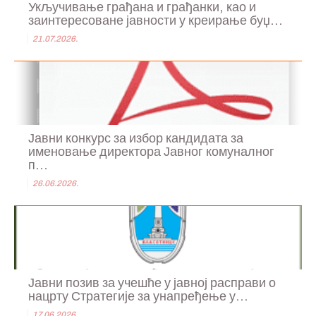
Укључивање грађана и грађанки, као и
заинтересоване јавности у креирање буџ...
21.07.2026.
Јавни конкурс за избор кандидата за
именовање директора Јавног комуналног
п...
26.06.2026.
Јавни позив за учешће у јавној расправи о
нацрту Стратегије за унапређење у...
17.06.2026.