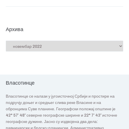
Архива
Власотинце
Власотинце се налази у југоисточној Србији и простире на
подручју доњег и средњег слива реке Власине и на
обронцима Суве планине. Географски положај општине је
42° 57′ 48″ северне географске ширине и 22° 7′ 43″ источне
географске дужине. Јасно су издвојена два дела:
равничарски и брдско-планински. Административно