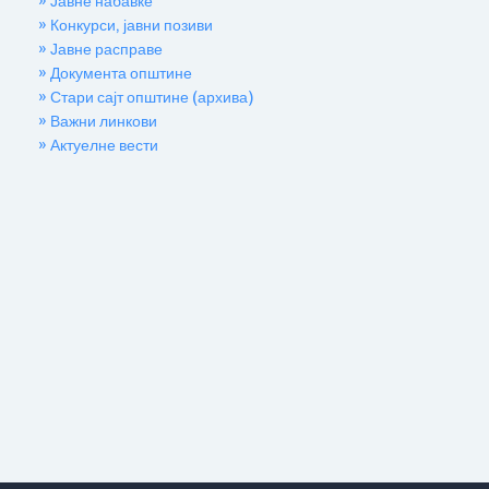
» Јавне набавке
» Конкурси, јавни позиви
» Јавне расправе
» Документа општине
» Стари сајт општине (архива)
» Важни линкови
» Актуелне вести