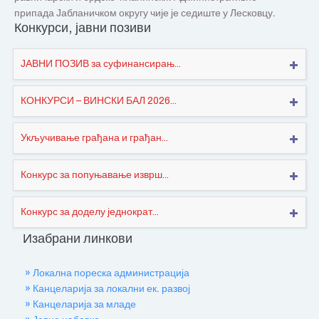
припада Јабланичком округу чије је седиште у Лесковцу.
Конкурси, јавни позиви
ЈАВНИ ПОЗИВ за суфинансирањ...
КОНКУРСИ – ВИНСКИ БАЛ 2026...
Укључивање грађана и грађан...
Конкурс за попуњавање изврш...
Конкурс за доделу једнократ...
Изабрани линкови
» Локална пореска администрација
» Канцеларија за локални ек. развој
» Канцеларија за младе