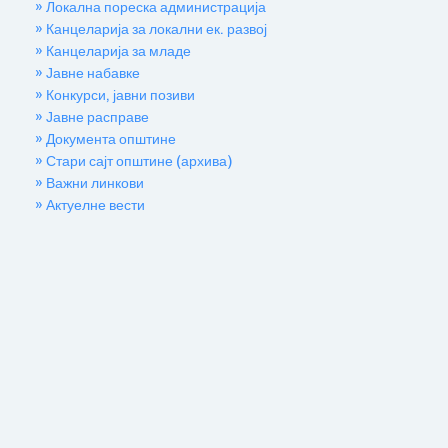
» Локална пореска администрација
» Канцеларија за локални ек. развој
» Канцеларија за младе
» Јавне набавке
» Конкурси, јавни позиви
» Јавне расправе
» Документа општине
» Стари сајт општине (архива)
» Важни линкови
» Актуелне вести