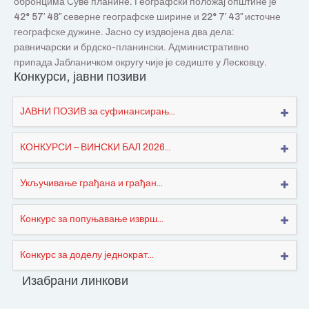
обронцима Суве планине. Географски положај општине је
42° 57′ 48″ северне географске ширине и 22° 7′ 43″ источне
географске дужине. Јасно су издвојена два дела:
равничарски и брдско-планински. Административно
припада Јабланичком округу чије је седиште у Лесковцу.
Конкурси, јавни позиви
ЈАВНИ ПОЗИВ за суфинансирањ...
КОНКУРСИ – ВИНСКИ БАЛ 2026...
Укључивање грађана и грађан...
Конкурс за попуњавање изврш...
Конкурс за доделу једнократ...
Изабрани линкови