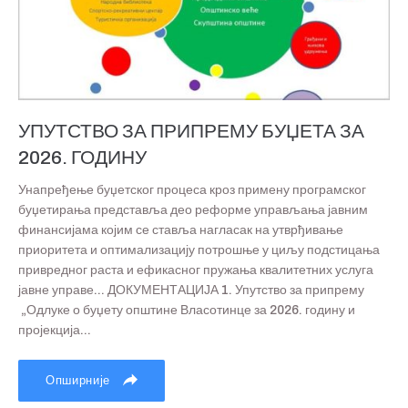
УПУТСТВО ЗА ПРИПРЕМУ БУЏЕТА ЗА
2026. ГОДИНУ
Унапређење буџетског процеса кроз примену програмског
буџетирања представља део реформе управљања јавним
финансијама којим се ставља нагласак на утврђивање
приоритета и оптимализацију потрошње у циљу подстицања
привредног раста и ефикасног пружања квалитетних услуга
јавне управе... ДОКУМЕНТАЦИЈА 1. Упутство за припрему
„Одлуке о буџету општине Власотинце за 2026. годину и
пројекција...
Опширније