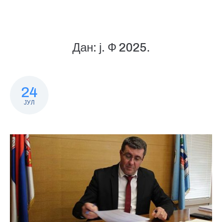
Дан:
ј. Ф 2025.
24
ЈУЛ