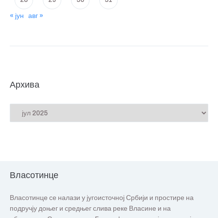
« јун
авг »
Архива
Власотинце
Власотинце се налази у југоисточној Србији и простире на
подручју доњег и средњег слива реке Власине и на