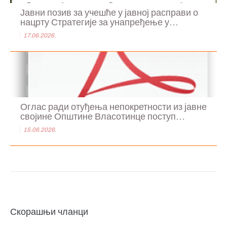
Јавни позив за учешће у јавној расправи о
нацрту Стратегије за унапређење у...
17.06.2026.
Оглас ради отуђења непокретности из јавне
својине Општине Власотинце поступ...
15.06.2026.
Скорашњи чланци