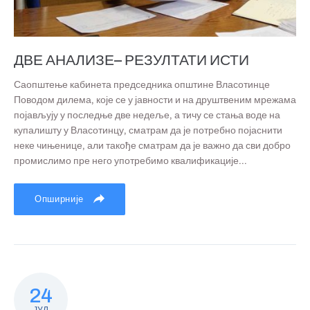
ДВЕ АНАЛИЗЕ– РЕЗУЛТАТИ ИСТИ
Саопштење кабинета председника општине Власотинце
Поводом дилема, које се у јавности и на друштвеним мрежама
појављују у последње две недеље, а тичу се стања воде на
купалишту у Власотинцу, сматрам да је потребно појаснити
неке чињенице, али такође сматрам да је важно да сви добро
промислимо пре него употребимо квалификације...
Опширније
24