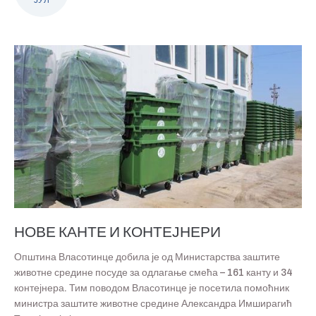
ЈУЛ
НОВЕ КАНТЕ И КОНТЕЈНЕРИ
Општина Власотинце добила је од Министарства заштите
животне средине посуде за одлагање смећа – 161 канту и 34
контејнера. Тим поводом Власотинце је посетила помоћник
министра заштите животне средине Александра Имширагић