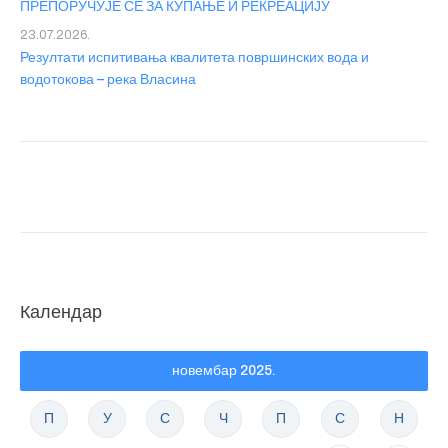
ПРЕПОРУЧУЈЕ СЕ ЗА КУПАЊЕ И РЕКРЕАЦИЈУ
23.07.2026.
Резултати испитивања квалитета површинских вода и
водотокова – река Власина
Календар
новембар 2025.
П
У
С
Ч
П
С
Н