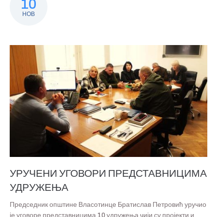
10
НОВ
УРУЧЕНИ УГОВОРИ ПРЕДСТАВНИЦИМА
УДРУЖЕЊА
Председник општине Власотинце Братислав Петровић уручио
је уговоре представницима 10 удружења чији су пројекти и