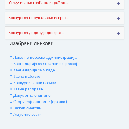
Укључивање грађана и грађан...
Конкурс за попуњавање изврш...
Конкурс за доделу једнократ...
Изабрани линкови
» Локална пореска администрација
» Канцеларија за локални ек. развој
» Канцеларија за младе
» Јавне набавке
» Конкурси, јавни позиви
» Јавне расправе
» Документа општине
» Стари сајт општине (архива)
» Важни линкови
» Актуелне вести