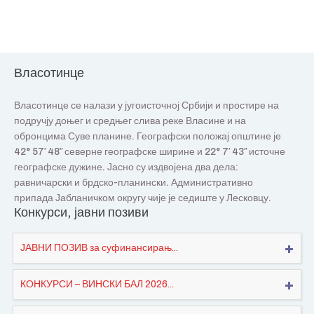
Власотинце
Власотинце се налази у југоисточној Србији и простире на
подручју доњег и средњег слива реке Власине и на
обронцима Суве планине. Географски положај општине је
42° 57′ 48″ северне географске ширине и 22° 7′ 43″ источне
географске дужине. Јасно су издвојена два дела:
равничарски и брдско-планински. Административно
припада Јабланичком округу чије је седиште у Лесковцу.
Конкурси, јавни позиви
ЈАВНИ ПОЗИВ за суфинансирањ...
КОНКУРСИ – ВИНСКИ БАЛ 2026...