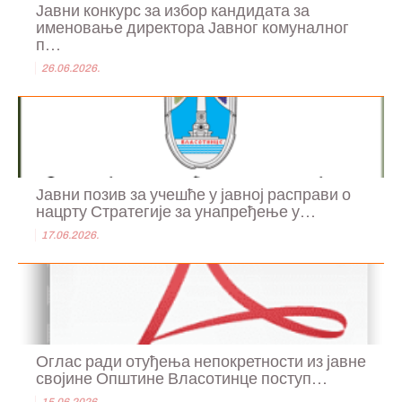
Јавни конкурс за избор кандидата за
именовање директора Јавног комуналног
п...
26.06.2026.
Јавни позив за учешће у јавној расправи о
нацрту Стратегије за унапређење у...
17.06.2026.
Оглас ради отуђења непокретности из јавне
својине Општине Власотинце поступ...
15.06.2026.