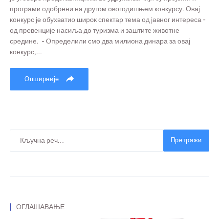
програми одобрени на другом овогодишњем конкурсу. Овај
конкурс је обухватио широк спектар тема од јавног интереса -
од превенције насиља до туризма и заштите животне
средине. - Определили смо два милиона динара за овај
конкурс,...
Опширније
Претражи
ОГЛАШАВАЊЕ