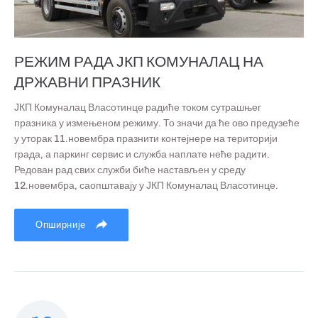
РЕЖИМ РАДА ЈКП КОМУНАЛАЦ НА
ДРЖАВНИ ПРАЗНИК
ЈКП Комуналац Власотинце радиће током сутрашњег
празника у измењеном режиму. То значи да ће ово предузеће
у уторак 11.новембра празнити контејнере на територији
града, а паркинг сервис и служба наплате неће радити.
Редован рад свих служби биће настављен у среду
12.новембра, саопштавају у ЈКП Комуналац Власотинце.
Опширније