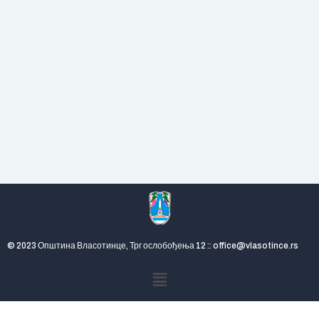
© 2023 Општина Власотинце, Трг ослобођења 12 :: office@vlasotince.rs