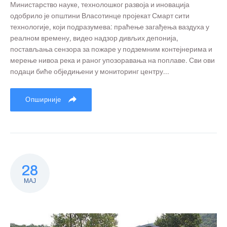
Министарство науке, технолошког развоја и иновација
одобрило је општини Власотинце пројекат Смарт сити
технологије, који подразумева: праћење загађења ваздуха у
реалном времену, видео надзор дивљих депонија,
постављања сензора за пожаре у подземним контејнерима и
мерење нивоа река и раног упозоравања на поплаве. Сви ови
подаци биће обједињени у мониторинг центру...
Опширније
28
МАЈ