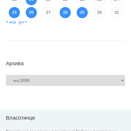
25
26
27
28
29
30
31
« апр
јун »
Архива
Власотинце