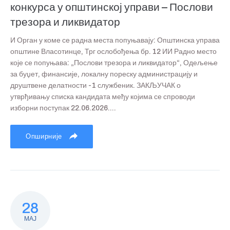
конкурса у општинској управи – Послови
трезора и ликвидатор
И Орган у коме се радна места попуњавају: Општинска управа
општине Власотинце, Трг ослобођења бр. 12 ИИ Радно место
које се попуњава: „Послови трезора и ликвидатор“, Одељење
за буџет, финансије, локалну пореску администрацију и
друштвене делатности -1 службеник. ЗАКЉУЧАК о
утврђивању списка кандидата међу којима се спроводи
изборни поступак 22.06.2026....
Опширније
28
МАЈ