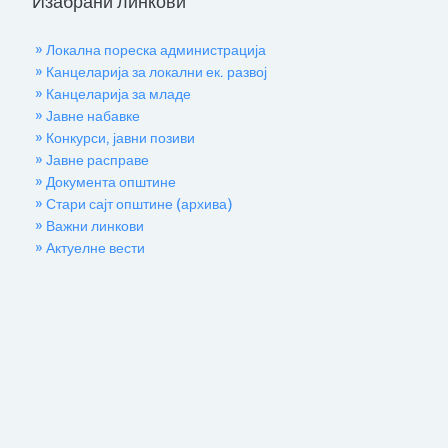
Изабрани линкови
» Локална пореска администрација
» Канцеларија за локални ек. развој
» Канцеларија за младе
» Јавне набавке
» Конкурси, јавни позиви
» Јавне расправе
» Документа општине
» Стари сајт општине (архива)
» Важни линкови
» Актуелне вести