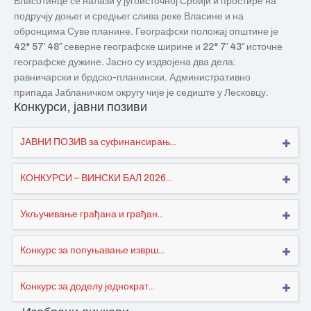
Власотинце се налази у југоисточној Србији и простире на
подручју доњег и средњег слива реке Власине и на
обронцима Суве планине. Географски положај општине је
42° 57′ 48″ северне географске ширине и 22° 7′ 43″ источне
географске дужине. Јасно су издвојена два дела:
равничарски и брдско-планински. Административно
припада Јабланичком округу чије је седиште у Лесковцу.
Конкурси, јавни позиви
ЈАВНИ ПОЗИВ за суфинансирањ...
КОНКУРСИ – ВИНСКИ БАЛ 2026...
Укључивање грађана и грађан...
Конкурс за попуњавање изврш...
Конкурс за доделу једнократ...