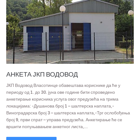
АНКЕТА ЈКП ВОДОВОД
ЈКП Водовод Власотинце обавештава кориснике да ће у
периоду од 1. до 30. јуна ове године бити спроведено
анкетирање корисника услуга овог предузећа на трима
локацијама: -Душанова број 1 – шалтерска наплата,-
Виноградарска број 3 – шалтерска наплата,-Трг ослобођења
број 9, први спрат – управа предузећа. Анкетирање ће се
вршити попуњавањем анкетног листа,...