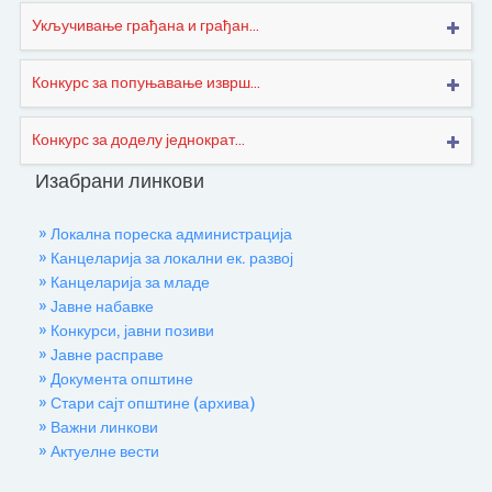
Укључивање грађана и грађан...
Конкурс за попуњавање изврш...
Конкурс за доделу једнократ...
Изабрани линкови
» Локална пореска администрација
» Канцеларија за локални ек. развој
» Канцеларија за младе
» Јавне набавке
» Конкурси, јавни позиви
» Јавне расправе
» Документа општине
» Стари сајт општине (архива)
» Важни линкови
» Актуелне вести