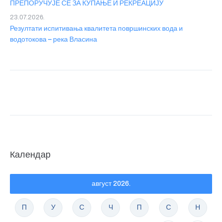
ПРЕПОРУЧУЈЕ СЕ ЗА КУПАЊЕ И РЕКРЕАЦИЈУ
23.07.2026.
Резултати испитивања квалитета површинских вода и
водотокова – река Власина
Календар
август 2026.
П
У
С
Ч
П
С
Н