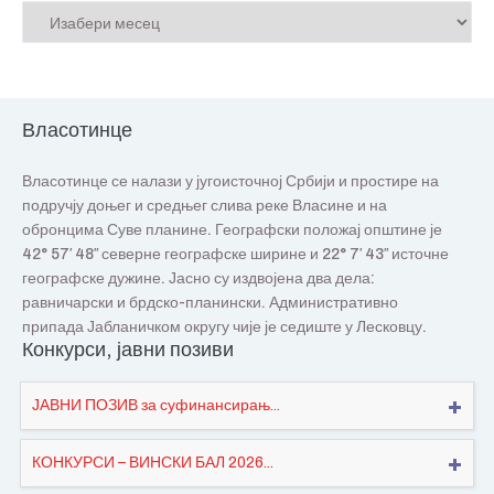
Власотинце
Власотинце се налази у југоисточној Србији и простире на
подручју доњег и средњег слива реке Власине и на
обронцима Суве планине. Географски положај општине је
42° 57′ 48″ северне географске ширине и 22° 7′ 43″ источне
географске дужине. Јасно су издвојена два дела:
равничарски и брдско-планински. Административно
припада Јабланичком округу чије је седиште у Лесковцу.
Конкурси, јавни позиви
ЈАВНИ ПОЗИВ за суфинансирањ...
КОНКУРСИ – ВИНСКИ БАЛ 2026...