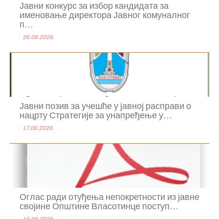
Јавни конкурс за избор кандидата за
именовање директора Јавног комуналног
п...
26.06.2026.
Јавни позив за учешће у јавној расправи о
нацрту Стратегије за унапређење у...
17.06.2026.
Оглас ради отуђења непокретности из јавне
својине Општине Власотинце поступ...