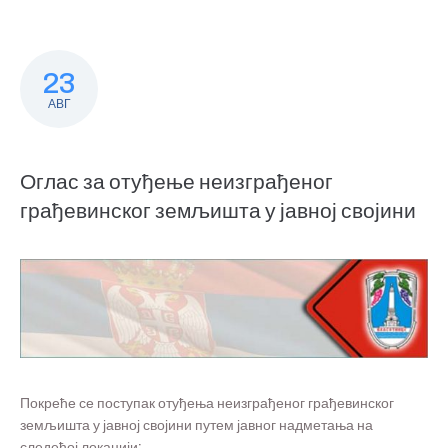
23
АВГ
Оглас за отуђење неизграђеног
грађевинског земљишта у јавној својини
Покреће се поступак отуђења неизграђеног грађевинског
земљишта у јавној својини путем јавног надметања на
следећој локацији: