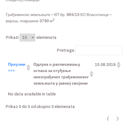
Грађевинско земљиште – КП бр. 864/15 КО Власотинце –
2
варош, површине 3790 м
Prikaži
elemenata
Pretraga:
Преузми
Одлука о расписивању
15.08.2019.
»»»
огласа за отуђење
неизграђеног грађевинског
земљишта у јавној својини
No data available in table
Prikaz 0 do 0 od ukupno 0 elemenata
❮
❯