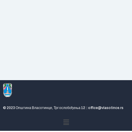
© 2023 Општина Власотинце, Трг ослобођења 12 :: office@vlasotince.rs