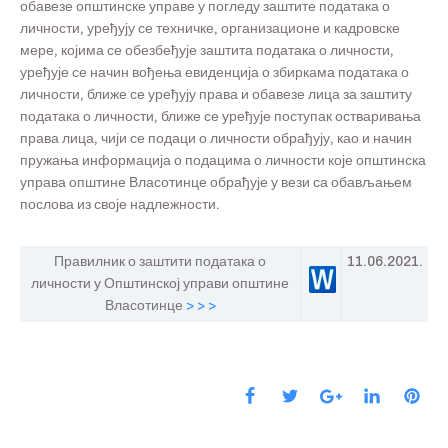
обавезе општинске управе у погледу заштите података о
личности, уређују се техничке, организационе и кадровске
мере, којима се обезбеђује заштита података о личности,
уређује се начин вођења евиденција о збиркама података о
личности, ближе се уређују права и обавезе лица за заштиту
података о личности, ближе се уређује поступак остваривања
права лица, чији се подаци о личности обрађују, као и начин
пружања информација о подацима о личности које општинска
управа општине Власотинце обрађује у вези са обављањем
послова из своје надлежности.
Правилник о заштити података о
11.06.2021.
личности у Општинској управи општине
Власотинце
> > >