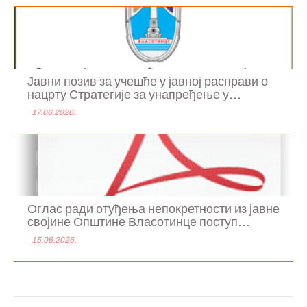
Јавни позив за учешће у јавној расправи о
нацрту Стратегије за унапређење у...
17.06.2026.
Оглас ради отуђења непокретности из јавне
својине Општине Власотинце поступ...
15.06.2026.