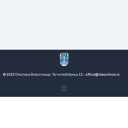
© 2023 Општина Власотинце, Трг ослобођења 12 :: office@vlasotince.rs