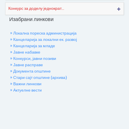
Конкурс за доделу једнократ...
Изабрани линкови
» Локална пореска администрација
» Канцеларија за локални ек. развој
» Канцеларија за младе
» Јавне набавке
» Конкурси, јавни позиви
» Јавне расправе
» Документа општине
» Стари сајт општине (архива)
» Важни линкови
» Актуелне вести