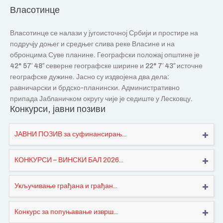
Власотинце
Власотинце се налази у југоисточној Србији и простире на
подручју доњег и средњег слива реке Власине и на
обронцима Суве планине. Географски положај општине је
42° 57′ 48″ северне географске ширине и 22° 7′ 43″ источне
географске дужине. Јасно су издвојена два дела:
равничарски и брдско-планински. Административно
припада Јабланичком округу чије је седиште у Лесковцу.
Конкурси, јавни позиви
ЈАВНИ ПОЗИВ за суфинансирањ...
КОНКУРСИ – ВИНСКИ БАЛ 2026...
Укључивање грађана и грађан...
Конкурс за попуњавање изврш...