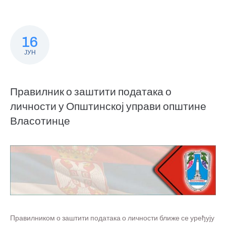
16
ЈУН
Правилник о заштити података о
личности у Општинској управи општине
Власотинце
Правилником о заштити података о личности ближе се уређују