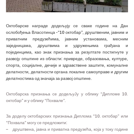
Октобарске награде додељују се сваке године на Дан
ослобођења Власотинца -“10 октобар”, друштвеним, јавним и
приватним предузећима, јавним установама, месним
заједницама, друштвима и удружењима грађана и
појединцима, као знак признања за резултате постигнуте у
развоју општине из области: привреде, образовања, културе,
спорта, социјалне, дечије и здравствене заштите, комуналне
делатности, делатности органа локалне самоуправе и другим
делатностима од значаја за развој општине.
Октобарска признања се додељуЈу у облику “Дипломе 10.
октобар” и у облику “Похвале”.
За доделу октобарских признања Диплома “10. октобар” или
“Похвала” могу се предложити:
– друштвена, јавна и приватна предузећа, која у току године