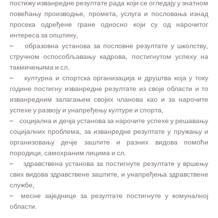
постижу изванредне резултате рада који се огледају у знатном
повећању производње, промета, услуга и пословања изнад
просека одређене гране односно који су од нарочитог
интереса за општину,
– образовна установа за пословне резултате у школству,
стручном оспособљавању кадрова, постигнутом успеху на
такмичењима и сл.
– културна и спортска организација и друштва која у току
године постигну изванредне резултате из своје области и то
изванредним залагањем својих чланова као и за нарочите
успехе у развоју и унапређењу културе и спорта,
– социјална и дечја установа за нарочите успехе у решавању
социјалних проблема, за изванредне резултате у пружању и
организовању дечје заштите и разних видова помоћи
породици, самохраним лицима и сл.
– здравствена установа за постигнуте резултате у вршењу
свих видова здравствене заштите, и унапређења здравствене
службе,
– месне заједнице за резултате постигнуте у комуналној
области.