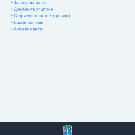
» Јавне расправе
» Документа општине
» Стари сајт општине (архива)
» Важни линкови
» Актуелне вести