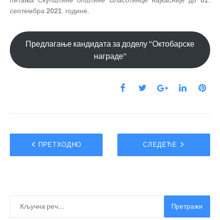
питања Скупштине општине Власотинце најкасније до 01.
септембра 2021. године.
Предлагање кандидата за доделу “Октобарске
награде”
ПРЕТХОДНО
СЛЕДЕЋЕ
Претражи