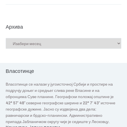
Архива
Власотинце
Власотинце се налази у југоисточној Србији и простире на
подручју доњег и средњег слива реке Власине и на
обронцима Суве планине. Географски положај општине је
42° 57′ 48″ северне географске ширине и 22° 7′ 43″ источне
географске дужине. Јасно су издвојена два дела:
равничарски и брдско-планински. Административно
припада Јабланичком округу чије је седиште у Лесковцу.