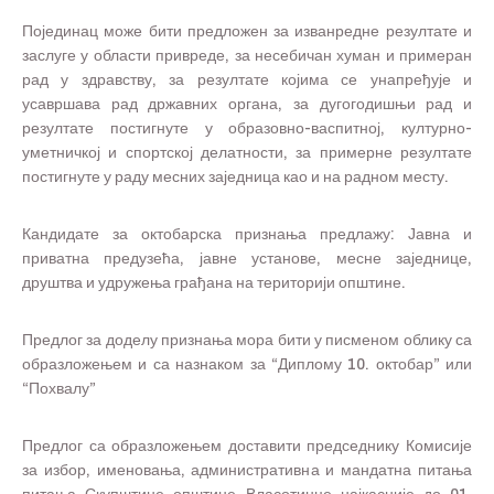
Појединац може бити предложен за изванредне резултате и
заслуге у области привреде, за несебичан хуман и примеран
рад у здравству, за резултате којима се унапређује и
усавршава рад државних органа, за дугогодишњи рад и
резултате постигнуте у образовно-васпитној, културно-
уметничкој и спортској делатности, за примерне резултате
постигнуте у раду месних заједница као и на радном месту.
Кандидате за октобарска признања предлажу: Јавна и
приватна предузећа, јавне установе, месне заједнице,
друштва и удружења грађана на територији општине.
Предлог за доделу признања мора бити у писменом облику са
образложењем и са назнаком за “Диплому 10. октобар” или
“Похвалу”
Предлог са образложењем доставити председнику Комисије
за избор, именовања, административна и мандатна питања