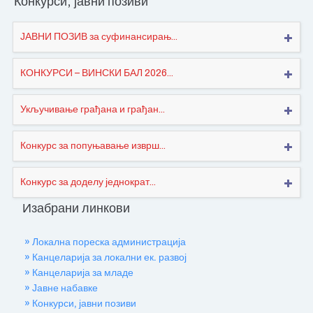
Конкурси, јавни позиви
ЈАВНИ ПОЗИВ за суфинансирањ...
КОНКУРСИ – ВИНСКИ БАЛ 2026...
Укључивање грађана и грађан...
Конкурс за попуњавање изврш...
Конкурс за доделу једнократ...
Изабрани линкови
» Локална пореска администрација
» Канцеларија за локални ек. развој
» Канцеларија за младе
» Јавне набавке
» Конкурси, јавни позиви