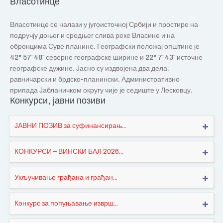
Власотинце
Власотинце се налази у југоисточној Србији и простире на
подручју доњег и средњег слива реке Власине и на
обронцима Суве планине. Географски положај општине је
42° 57′ 48″ северне географске ширине и 22° 7′ 43″ источне
географске дужине. Јасно су издвојена два дела:
равничарски и брдско-планински. Административно
припада Јабланичком округу чије је седиште у Лесковцу.
Конкурси, јавни позиви
ЈАВНИ ПОЗИВ за суфинансирањ...
КОНКУРСИ – ВИНСКИ БАЛ 2026...
Укључивање грађана и грађан...
Конкурс за попуњавање изврш...