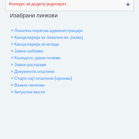
Конкурс за доделу једнократ...
Изабрани линкови
» Локална пореска администрација
» Канцеларија за локални ек. развој
» Канцеларија за младе
» Јавне набавке
» Конкурси, јавни позиви
» Јавне расправе
» Документа општине
» Стари сајт општине (архива)
» Важни линкови
» Актуелне вести