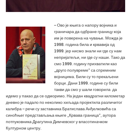
– Ово је књига о напору војника и
граничара да одбране границу која
им је поверена на чување. Можда је
1998. година била и крвавија од
1999. јер нисмо знали ни где су нам
непријатељи, ни где су наши. Тако да
смо 1999. годину прихватили као
„друго полувреме” са спремним
војницима. Били су то прекаљени
борци. Дани 1999. године су били
такви да смо у шали говорила да
идемо у пакао да се одморимо. На један квадратни километар
дневно је падало по неколико хиљада пројектила различитог
калибра – речи су заставника Братислава Анђелковића са
синоћњег представљања књиге „Крвава граница“, аутора
потпуковника Драгутина Димчевског у власотиначком
Културном центру.