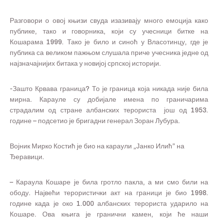
Разговори о овој књизи свуда изазивају много емоција како
публике, тако и говорника, који су учесници битке на
Кошарама 1999. Тако је било и синоћ у Власотинцу, где је
публика са великом пажњом слушала приче учесника једне од
најзначајнијих битака у новијој српској историји.
-Зашто Крвава граница? То је граница која никада није била
мирна. Карауле су добијале имена по граничарима
страдалим од стране албанских терориста још од 1953.
године – подсетио је бригадни генерал Зоран Лубура.
Војник Мирко Костић је био на караули „Јанко Илић” на
Ђеравици.
– Караула Кошаре је била гротло пакла, а ми смо били на
ободу. Највећи терористички акт на граници је био 1998.
године када је око 1.000 албанских терориста ударило на
Кошаре. Ова књига је гранични камен, који ће наши