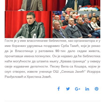
Госте је у име власотиначке библиотеке, као организатора и у
име борачких удружења поздравио Срба Такић, који је рекао
да је Власотинце у ратовима 90-тих дало седам живота,
прочитавши имена погинулих. Он је најавио да ће библиотека
наћи могућности да штампа књигу „Крвава граница“ у оквиру
своје издавачке делатности. Песму Вила са Кошара, којом је
скуп отворен, извеле ученице ОШ „Синиша Јанић“ Исидора
Ранђеловић и Христина Јовић.