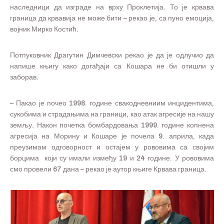
наследници да изграде на врху Проклетија. То је крвава
граница да крвавија не може бити – рекао је, са пуно емоција,
војник Мирко Костић.
Потпуковник Драгутин Димчевски рекао је да је одлучио да
напише књигу како догађаји са Кошара не би отишли у
заборав.
– Пакао је почео 1998. године свакодневниим инцидентима,
сукобима и страдањима на граници, као атак агресије на нашу
земљу. Након почетка бомбардовања 1999. године копнена
агресија на Морину и Кошаре је почела 9. априла, када
преузимам одговорност и остајем у рововима са својим
борцима који су имали између 19 и 24 године. У рововима
смо провели 67 дана – рекао је аутор књиге Крвава граница.