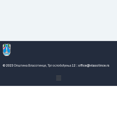
© 2023 Општина Власотинце, Трг ослобођења 12 :: office@vlasotince.rs