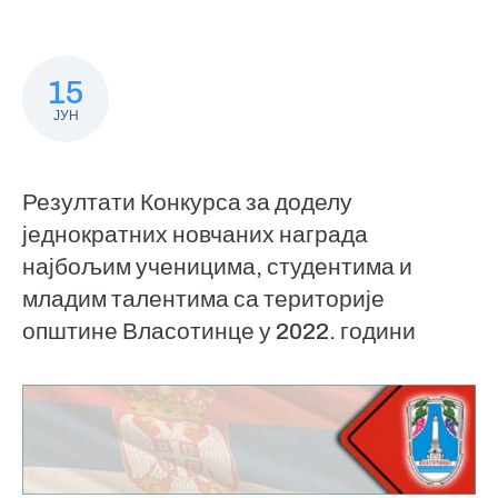
15
ЈУН
Резултати Конкурса за доделу
једнократних новчаних награда
најбољим ученицима, студентима и
младим талентима са територије
општине Власотинце у 2022. години