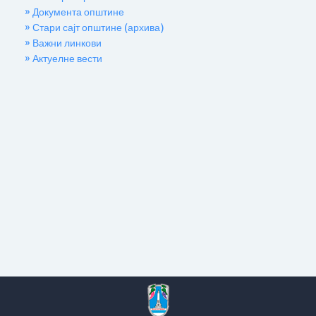
» Документа општине
» Стари сајт општине (архива)
» Важни линкови
» Актуелне вести