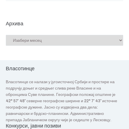
Архива
Власотинце
Власотинце се налази у југоисточној Србији и простире на
подручју доњег и средњег слива реке Власине и на
обронцима Суве планине. Географски положај општине је
42° 57′ 48″ северне географске ширине и 22° 7′ 43″ источне
географске дужине. Јасно су издвојена два дела:
равничарски и брдско-планински. Административно
припада Јабланичком округу чије је седиште у Лесковцу.
Конкурси, јавни позиви