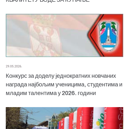
29.05.2026.
Конкурс за доделу једнократних новчаних
награда најбољим ученицима, студентима и
младим талентима у 2026. години