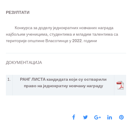
РЕЗУЛТАТИ
Конкурса за доделу једнократних новчаних награда
најбољим ученицима, студентима и младим талентима са
територије општине Власотинце у 2022. години
ДОКУМЕНТАЦИЈА
1.
РАНГ ЛИСТА кандидата који су остварили
право на једнократну новчану награду