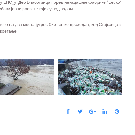
жу у ЕПС_у. Део Власотинца поред некадашње фабрике “Беско”
убови јавне расвете који су под водом.
 је на два места јутрос био тешко проходан, код Стајковца и
 кретање.