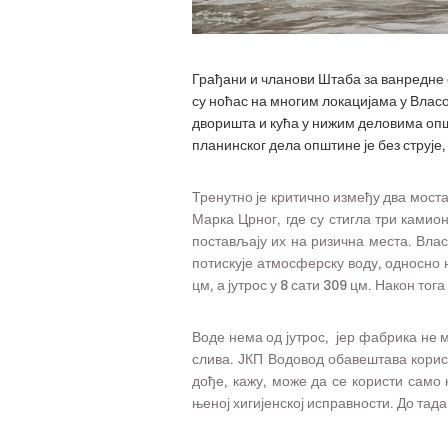
Грађани и чланови Штаба за ванредне 
су ноћас на многим локацијама у Влас
дворишта и кућа у нижим деловима опш
планинског дела општине је без струје,
Тренутно је критично између два моста
Марка Црног, где су стигла три камио
постављају их на ризична места. Влас
потискује атмосферску воду, односно н
цм, а јутрос у 8 сати 309 цм. Након то
Воде нема од јутрос, јер фабрика не 
слива. ЈКП Водовод обавештава корисн
дође, кажу, може да се користи само 
њеној хигијенској исправности. До тад