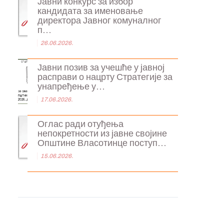
Јавни конкурс за избор
кандидата за именовање
директора Јавног комуналног
п...
26.06.2026.
Јавни позив за учешће у јавној
расправи о нацрту Стратегије за
унапређење у...
17.06.2026.
Оглас ради отуђења
непокретности из јавне својине
Општине Власотинце поступ...
15.06.2026.