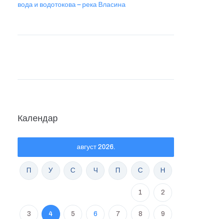
вода и водотокова – река Власина
Календар
август 2026.
П
У
С
Ч
П
С
Н
1
2
3
4
5
6
7
8
9