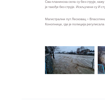
Сва планинска села су без струје, ка
је такође без струје. Искључени су И ст
Магистрални пут Лесковац – Власотинце
Конопнице, где је полиција регулисала