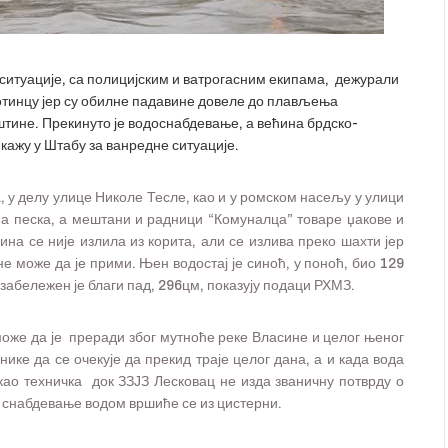
ситуације, са полицијским и ватрогасним екипама, дежурали
отинцу јер су обилне падавине довеле до плављења
тине. Прекинуто је водоснабдевање, а већина брдско-
 кажу у Штабу за ванредне ситуације.
, у делу улице Николе Тесле, као и у ромском насељу у улици
на песка, а мештани и радници “Комуналца” товаре џакове и
ина се није излила из корита, али се излива преко шахти јер
е може да је прими. Њен водостај је синоћ, у поноћ, био 129
га забележен је благи пад, 296цм, показују подаци РХМЗ.
може да је преради због мутноће реке Власине и целог њеног
ике да се очекује да прекид траје целог дана, а и када вода
као техничка док ЗЗЈЗ Лесковац не изда званичну потврду о
а снабдевање водом вршиће се из цистерни.