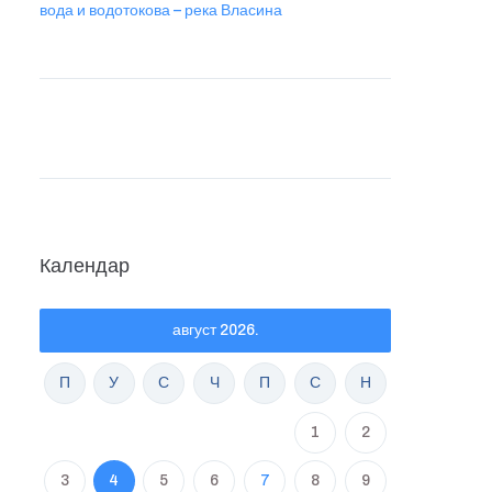
вода и водотокова – река Власина
Календар
август 2026.
П
У
С
Ч
П
С
Н
1
2
3
4
5
6
7
8
9