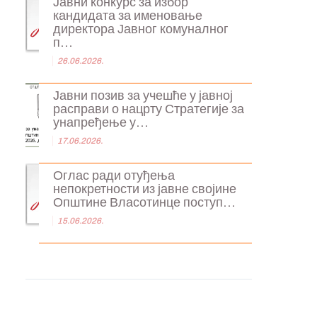
Јавни конкурс за избор
кандидата за именовање
директора Јавног комуналног
п...
26.06.2026.
Јавни позив за учешће у јавној
расправи о нацрту Стратегије за
унапређење у...
17.06.2026.
Оглас ради отуђења
непокретности из јавне својине
Општине Власотинце поступ...
15.06.2026.