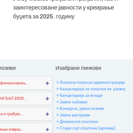
заинтересоване јавности у креирање
буџета за 2025. годину
 позиви
Изабрани линкови
» Локална пореска администрација
финансирањ...
» Канцеларија за локални ек. развој
» Канцеларија за младе
 БАЛ 2026...
» Јавне набавке
» Конкурси, јавни позиви
 и грађан...
» Јавне расправе
» Документа општине
» Стари сајт општине (архива)
ање изврш...