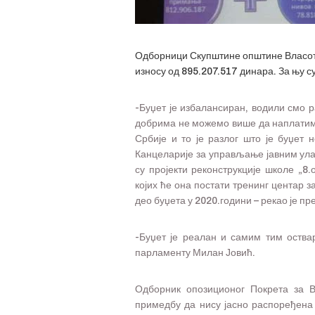
Одборници Скупштине општине Власотин
износу од 895.207.517 динара. За њу с
-Буџет је избалансиран, водили смо р
добрима не можемо више да наплатим
Србије и то је разлог што је буџет 
Канцеларије за управљање јавним ула
су пројекти реконструкције школе „8
којих ће она постати тренинг центар з
део буџета у 2020.години – рекао је 
-Буџет је реалан и самим тим оств
парламенту Милан Јовић.
Одборник опозиционог Покрета за 
примедбу да нису јасно распоређена