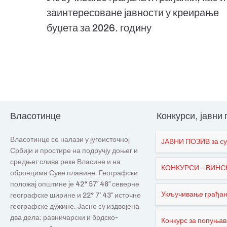
заинтересоване јавности у креирање
буџета за 2026. годину
Власотинце
Конкурси, јавни
Власотинце се налази у југоисточној
ЈАВНИ ПОЗИВ за су
Србији и простире на подручју доњег и
средњег слива реке Власине и на
КОНКУРСИ – ВИНСКИ
обронцима Суве планине. Географски
положај општине је 42° 57′ 48″ северне
Укључивање грађана
географске ширине и 22° 7′ 43″ источне
географске дужине. Јасно су издвојена
два дела: равничарски и брдско-
Конкурс за попуњав