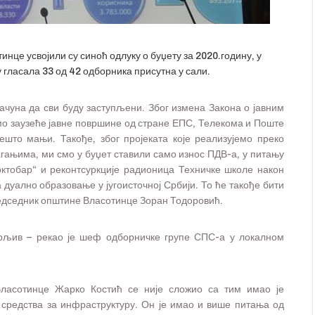
це усвојили су синоћ одлуку о буџету за 2020.годину, у
у гласала 33 од 42 одборника присутна у сали.
ачуна да сви буду заступљени. Због измена Закона о јавним
о заузеће јавне површине од стране ЕПС, Телекома и Поште
нешто мањи. Такође, због пројеката које реализујемо преко
гањима, ми смо у буџет ставили само износ ПДВ-а, у питању
.октобар“ и реконтсуркције радионица Техничке школе након
а дуално образовање у југоисточној Србији. То ће такође бити
председник општине Власотинце Зоран Тодоровић.
арљив – рекао је шеф одборничке групе СПС-а у локалном
Власотинце Жарко Костић се није сложио са тим имао је
 средства за инфраструктуру. Он је имао и више питања од