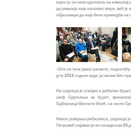
којих су се нека односила на извештај
да ревизор није наложио мере, већ је
објаснивши да није било примедби на 
-Што се тиче јавне расвете, подсетићу
јулу 2015.године када ја нисам био пр
На седници је усвојен и ребалан буџета
шеф Одељења за буџет, финансије
Одборници Виолети Илић, са листе Срп
Након усвајања ребаланса, седница је
Петровић најавио је за понедељак 23.