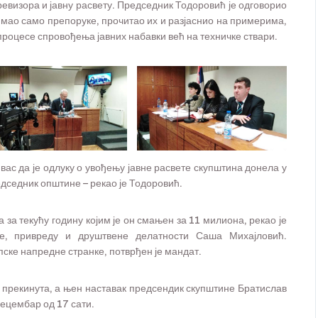
 ревизора и јавну расвету. Председник Тодоровић је одговорио
 имао само препоруке, прочитао их и разјаснио на примерима,
процесе спровођења јавних набавки већ на техничке ствари.
 вас да је одлуку о увођењу јавне расвете скупштина донела у
едседник општине – рекао је Тодоровић.
 за текућу годину којим је он смањен за 11 милиона, рекао је
, привреду и друштвене делатности Саша Михајловић.
ске напредне странке, потврђен је мандат.
 прекинута, а њен наставак предсендик скупштине Братислав
децембар од 17 сати.