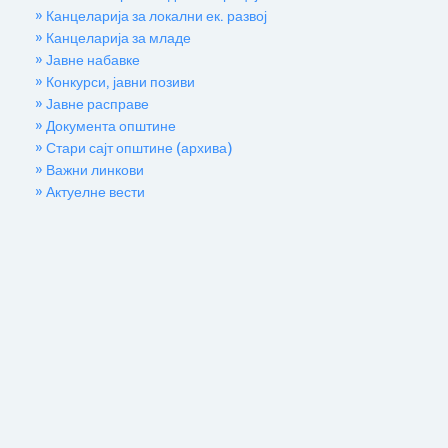
» Канцеларија за локални ек. развој
» Канцеларија за младе
» Јавне набавке
» Конкурси, јавни позиви
» Јавне расправе
» Документа општине
» Стари сајт општине (архива)
» Важни линкови
» Актуелне вести