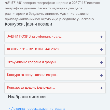
42° 57′ 48″ северне географске ширине и 22° 7′ 43″ источне
географске дужине. Јасно су издвојена два дела:
равничарски и брдско-планински. Административно
припада Јабланичком округу чије је седиште у Лесковцу.
Конкурси, јавни позиви
ЈАВНИ ПОЗИВ за суфинансирањ...
КОНКУРСИ – ВИНСКИ БАЛ 2026...
Укључивање грађана и грађан...
Конкурс за попуњавање изврш...
Конкурс за доделу једнократ...
Изабрани линкови
» Локална пореска администрација