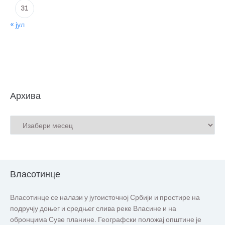
31
« јул
Архива
Власотинце
Власотинце се налази у југоисточној Србији и простире на
подручју доњег и средњег слива реке Власине и на
обронцима Суве планине. Географски положај општине је