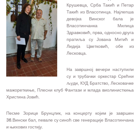
Крушевца, Срба Такић и Петар
Такић из Власотинца. Најлепша
девојка Винског бала је
Власотинчанка Милица
Здравковић, прва, односно друга
пратиља су Јована Митић и
Лидија Цветковић, обе из
Лесковца.
На завршној вечери наступили
су и трубачки оркестар Срећни
људи, КУД Братство, Лесковачке
мажореткиње, Плесни клуб Фантази и млада виолинисткиња
Христина Јовић.
Песме Зорице Брунцлик, на концерту којим је завршен
36.Вински бал, певале су синоћ све генерације Власотинчана
и њихових гостију.