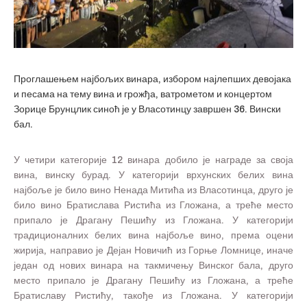
Проглашењем најбољих винара, избором најлепших девојака
и песама на тему вина и грожђа, ватрометом и концертом
Зорице Брунцлик синоћ је у Власотинцу завршен 36. Вински
бал.
У четири категорије 12 винара добило је награде за своја
вина, винску бурад. У категорији врхунских белих вина
најбоље је било вино Ненада Митића из Власотинца, друго је
било вино Братислава Ристића из Гложана, а треће место
припало је Драгану Пешићу из Гложана. У категорији
традиционалних белих вина најбоље вино, према оцени
жирија, направио је Дејан Новичић из Горње Ломнице, иначе
један од нових винара на такмичењу Винског бала, друго
место припало је Драгану Пешићу из Гложана, а треће
Братиславу Ристићу, такође из Гложана. У категорији