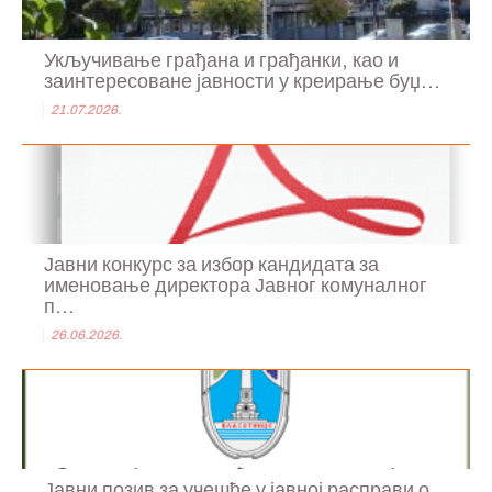
Укључивање грађана и грађанки, као и
заинтересоване јавности у креирање буџ...
21.07.2026.
Јавни конкурс за избор кандидата за
именовање директора Јавног комуналног
п...
26.06.2026.
Јавни позив за учешће у јавној расправи о