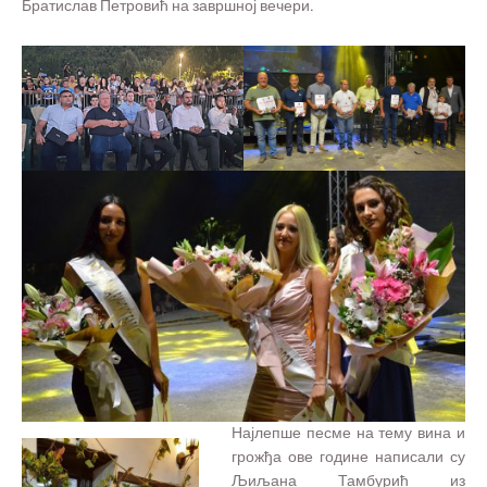
Братислав Петровић на завршној вечери.
Најлепше песме на тему вина и
грожђа ове године написали су
Љиљана Тамбурић из