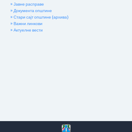
» Јавне расправе
» Документа општине
» Стари сајт општине (архива)
» Важни линкови
» Актуелне вести