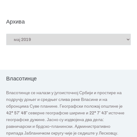
Архива
Власотинце
Власотинце се налази у југоисточној Србији и простире на
подручју доњег и средњег слива реке Власине и на
обронцима Суве планине. Географски положај општине је
42° 57′ 48″ северне географске ширине и 22° 7′ 43″ источне
географске дужине. Јасно су издвојена два дела:
равничарски и брдско-планински. Административно
припада Јабланичком округу чије је седиште у Лесковцу.