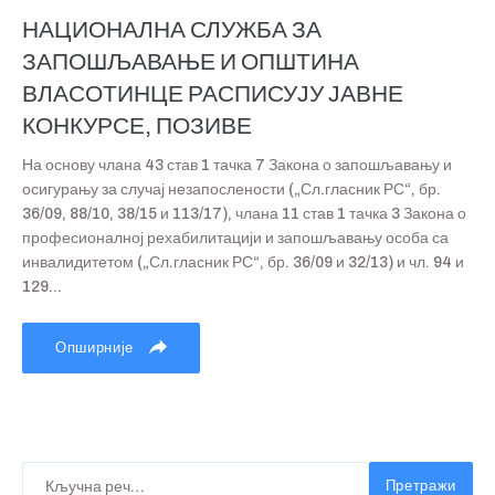
НАЦИОНАЛНА СЛУЖБА ЗА
ЗАПОШЉАВАЊЕ И ОПШТИНА
ВЛАСОТИНЦЕ РАСПИСУЈУ ЈАВНЕ
КОНКУРСЕ, ПОЗИВЕ
На основу члана 43 став 1 тачка 7 Закона о запошљавању и
осигурању за случај незапослености („Сл.гласник РС“, бр.
36/09, 88/10, 38/15 и 113/17), члана 11 став 1 тачка 3 Закона о
професионалној рехабилитацији и запошљавању особа са
инвалидитетом („Сл.гласник РС“, бр. 36/09 и 32/13) и чл. 94 и
129...
Опширније
Претражи