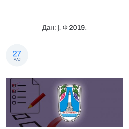
Дан:
ј. Ф 2019.
27
МАЈ