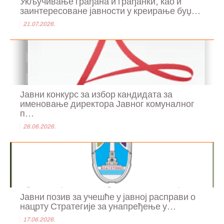
Укључивање грађана и грађанки, као и
заинтересоване јавности у креирање буџ...
21.07.2026.
Јавни конкурс за избор кандидата за
именовање директора Јавног комуналног
п...
26.06.2026.
Јавни позив за учешће у јавној расправи о
нацрту Стратегије за унапређење у...
17.06.2026.