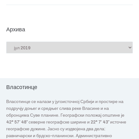
Архива
Власотинце
Власотинце се налази у југоисточној Србији и простире на
подручју доњег и средњег слива реке Власине и на
обронцима Суве планине. Географски положај општине је
42° 57′ 48″ северне географске ширине и 22° 7′ 43″ источне
географске дужине. Јасно су издвојена два дела:
равничарски и брдско-планински. Административно