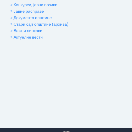
» Конкурси, јавни позиви
» Јавне расправе
» Документа општине
» Стари сајт општине (архива)
» Важни линкови
» Актуелне вести