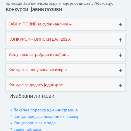
припада Јабланичком округу чије је седиште у Лесковцу.
Конкурси, јавни позиви
ЈАВНИ ПОЗИВ за суфинансирањ...
КОНКУРСИ – ВИНСКИ БАЛ 2026...
Укључивање грађана и грађан...
Конкурс за попуњавање изврш...
Конкурс за доделу једнократ...
Изабрани линкови
» Локална пореска администрација
» Канцеларија за локални ек. развој
» Канцеларија за младе
» Јавне набавке