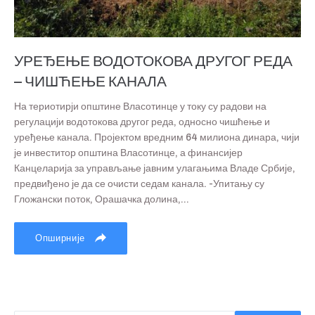
УРЕЂЕЊЕ ВОДОТОКОВА ДРУГОГ РЕДА
– ЧИШЋЕЊЕ КАНАЛА
На териотирји општине Власотинце у току су радови на
регулацији водотокова другог реда, односно чишћење и
уређење канала. Пројектом вредним 64 милиона динара, чији
је инвеститор општина Власотинце, а финансијер
Канцеларија за управљање јавним улагањима Владе Србије,
предвиђено је да се очисти седам канала. -Упитању су
Гложански поток, Орашачка долина,...
Опширније