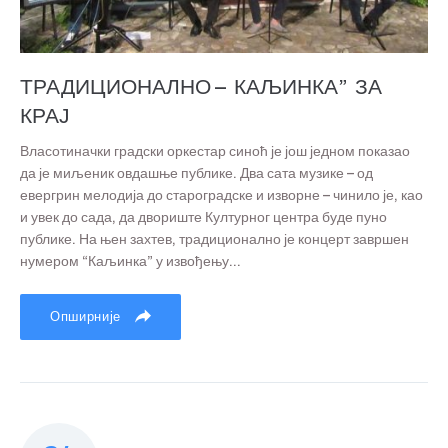
ТРАДИЦИОНАЛНО – КАЉИНКА” ЗА
КРАЈ
Власотиначки градски оркестар синоћ је још једном показао
да је миљеник овдашње публике. Два сата музике – од
евергрин мелодија до староградске и изворне – чинило је, као
и увек до сада, да двориште Културног центра буде пуно
публике. На њен захтев, традиционално је концерт завршен
нумером “Каљинка” у извођењу...
Опширније