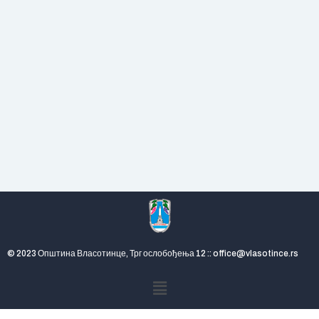
© 2023 Општина Власотинце, Трг ослобођења 12 :: office@vlasotince.rs