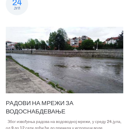
24
ЈУЛ
РАДОВИ НА МРЕЖИ ЗА
ВОДОСНАБДЕВАЊЕ
Због извођења радова на водоводној мрежи, у среду 24.јула,
од 9 до 12 сати доћи ће до прекида у испоруци воде