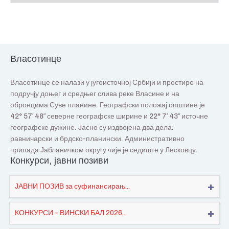
Власотинце
Власотинце се налази у југоисточној Србији и простире на
подручју доњег и средњег слива реке Власине и на
обронцима Суве планине. Географски положај општине је
42° 57′ 48″ северне географске ширине и 22° 7′ 43″ источне
географске дужине. Јасно су издвојена два дела:
равничарски и брдско-планински. Административно
припада Јабланичком округу чије је седиште у Лесковцу.
Конкурси, јавни позиви
ЈАВНИ ПОЗИВ за суфинансирањ...
КОНКУРСИ – ВИНСКИ БАЛ 2026...