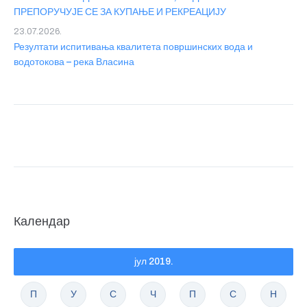
ПРЕПОРУЧУЈЕ СЕ ЗА КУПАЊЕ И РЕКРЕАЦИЈУ
23.07.2026.
Резултати испитивања квалитета површинских вода и
водотокова – река Власина
Календар
јул 2019.
П
У
С
Ч
П
С
Н