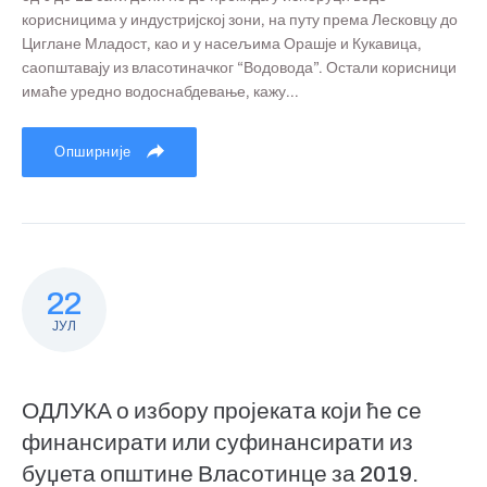
корисницима у индустријској зони, на путу према Лесковцу до
Циглане Младост, као и у насељима Орашје и Кукавица,
саопштавају из власотиначког “Водовода”. Остали корисници
имаће уредно водоснабдевање, кажу...
Опширније
22
ЈУЛ
ОДЛУКА о избору пројеката који ће се
финансирати или суфинансирати из
буџета општине Власотинце за 2019.