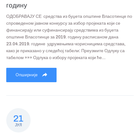
годину
ОДОБРАВАЈУ СЕ средства из буџета општине Власотинце по
спроведеном јавном конкурсу за избор пројеката који се
финансирају или суфинансирају средствима из буџета
општине Власотинце за 2019. годину расписаном дана
23.04.2019. године удружењима-корисницима средстава,
како је приказано у следећој табели: Преузмите Одлуку са
табелом »»» Одлука о избору пројеката који ће...
Опширније
21
ЈУЛ