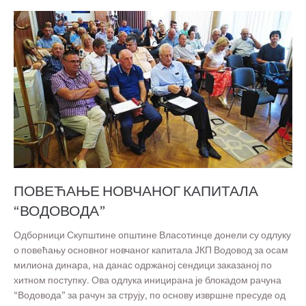
ПОВЕЋАЊЕ НОВЧАНОГ КАПИТАЛА
“ВОДОВОДА”
Одборници Скупштине општине Власотинце донели су одлуку
о повећању основног новчаног капитала ЈКП Водовод за осам
милиона динара, на данас одржаној сендици заказаној по
хитном поступку. Ова одлука иницирана је блокадом рачуна
“Водовода” за рачун за струју, по основу извршне пресуде од