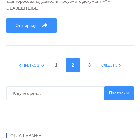
заинтересованој јавности Преузмите документ »»»
ОБАВЕШТЕЊЕ
Опширније
1
2
3
ПРЕТХОДНО
СЛЕДЕЋЕ
Претражи
ОГЛАШАВАЊЕ