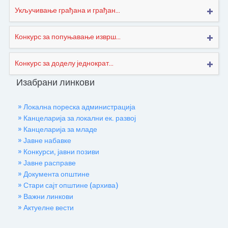
Укључивање грађана и грађан...
Конкурс за попуњавање изврш...
Конкурс за доделу једнократ...
Изабрани линкови
» Локална пореска администрација
» Канцеларија за локални ек. развој
» Канцеларија за младе
» Јавне набавке
» Конкурси, јавни позиви
» Јавне расправе
» Документа општине
» Стари сајт општине (архива)
» Важни линкови
» Актуелне вести