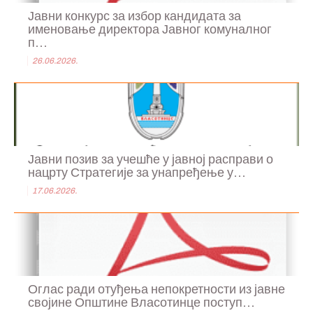
Јавни конкурс за избор кандидата за
именовање директора Јавног комуналног
п...
26.06.2026.
Јавни позив за учешће у јавној расправи о
нацрту Стратегије за унапређење у...
17.06.2026.
Оглас ради отуђења непокретности из јавне
својине Општине Власотинце поступ...