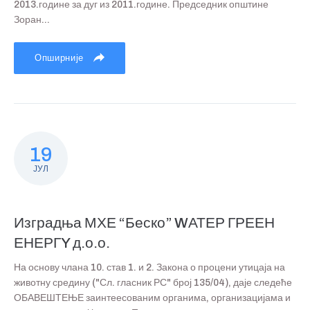
2013.године за дуг из 2011.године. Председник општине
Зоран...
Опширније
19
ЈУЛ
Изградња МХЕ “Беско” WАТЕР ГРЕЕН
ЕНЕРГY д.о.о.
На основу члана 10. став 1. и 2. Закона о процени утицаја на
животну средину ("Сл. гласник РС" број 135/04), даје следеће
ОБАВЕШТЕЊЕ заинтеесованим органима, организацијама и