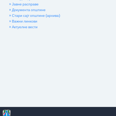
» Јавне расправе
» Документа општине
» Стари сајт општине (архива)
» Важни линкови
» Актуелне вести