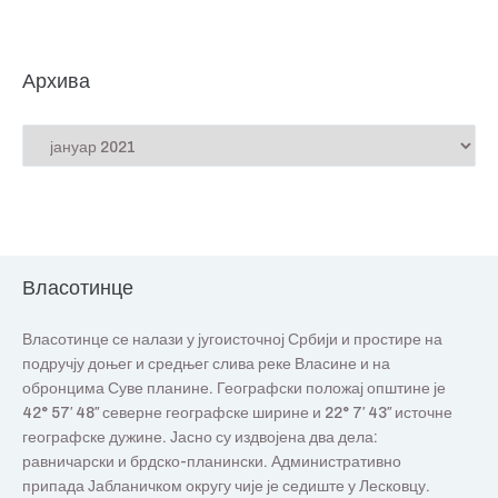
Архива
Власотинце
Власотинце се налази у југоисточној Србији и простире на
подручју доњег и средњег слива реке Власине и на
обронцима Суве планине. Географски положај општине је
42° 57′ 48″ северне географске ширине и 22° 7′ 43″ источне
географске дужине. Јасно су издвојена два дела:
равничарски и брдско-планински. Административно
припада Јабланичком округу чије је седиште у Лесковцу.