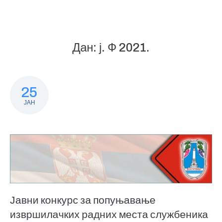
Дан:
ј. Ф 2021.
25
ЈАН
Јавни конкурс за попуњавање
извршилачких радних места службеника