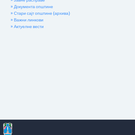
» Јавне расправе
» Документа општине
» Стари сајт општине (архива)
» Важни линкови
» Актуелне вести