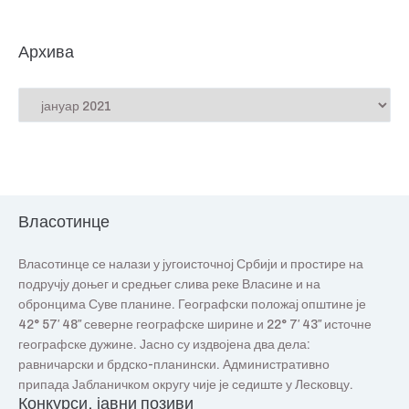
Архива
Власотинце
Власотинце се налази у југоисточној Србији и простире на
подручју доњег и средњег слива реке Власине и на
обронцима Суве планине. Географски положај општине је
42° 57′ 48″ северне географске ширине и 22° 7′ 43″ источне
географске дужине. Јасно су издвојена два дела:
равничарски и брдско-планински. Административно
припада Јабланичком округу чије је седиште у Лесковцу.
Конкурси, јавни позиви