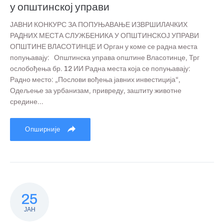
у општинској управи
ЈАВНИ КОНКУРС ЗА ПОПУЊАВАЊЕ ИЗВРШИЛАЧКИХ
РАДНИХ МЕСТА СЛУЖБЕНИКА У ОПШТИНСКОЈ УПРАВИ
ОПШТИНЕ ВЛАСОТИНЦЕ И Орган у коме се радна места
попуњавају: Општинска управа општине Власотинце, Трг
ослобођења бр. 12 ИИ Радна места која се попуњавају:
Радно место: „Послови вођења јавних инвестиција“,
Одељење за урбанизам, привреду, заштиту животне
средине...
Опширније
25
ЈАН