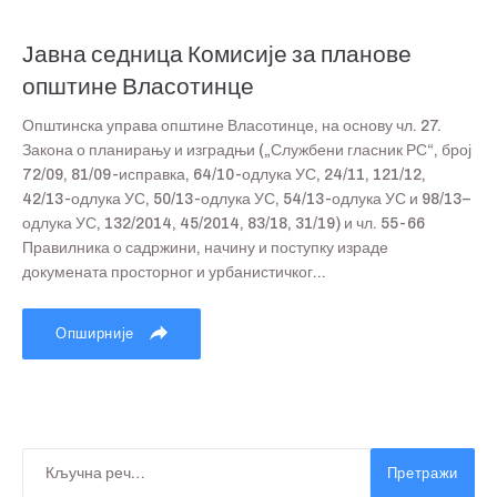
Јавна седница Комисије за планове
општине Власотинце
Општинска управа општине Власотинце, на основу чл. 27.
Закона о планирању и изградњи („Службени гласник РС“, број
72/09, 81/09-исправка, 64/10-одлука УС, 24/11, 121/12,
42/13-одлука УС, 50/13-одлука УС, 54/13-одлука УС и 98/13–
одлука УС, 132/2014, 45/2014, 83/18, 31/19) и чл. 55-66
Правилника о садржини, начину и поступку израде
докумената просторног и урбанистичког...
Опширније
Претражи