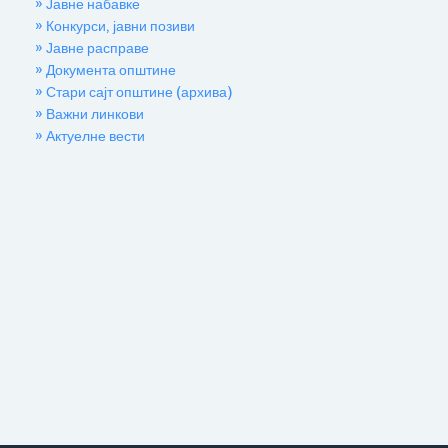
» Јавне набавке
» Конкурси, јавни позиви
» Јавне расправе
» Документа општине
» Стари сајт општине (архива)
» Важни линкови
» Актуелне вести