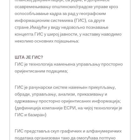
осавремењивању општинских/градске управе кроз
оспособљавање кадра за рад у географским
информационим системима (ГИС), са друге
стране.Имајући у виду недовољно познавање
концепта ГИС у широј јавности, у наставку наводимо
неколико основних појашњења:
ШТА ЈЕ ГИС?
ГИС је технологија намењена управљању просторно
оријентисаним подацима;
ГИС је рачунарски систем намењен прикупљању,
обради, управљању, анализи, приказивању и
одржавању просторно оријентисаних информација;
(дефиниција компаније ЕСРИ, на чијој технологији је
ГИС и базиран)
ГИС представља скуп графичких и алфанумеричких
података организован тако да омогућава потпуно