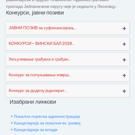
припада Јабланичком округу чије је седиште у Лесковцу.
Конкурси, јавни позиви
ЈАВНИ ПОЗИВ за суфинансирањ...
КОНКУРСИ – ВИНСКИ БАЛ 2026...
Укључивање грађана и грађан...
Конкурс за попуњавање изврш...
Конкурс за доделу једнократ...
Изабрани линкови
» Локална пореска администрација
» Канцеларија за локални ек. развој
» Канцеларија за младе