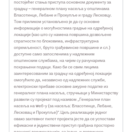
постојећег стања приступа основном документу за
градњу – генералном плану насеља у општинама
Власотинце, Лебане и Прокупље и граду Лесковцу.
Том приликом установљено је да су основне
информације о могућностима градње на одређеној
локацији (као што су намена површина дозвољене
спратности по блоковима, инфраструктурна
опремљеност, бруто грађевинске површине и сл.)
доступне само запосленима у надлежним
општинским службама, на чијим су рачунарима
похрањени подаци. Како би се свим лицима
заинтересованим за градњу на одређеној локацији
омогућило да, независно од надлежних служби,
електронски прибаве основне ажурне податке из
генералног плана насеља, стручњаци у Министарству
развили су пројекат под називом „Генерални план
насеља на wеб-у (за насеља: Власотинце, Лебане,
Лесковац и Прокупље)“.Циљ реализације једног
овако захтевног пилот пројекта јесте да се успостави
ефикасни и јединствени приступ грађана просторно
планској документацији, са једне, и допринесе