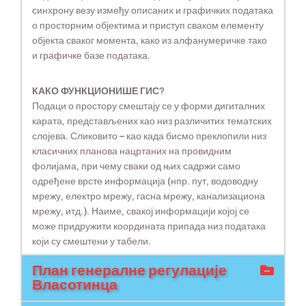
синхрону везу између описаних и графичких података
о просторним објектима и приступ сваком елементу
објекта сваког момента, како из алфанумеричке тако
и графичке базе података.
КАКО ФУНКЦИОНИШЕ ГИС?
Подаци о простору смештају се у форми дигиталних
карата, представљених као низ различитих тематских
слојева. Сликовито – као када бисмо преклопили низ
класичних планова нацртаних на провидним
фолијама, при чему сваки од њих садржи само
одређене врсте информација (нпр. пут, водоводну
мрежу, електро мрежу, гасна мрежу, канализациона
мрежу, итд.). Наиме, свакој информацији којој се
може придружити координата припада низ података
који су смештени у табели.
План генералне регулације
Власотинца