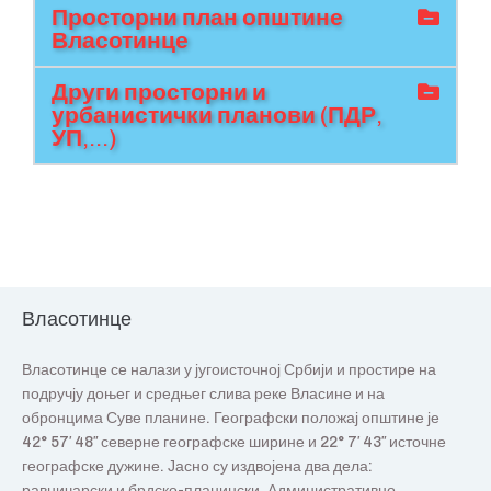
Просторни план општине
Власотинце
Други просторни и
урбанистички планови (ПДР,
УП,...)
Власотинце
Власотинце се налази у југоисточној Србији и простире на
подручју доњег и средњег слива реке Власине и на
обронцима Суве планине. Географски положај општине је
42° 57′ 48″ северне географске ширине и 22° 7′ 43″ источне
географске дужине. Јасно су издвојена два дела:
равничарски и брдско-планински. Административно