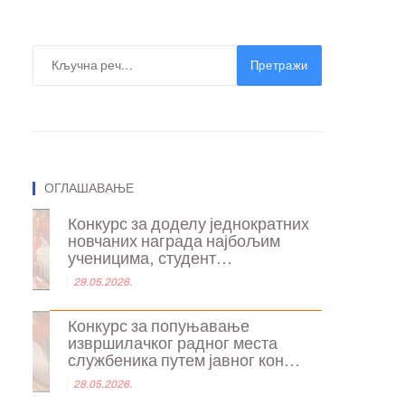
Претражи
ОГЛАШАВАЊЕ
Конкурс за доделу једнократних
новчаних награда најбољим
ученицима, студент...
29.05.2026.
Конкурс за попуњавање
извршилачког радног места
службеника путем јавног кон...
28.05.2026.