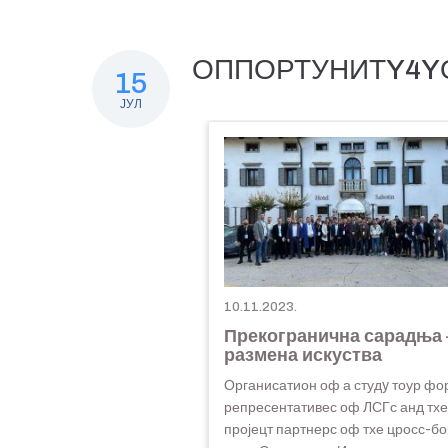
ОППОРТУНИТY4YОУ
15
ЈУЛ
10.11.2023.
Прекогранична сарадња 
размена искуства
Органисатион оф а студy тоур фо
репресентативес оф ЛСГс анд тхе
пројецт партнерс оф тхе цросс-б