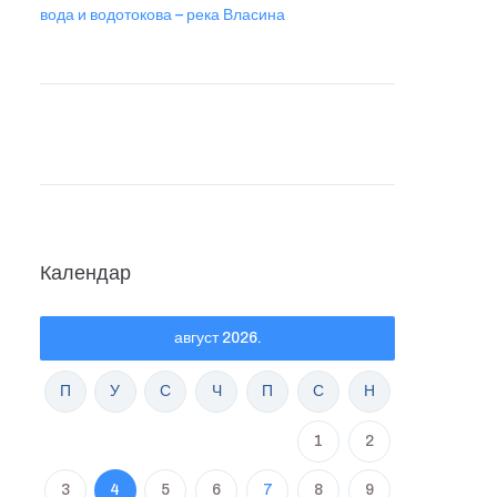
вода и водотокова – река Власина
Календар
август 2026.
П
У
С
Ч
П
С
Н
1
2
3
4
5
6
7
8
9