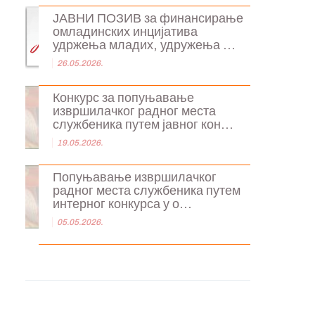
ЈАВНИ ПОЗИВ за финансирање
омладинских инцијатива
удржења младих, удружења ...
26.05.2026.
Конкурс за попуњавање
извршилачког радног места
службеника путем јавног кон...
19.05.2026.
Попуњавање извршилачког
радног места службеника путем
интерног конкурса у о...
05.05.2026.