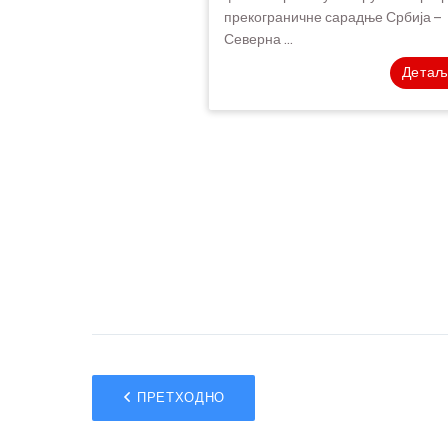
прекограничне сарадње Србија –
Северна ...
Детаљ
ПРЕТХОДНО