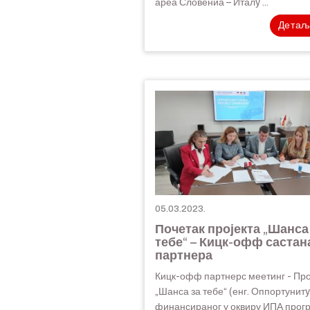
ареа Словениа – Италy ...
Детаљ
05.03.2023.
Почетак пројекта „Шанса
тебе“ – Кицк-офф састан
партнера
Кицк-офф партнерс меетинг - Про
„Шанса за тебе“ (енг. Оппортунит
финансираног у оквиру ИПА прог