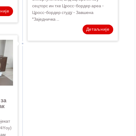
сецторс ин тхе Цросс-бордер ареа -
није
Цросс-бордер студy - Завшена
"Заједничка ...
Детаљније
 за
ак
јекат
y4Yоу)
рам