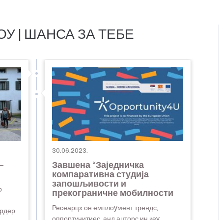
 | ШАНСА ЗА ТЕБЕ
30.06.2023.
–
Завшена “Заједничка
компаративна студија
запошљивости и
р
прекограничне мобилности
Ресеарцх он емплоyмент трендс,
ордер
оппортунитиес, анд ацторс ин кеy