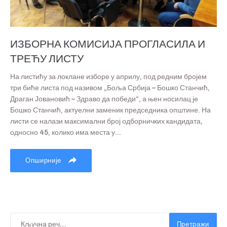
ИЗБОРНА КОМИСИЈА ПРОГЛАСИЛА И
ТРЕЋУ ЛИСТУ
На листићу за локлане изборе у априлу, под редним бројем
три биће листа под називом „Боља Србија – Бошко Станчић,
Драган Јовановић – Здраво да победи“, а њен носилац је
Бошко Станчић, актуелни заменик председника општине. На
листи се налази максимални број одборничких кандидата,
односно 45, колико има места у...
Опширније
Претражи