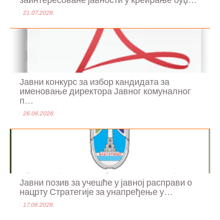
заинтересоване јавности у креирање буџ...
21.07.2026.
Јавни конкурс за избор кандидата за
именовање директора Јавног комуналног
п...
26.06.2026.
Јавни позив за учешће у јавној расправи о
нацрту Стратегије за унапређење у...
17.06.2026.