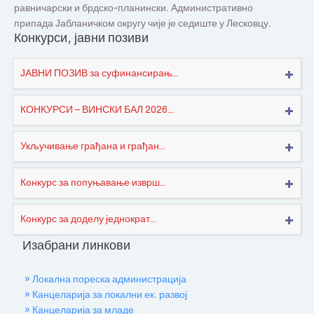
равничарски и брдско-планински. Административно
припада Јабланичком округу чије је седиште у Лесковцу.
Конкурси, јавни позиви
ЈАВНИ ПОЗИВ за суфинансирањ...
КОНКУРСИ – ВИНСКИ БАЛ 2026...
Укључивање грађана и грађан...
Конкурс за попуњавање изврш...
Конкурс за доделу једнократ...
Изабрани линкови
» Локална пореска администрација
» Канцеларија за локални ек. развој
» Канцеларија за младе