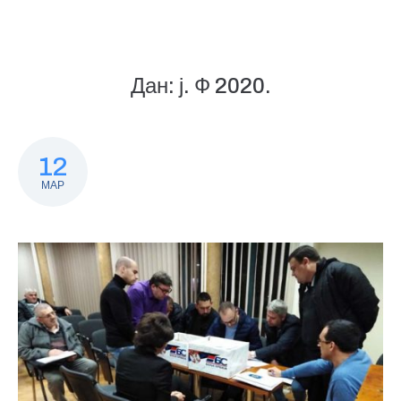
Дан:
ј. Ф 2020.
12
МАР