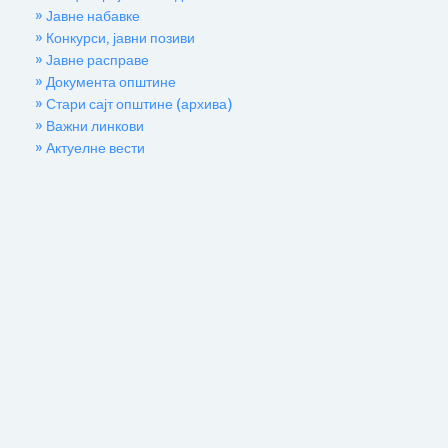
» Јавне набавке
» Конкурси, јавни позиви
» Јавне расправе
» Документа општине
» Стари сајт општине (архива)
» Важни линкови
» Актуелне вести