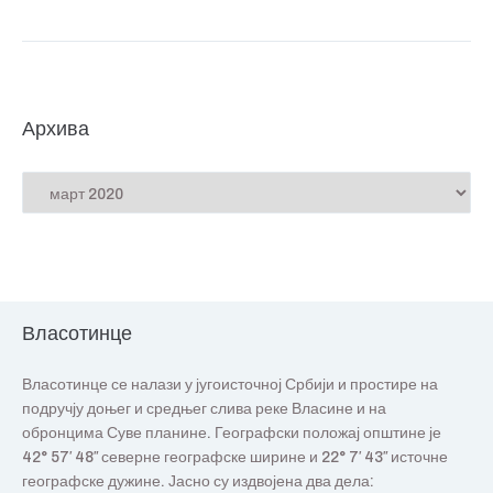
Архива
Власотинце
Власотинце се налази у југоисточној Србији и простире на
подручју доњег и средњег слива реке Власине и на
обронцима Суве планине. Географски положај општине је
42° 57′ 48″ северне географске ширине и 22° 7′ 43″ источне
географске дужине. Јасно су издвојена два дела: